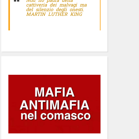
Non ho paura della
cattiveria dei malvagi ma
del silenzio degli onesti.
MARTIN LUTHER KING