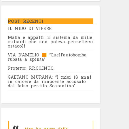
POST RECENTI
IL NIDO DI VIPERE
Mafia e appalti: il sistema da mille
miliardi che non poteva permettersi
ostacoli
VIA D’AMELIO
“Quell’autobomba
rubata a spinta”
Protetto: P.R.CO.INT.Q.
GAETANO MURANA: “I miei 18 anni
in carcere da innocente accusato
dal falso pentito Scarantino”