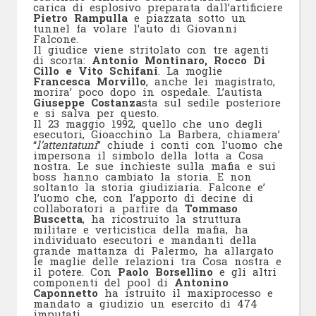
carica di esplosivo preparata dall’artificiere
Pietro Rampulla
e piazzata sotto un
tunnel fa volare l’auto di Giovanni
Falcone.
Il giudice viene stritolato con tre agenti
di scorta:
Antonio Montinaro, Rocco Di
Cillo e Vito Schifani
. La moglie
Francesca Morvillo
, anche lei magistrato,
morira’ poco dopo in ospedale. L’autista
Giuseppe Costanza
sta sul sedile posteriore
e si salva per questo.
Il 23 maggio 1992, quello che uno degli
esecutori, Gioacchino La Barbera, chiamera’
“
l’attentatuni
” chiude i conti con l’uomo che
impersona il simbolo della lotta a Cosa
nostra. Le sue inchieste sulla mafia e sui
boss hanno cambiato la storia. E non
soltanto la storia giudiziaria. Falcone e’
l’uomo che, con l’apporto di decine di
collaboratori a partire da
Tommaso
Buscetta
, ha ricostruito la struttura
militare e verticistica della mafia, ha
individuato esecutori e mandanti della
grande mattanza di Palermo, ha allargato
le maglie delle relazioni tra Cosa nostra e
il potere. Con
Paolo Borsellino
e gli altri
componenti del pool di
Antonino
Caponnetto
ha istruito il maxiprocesso e
mandato a giudizio un esercito di 474
imputati.