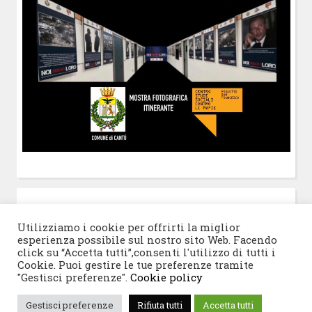
POST-IT
di Claudio Ramaccini
Utilizziamo i cookie per offrirti la miglior
esperienza possibile sul nostro sito Web. Facendo
click su “Accetta tutti”,consenti l'utilizzo di tutti i
Cookie. Puoi gestire le tue preferenze tramite
"Gestisci preferenze".
Cookie policy
© 2026 Progetto San Francesco
|
Tema WordPress:
Gestisci preferenze
Rifiuta tutti
Accetta tutti
Blogghiamo
di CrestaProject.