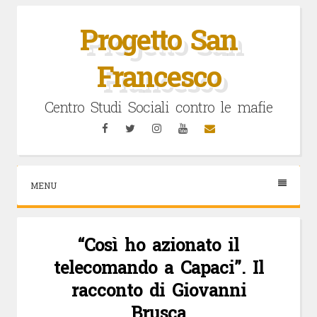
Vai
al
Progetto San
contenuto
Francesco
Centro Studi Sociali contro le mafie
Facebook
Twitter
Instagram
YouTube
Email
MENU
“Così ho azionato il
telecomando a Capaci”. Il
racconto di Giovanni
Brusca