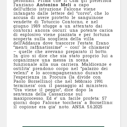
personali. Prima che il Csm gli preferisca
l’anziano
Antonino Meli
a capo
dell’ufficio istruzione Falcone viene
infangato dalle lettere del “corvo”, che lo
accusa di avere protetto le sanguinose
vendette di Totuccio Contorno, e nel
giugno 1989 sfugge a un attentato dai
contorni ancora oscuri: una potente carica
di esplosivo viene piazzata e per fortuna
scoperta sulla scogliera della villa
dell’Addaura dove trascorre l’estate. Erano
“menti raffinatissime” – cosi’ le chiamera’
– quelle che avevano preparato il botto.
In giro si dice che sia stato proprio lui a
organizzare una messa in scena
funzionale alla sua carriera. Maldicenze e
ostilita’ prendono corpo nel “palazzo dei
veleni” e lo accompagneranno durante
l’esperienza in Procura (la divide con
Paolo Borsellino) che nel febbraio 1991
terminera’ con il passaggio al ministero.
“Ora viene il peggio”, dice dopo la
sentenza della Cassazione sul
maxiprocesso. Ed e’ un facile profeta: 57
giorni dopo Falcone tocchera’ a Borsellino:
il copione era gia’ noto. ANSA 5.6.2025