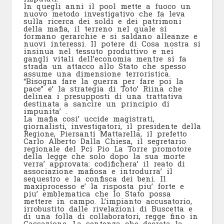
In quegli anni il pool mette a fuoco un
nuovo metodo investigativo che fa leva
sulla ricerca dei soldi e dei patrimoni
della mafia, il terreno nel quale si
formano gerarchie e si saldano alleanze e
nuovi interessi. Il potere di Cosa nostra si
insinua nel tessuto produttivo e nei
gangli vitali dell’economia mentre si fa
strada un attacco allo Stato che spesso
assume una dimensione terroristica.
“Bisogna fare la guerra per fare poi la
pace” e’ la strategia di Toto’ Riina che
delinea i presupposti di una trattativa
destinata a sancire un principio di
impunita’ .
La mafia cosi’ uccide magistrati,
giornalisti, investigatori, il presidente della
Regione, Piersanti Mattarella, il prefetto
Carlo Alberto Dalla Chiesa, il segretario
regionale del Pci Pio La Torre promotore
della legge che solo dopo la sua morte
verra’ approvata: codifichera’ il reato di
associazione mafiosa e introdurra’ il
sequestro e la confisca dei beni. Il
maxiprocesso e’ la risposta piu’ forte e
piu’ emblematica che lo Stato possa
mettere in campo. L’impianto accusatorio,
irrobustito dalle rivelazioni di Buscetta e
di una folla di collaboratori, regge fino in
Cassazione. La sentenza che decreta la