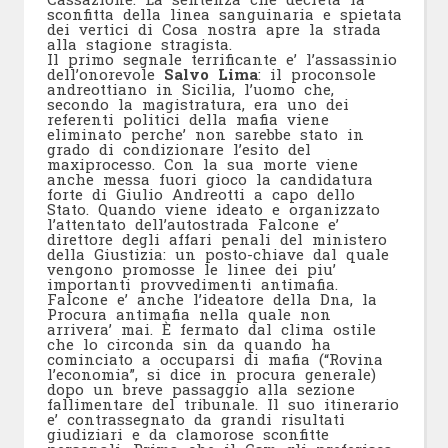
sconfitta della linea sanguinaria e spietata
dei vertici di Cosa nostra apre la strada
alla stagione stragista.
Il primo segnale terrificante e’ l’assassinio
dell’onorevole
Salvo Lima
: il proconsole
andreottiano in Sicilia, l’uomo che,
secondo la magistratura, era uno dei
referenti politici della mafia viene
eliminato perche’ non sarebbe stato in
grado di condizionare l’esito del
maxiprocesso. Con la sua morte viene
anche messa fuori gioco la candidatura
forte di Giulio Andreotti a capo dello
Stato. Quando viene ideato e organizzato
l’attentato dell’autostrada Falcone e’
direttore degli affari penali del ministero
della Giustizia: un posto-chiave dal quale
vengono promosse le linee dei piu’
importanti provvedimenti antimafia.
Falcone e’ anche l’ideatore della Dna, la
Procura antimafia nella quale non
arrivera’ mai. È fermato dal clima ostile
che lo circonda sin da quando ha
cominciato a occuparsi di mafia (“Rovina
l’economia”, si dice in procura generale)
dopo un breve passaggio alla sezione
fallimentare del tribunale. Il suo itinerario
e’ contrassegnato da grandi risultati
giudiziari e da clamorose sconfitte