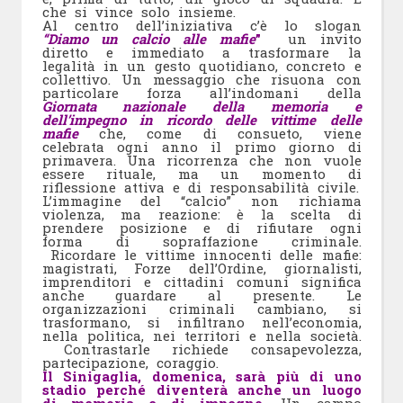
che si vince solo insieme.
Al centro dell’iniziativa c’è lo slogan
“Diamo un calcio alle mafie
”
un invito
diretto e immediato a trasformare la
legalità in un gesto quotidiano, concreto e
collettivo. Un messaggio che risuona con
particolare forza all’indomani della
Giornata nazionale della memoria e
dell’impegno in ricordo delle vittime delle
mafie
che, come di consueto, viene
celebrata ogni anno il primo giorno di
primavera. Una ricorrenza che non vuole
essere rituale, ma un momento di
riflessione attiva e di responsabilità civile.
L’immagine del “calcio” non richiama
violenza, ma reazione: è la scelta di
prendere posizione e di rifiutare ogni
forma di sopraffazione criminale.
Ricordare le vittime innocenti delle mafie:
magistrati, Forze dell’Ordine, giornalisti,
imprenditori e cittadini comuni significa
anche guardare al presente. Le
organizzazioni criminali cambiano, si
trasformano, si infiltrano nell’economia,
nella politica, nei territori e nella società.
Contrastarle richiede consapevolezza,
partecipazione, coraggio.
Il Sinigaglia, domenica, sarà più di uno
stadio perché diventerà anche un luogo
di memoria e di impegno.
Un campo