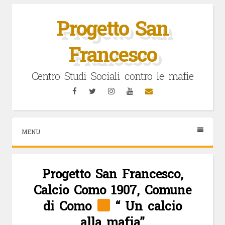
Vai
al
Progetto San
contenuto
Francesco
Centro Studi Sociali contro le mafie
Facebook
Twitter
Instagram
YouTube
Email
MENU
Progetto San Francesco,
Calcio Como 1907, Comune
di Como
“ Un calcio
alla mafia”