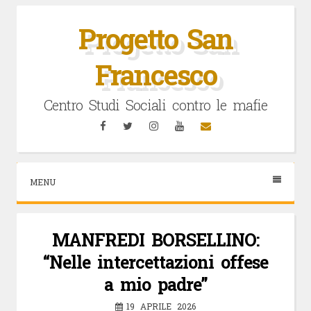
Vai
al
Progetto San
contenuto
Francesco
Centro Studi Sociali contro le mafie
Facebook
Twitter
Instagram
YouTube
Email
MENU
MANFREDI BORSELLINO:
“Nelle intercettazioni offese
a mio padre”
19 APRILE 2026