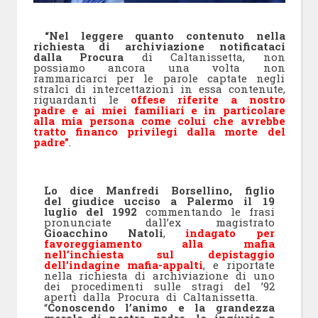
“Nel leggere quanto contenuto nella
richiesta di archiviazione notificataci
dalla Procura
di Caltanissetta, non
possiamo ancora una volta non
rammaricarci per le parole captate negli
stralci di intercettazioni in essa contenute,
riguardanti le
offese riferite a nostro
padre e ai miei familiari e in particolare
alla mia persona come colui che avrebbe
tratto financo privilegi dalla morte del
padre”
.
Lo dice Manfredi Borsellino, figlio
del giudice ucciso a Palermo il 19
luglio del 1992
commentando le frasi
pronunciate dall’ex magistrato
Gioacchino Natoli
,
indagato per
favoreggiamento alla mafia
nell’inchiesta sul depistaggio
dell’indagine mafia-appalti
, e riportate
nella richiesta di archiviazione di uno
dei procedimenti sulle stragi del ’92
aperti dalla Procura di Caltanissetta.
“
Conoscendo l’animo e la grandezza
morale di nostro padre, le ingiurie a