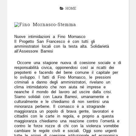
HOME
Nuove intimidazioni a Fino Mornasco
Il Progetto San Francesco è con tutti gli
amministratori locali con la testa alta. Solidarietà
all’Assessore Barresi
Occorre una stagione nuova di coesione sociale e di
responsabilità civica, opponendosi così ai ricatti dei
prepotenti e facendo del bene comune il capitale per
lo sviluppo. I fatti di Fino Mornasco, le pressioni
criminali a danno degli amministratori, rivelano un
clima intimidatorio che non aiuta né imprese e
neanche il mondo del lavoro ad uscire dalla crisi.
Siamo solidali con Laura Barresi, umanamente e
culturalmente e le chiediamo di non sentirsi una
minoranza perbene. Il comasco è a stragrande
maggioranza un popolo di brava gente, lavoratori e
cittadini con le carte in regola, e proprio a questa
maggioranza chiediamo una reazione contro l’omertà e
contro le forze rozze di chi con la violenza vorrebbe
cambiare le regole civili e sociali. Oggi sono urgenti
tutte le azioni di coesione istituzionale ed economica