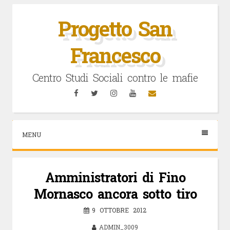
Vai
al
Progetto San
contenuto
Francesco
Centro Studi Sociali contro le mafie
Facebook
Twitter
Instagram
YouTube
Email
MENU
Amministratori di Fino
Mornasco ancora sotto tiro
9 OTTOBRE 2012
ADMIN_3009