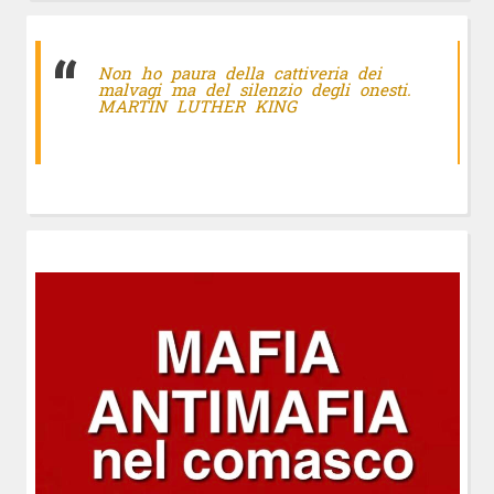
Non ho paura della cattiveria dei
malvagi ma del silenzio degli onesti.
MARTIN LUTHER KING