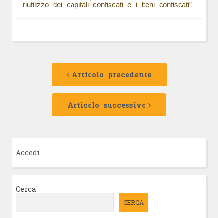
riutilizzo dei capitali confiscati e i beni confiscati”
Navigazione
Articolo
precedente:
Articolo precedente
articolo
Articolo
successivo:
Articolo successivo
Accedi
Cerca
CERCA