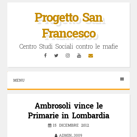
Vai
al
Progetto San
contenuto
Francesco
Centro Studi Sociali contro le mafie
Facebook
Twitter
Instagram
YouTube
Email
MENU
Ambrosoli vince le
Primarie in Lombardia
15 DICEMBRE 2012
ADMIN_3009