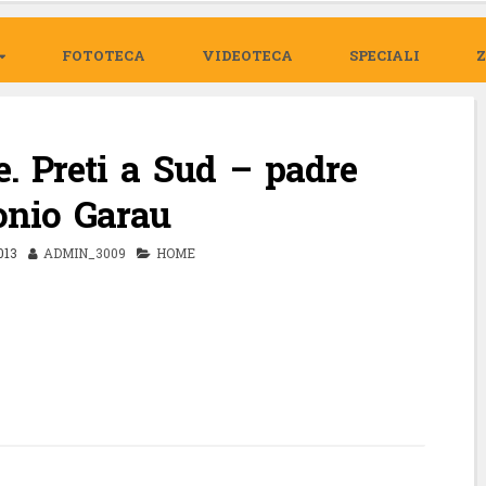
FOTOTECA
VIDEOTECA
SPECIALI
e. Preti a Sud – padre
onio Garau
013
ADMIN_3009
HOME