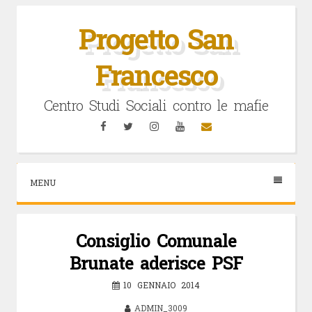
Vai
al
Progetto San
contenuto
Francesco
Centro Studi Sociali contro le mafie
Facebook
Twitter
Instagram
YouTube
Email
MENU
Consiglio Comunale
Brunate aderisce PSF
10 GENNAIO 2014
ADMIN_3009