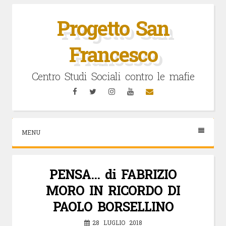
Vai
al
Progetto San
contenuto
Francesco
Centro Studi Sociali contro le mafie
Facebook
Twitter
Instagram
YouTube
Email
MENU
PENSA… di FABRIZIO
MORO IN RICORDO DI
PAOLO BORSELLINO
28 LUGLIO 2018