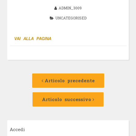
ADMIN_3009
UNCATEGORISED
VAI ALLA PAGINA
Navigazione
Articolo
precedente:
Articolo precedente
articolo
Articolo
successivo:
Articolo successivo
Accedi