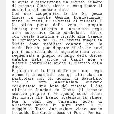
di avere a disposizione un elevato numero
di gregari) Gionta riesce a conquistare il
controllo del mercato ittico.
Con una cooperativa, la Do. Gi. pesca
(figura la moglie Gemma Donnarumma),
mette le mani su interessi di miliardi. È
la prima pietra della vera e propria
holding che riuscirà a ingrandire negli
anni successivi. Come «ambulante ittico»,
con questa qualifica è iscritto alla Camera
di Commercio dal ‘68, fa diversi viaggi in
Sicilia dove stabilisce contatti con la
mafia. Per chi può disporre di alcune navi
per il contrabbando di sigarette (una viene
sequestrata a giugno al largo della Grecia,
un’altra nelle acque di Capri) non è
difficile controllare anche il mercato della
droga.
È proprio il traffico dell’eroina uno degli
elementi di conflitto con gli altri clan in
particolare con gli uomini di Bardellino
che a Torre Annunziata avevano
conquistato una fetta del mercato. I due
ultimatum lanciati da Gionta (il secondo
scadeva proprio il 26 agosto) sono alcuni
dei motivi che hanno scatenato la strage.
Ma il clan dei Valentini tenta di
allargarsi anche in altre zone. Il 20
maggio a Torre Annunziata viene ucciso
Leopoldo Del Gaudio, boss di Ponte Persica,