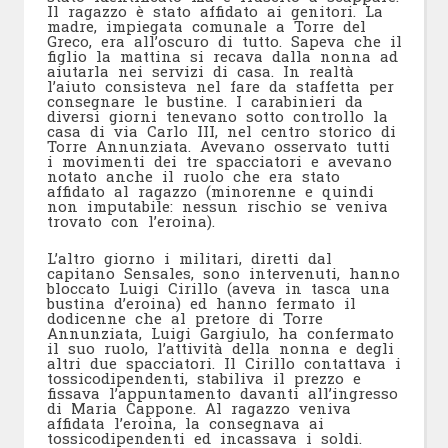
Il ragazzo è stato affidato ai genitori. La
madre, impiegata comunale a Torre del
Greco, era all’oscuro di tutto. Sapeva che il
figlio la mattina si recava dalla nonna ad
aiutarla nei servizi di casa. In realtà
l’aiuto consisteva nel fare da staffetta per
consegnare le bustine. I carabinieri da
diversi giorni tenevano sotto controllo la
casa di via Carlo III, nel centro storico di
Torre Annunziata. Avevano osservato tutti
i movimenti dei tre spacciatori e avevano
notato anche il ruolo che era stato
affidato al ragazzo (minorenne e quindi
non imputabile: nessun rischio se veniva
trovato con l’eroina).
L’altro giorno i militari, diretti dal
capitano Sensales, sono intervenuti, hanno
bloccato Luigi Cirillo (aveva in tasca una
bustina d’eroina) ed hanno fermato il
dodicenne che al pretore di Torre
Annunziata, Luigi Gargiulo, ha confermato
il suo ruolo, l’attività della nonna e degli
altri due spacciatori. Il Cirillo contattava i
tossicodipendenti, stabiliva il prezzo e
fissava l’appuntamento davanti all’ingresso
di Maria Cappone. Al ragazzo veniva
affidata l’eroina, la consegnava ai
tossicodipendenti ed incassava i soldi.