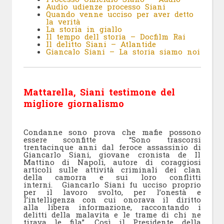
Audio udienze processo Siani
Quando venne ucciso per aver detto
la verità
La storia in giallo
Il tempo dell storia – Docfilm Rai
Il delitto Siani – Atlantide
Giancalo Siani – La storia siamo noi
Mattarella, Siani testimone del
migliore giornalismo
Condanne sono prova che mafie possono
essere sconfitte “Sono trascorsi
trentacinque anni dal feroce assassinio di
Giancarlo Siani, giovane cronista de Il
Mattino di Napoli, autore di coraggiosi
articoli sulle attività criminali dei clan
della camorra e sui loro conflitti
interni. Giancarlo Siani fu ucciso proprio
per il lavoro svolto, per l’onestà e
l’intelligenza con cui onorava il diritto
alla libera informazione, raccontando i
delitti della malavita e le trame di chi ne
tirava le fila”. Così il Presidente della