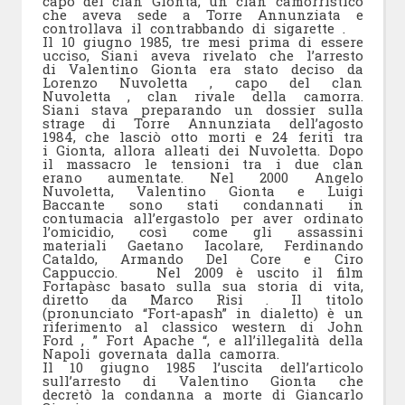
capo del clan Gionta, un clan camorristico
che aveva sede a Torre Annunziata e
controllava il contrabbando di sigarette .
Il 10 giugno 1985, tre mesi prima di essere
ucciso, Siani aveva rivelato che l’arresto
di Valentino Gionta era stato deciso da
Lorenzo Nuvoletta , capo del clan
Nuvoletta , clan rivale della camorra.
Siani stava preparando un dossier sulla
strage di Torre Annunziata dell’agosto
1984, che lasciò otto morti e 24 feriti tra
i Gionta, allora alleati dei Nuvoletta. Dopo
il massacro le tensioni tra i due clan
erano aumentate. Nel 2000 Angelo
Nuvoletta, Valentino Gionta e Luigi
Baccante sono stati condannati in
contumacia all’ergastolo per aver ordinato
l’omicidio, così come gli assassini
materiali Gaetano Iacolare, Ferdinando
Cataldo, Armando Del Core e Ciro
Cappuccio. Nel 2009 è uscito il film
Fortapàsc basato sulla sua storia di vita,
diretto da Marco Risi . Il titolo
(pronunciato “Fort-apash” in dialetto) è un
riferimento al classico western di John
Ford , ” Fort Apache “, e all’illegalità della
Napoli governata dalla camorra.
Il 10 giugno 1985 l’uscita dell’articolo
sull’arresto di Valentino Gionta che
decretò la condanna a morte di Giancarlo