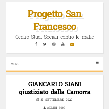
Vai
al
Progetto San
contenuto
Francesco
Centro Studi Sociali contro le mafie
Facebook
Twitter
Instagram
YouTube
Email
MENU
GIANCARLO SIANI
giustiziato dalla Camorra
21 SETTEMBRE 2020
ADMIN_3009