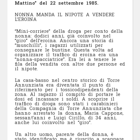
Mattino” del 22 settembre 1985.
NONNA MANDA IL NIPOTE A VENDERE
L’EROINA
“Mini-corriere” della droga per conto della
nonna: dodici anni, già coinvolto nel
“giro” dell’eroina. Ancora una storia di
“muschilli”, i ragazzi utilizzati per
consegnare le bustine. Questa volta ad
organizzare il traffico di eroina era una
“nonna-spacciatrice”. Era lei a tenere le
fila della vendita con altre due persone ed
il nipote.
La casa-basso nel centro storico di Torre
Annunziata era diventata il punto di
riferimento per i tossicodipendenti della
zona. Al ragazzo il compito di portare le
dosi ed incassare i soldi. A scoprire il
traffico di droga sono stati i carabinieri
della Compagnia di Torre Annunziata che
hanno arrestato la donna, Maria Cappone,
sessant’anni e Luigi Cirillo, di 34 anni,
anche lui coinvolto nel “giro”.
Un altro uomo, parente della donna, è
stato identificato ma è riuscito a scappare.