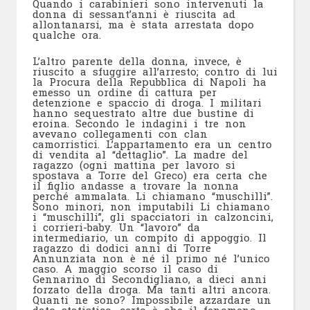
Quando i carabinieri sono intervenuti la
donna di sessant’anni è riuscita ad
allontanarsi, ma è stata arrestata dopo
qualche ora.
L’altro parente della donna, invece, è
riuscito a sfuggire all’arresto; contro di lui
la Procura della Repubblica di Napoli ha
emesso un ordine di cattura per
detenzione e spaccio di droga. I militari
hanno sequestrato altre due bustine di
eroina. Secondo le indagini i tre non
avevano collegamenti con clan
camorristici. L’appartamento era un centro
di vendita al “dettaglio”. La madre del
ragazzo (ogni mattina per lavoro si
spostava a Torre del Greco) era certa che
il figlio andasse a trovare la nonna
perché ammalata. Li chiamano “muschilli”.
Sono minori, non imputabili Li chiamano
i “muschilli”, gli spacciatori in calzoncini,
i corrieri-baby. Un “lavoro” da
intermediario, un compito di appoggio. Il
ragazzo di dodici anni di Torre
Annunziata non è né il primo né l’unico
caso. A maggio scorso il caso di
Gennarino di Secondigliano, a dieci anni
forzato della droga. Ma tanti altri ancora.
Quanti ne sono? Impossibile azzardare un
dato statistico, certo è che il fenomeno