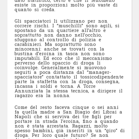
esiste in proporzioni molto più vaste di
quanto si creda.
Gli spacciatori li utilizzano per non
correre rischi. I “muschilli” sono agili, si
spostano da un quartiere all’altro e
soprattutto non danno nell’occhio,
sfuggono al controllo di polizia e
carabinieri. Ma soprattutto sono
minorenni: anche se trovati con la
bustina d’eroina in tasca non sono
imputabili. Ed ecco che il meccanismo
perverso dello spaccio di droga li
coinvolge. Generalmente si muovono
seguiti a poca distanza dal “manager-
spacciatore” contattato il tossicodipendente
parte la staffetta con la droga, consegna,
incassa i soldi e torna. A Torre
Annunziata la stessa tecnica, a dirigere il
ragazzo era la nonna.
Come del resto faceva cinque o sei anni
fa quella madre a San Biagio dei Librai a
Napoli che si serviva dei tre figli per
portare in strada l’eroina, fino a quando
non è stata arrestata. Ragazzi, molto
spesso bambini, già inseriti in un “giro” di
droga. Per loro quale futuro? Se non