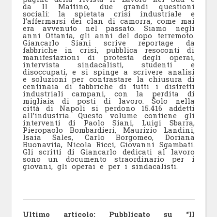
da Il Mattino, due grandi questioni
sociali: la spietata crisi industriale e
l’affermarsi dei clan di camorra, come mai
era avvenuto nel passato. Siamo negli
anni Ottanta, gli anni del dopo terremoto.
Giancarlo Siani scrive reportage da
fabbriche in crisi, pubblica resoconti di
manifestazioni di protesta degli operai,
intervista sindacalisti, studenti e
disoccupati, e si spinge a scrivere analisi
e soluzioni per contrastare la chiusura di
centinaia di fabbriche di tutti i distretti
industriali campani, con la perdita di
migliaia di posti di lavoro. Solo nella
città di Napoli si perdono 15.416 addetti
all’industria. Questo volume contiene gli
interventi di Paolo Siani, Luigi Sbarra,
Pieropaolo Bombardieri, Maurizio Landini,
Isaia Sales, Carlo Borgomeo, Doriana
Buonavita, Nicola Ricci, Giovanni Sgambati.
Gli scritti di Giancarlo dedicati al lavoro
sono un documento straordinario per i
giovani, gli operai e per i sindacalisti.
Ultimo articolo: Pubblicato su “Il