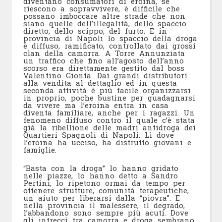
diventano consumatori di eroina, se
riescono a sopravvivere, è difficile che
possano imboccare altre strade che non
siano quelle dell’illegalità, dello spaccio
diretto, dello scippo, del furto. E in
provincia di Napoli lo spaccio della droga
è diffuso, ramificato, controllato dai grossi
clan della camorra. A Torre Annunziata
un traffico che fino all’agosto dell’anno
scorso era direttamente gestito dal boss
Valentino Gionta. Dai grandi distributori
alla vendita al dettaglio ed in questa
seconda attività è più facile organizzarsi
in proprio, poche bustine per guadagnarsi
da vivere ma l’eroina entra in casa
diventa familiare, anche per i ragazzi. Un
fenomeno diffuso contro il quale c’è stata
già la ribellione delle madri antidroga dei
Quartieri Spagnoli di Napoli. Lì dove
l’eroina ha ucciso, ha distrutto giovani e
famiglie.
“Basta con la droga” lo hanno gridato
nelle piazze, lo hanno detto a Sandro
Pertini, lo ripetono ormai da tempo per
ottenere strutture, comunità terapeutiche,
un aiuto per liberarsi dalla “piovra”. E
nella provincia il malessere, il degrado,
l’abbandono sono sempre più acuti. Dove
gli intrecci tra camorra e droga sembrano