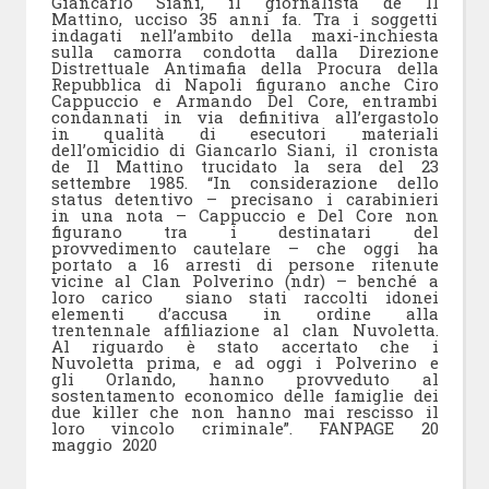
Giancarlo Siani, il giornalista de Il
Mattino, ucciso 35 anni fa. Tra i soggetti
indagati nell’ambito della maxi-inchiesta
sulla camorra condotta dalla Direzione
Distrettuale Antimafia della Procura della
Repubblica di Napoli figurano anche Ciro
Cappuccio e Armando Del Core, entrambi
condannati in via definitiva all’ergastolo
in qualità di esecutori materiali
dell’omicidio di Giancarlo Siani, il cronista
de Il Mattino trucidato la sera del 23
settembre 1985. “In considerazione dello
status detentivo – precisano i carabinieri
in una nota – Cappuccio e Del Core non
figurano tra i destinatari del
provvedimento cautelare – che oggi ha
portato a 16 arresti di persone ritenute
vicine al Clan Polverino (ndr) – benché a
loro carico siano stati raccolti idonei
elementi d’accusa in ordine alla
trentennale affiliazione al clan Nuvoletta.
Al riguardo è stato accertato che i
Nuvoletta prima, e ad oggi i Polverino e
gli Orlando, hanno provveduto al
sostentamento economico delle famiglie dei
due killer che non hanno mai rescisso il
loro vincolo criminale”. FANPAGE 20
maggio 2020