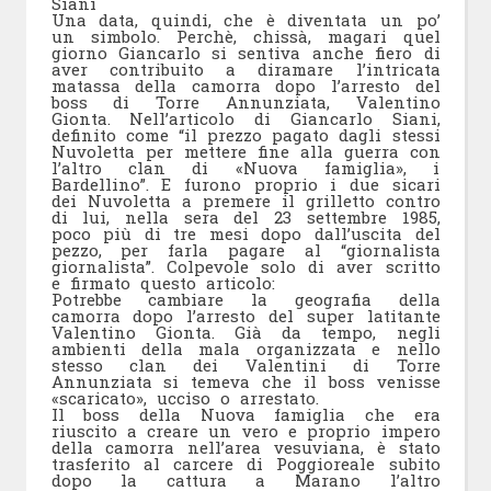
Siani
Una data, quindi, che è diventata un po’
un simbolo. Perchè, chissà, magari quel
giorno Giancarlo si sentiva anche fiero di
aver contribuito a diramare l’intricata
matassa della camorra dopo l’arresto del
boss di Torre Annunziata, Valentino
Gionta. Nell’articolo di Giancarlo Siani,
definito come “il prezzo pagato dagli stessi
Nuvoletta per mettere fine alla guerra con
l’altro clan di «Nuova famiglia», i
Bardellino”. E furono proprio i due sicari
dei Nuvoletta a premere il grilletto contro
di lui, nella sera del 23 settembre 1985,
poco più di tre mesi dopo dall’uscita del
pezzo, per farla pagare al “giornalista
giornalista”. Colpevole solo di aver scritto
e firmato questo articolo:
Potrebbe cambiare la geografia della
camorra dopo l’arresto del super latitante
Valentino Gionta. Già da tempo, negli
ambienti della mala organizzata e nello
stesso clan dei Valentini di Torre
Annunziata si temeva che il boss venisse
«scaricato», ucciso o arrestato.
Il boss della Nuova famiglia che era
riuscito a creare un vero e proprio impero
della camorra nell’area vesuviana, è stato
trasferito al carcere di Poggioreale subito
dopo la cattura a Marano l’altro