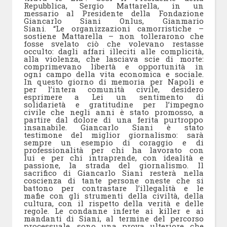
Repubblica, Sergio Mattarella, in un
messario al Presidente della Fondazione
Giancarlo Siani Onlus, Gianmario
Siani. “Le organizzazioni camorristiche –
sostiene Mattarella – non tollerarono che
fosse svelato ciò che volevano restasse
occulto: dagli affari illeciti alle complicità,
alla violenza, che lasciava scie di morte:
comprimevano libertà e opportunità in
ogni campo della vita economica e sociale.
In questo giorno di memoria per Napoli e
per l’intera comunità civile, desidero
esprimere a Lei un sentimento di
solidarietà e gratitudine per l’impegno
civile che negli anni è stato promosso, a
partire dal dolore di una ferita purtroppo
insanabile. Giancarlo Siani è stato
testimone del miglior giornalismo: sarà
sempre un esempio di coraggio e di
professionalità per chi ha lavorato con
lui e per chi intraprende, con idealità e
passione, la strada del giornalismo. Il
sacrifico di Giancarlo Siani resterà nella
coscienza di tante persone oneste che si
battono per contrastare l’illegalità e le
mafie con gli strumenti della civiltà, della
cultura, con il rispetto della verità e delle
regole. Le condanne inferte ai killer e ai
mandanti di Siani, al termine del percorso
processuale, sono una prova ulteriore che