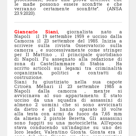
le mafie possono essere sconfitte e che
verranno certamente sconfitte”. (ANSA
23.9.2020).
Giancarlo Siani
, giornalista nato a
Napoli il 19 settembre 1959 e ucciso dalla
Camorra il 23 settembre del 1985. Inizia a
scrivere sulla rivista Osservatorio sulla
camorra , e successivamente come stringer
per Il Mattino , il principale quotidiano
di Napoli. Fu assegnato alla redazione di
zona di Castellammare di Stabia . Ha
scritto articoli sui legami tra criminalità
organizzata, politici e contratti di
costruzione.
Siani fu giustiziato nella sua capote
Citroën Méhari il 23 settembre 1985 a
Napoli dalla camorra , mentre si
avvicinava al suo appartamento. È stato
ucciso da una squadra di assassini di
almeno 2 uomini che si sono avvicinati
da dietro e gli hanno sparato 10 volte
alla testa con armi da fuoco da 7,65 mm
da almeno 2 pistole Beretta. Gli assassini
sono fuggiti su una motocicletta. All’epoca
stava conducendo un’indagine su uno dei
loro leader, Valentino Gionta. Gionta era il