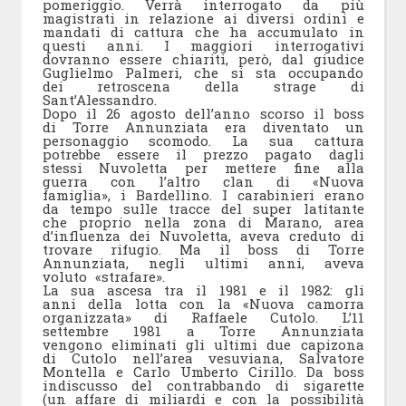
pomeriggio. Verrà interrogato da più
magistrati in relazione ai diversi ordini e
mandati di cattura che ha accumulato in
questi anni. I maggiori interrogativi
dovranno essere chiariti, però, dal giudice
Guglielmo Palmeri, che si sta occupando
dei retroscena della strage di
Sant’Alessandro.
Dopo il 26 agosto dell’anno scorso il boss
di Torre Annunziata era diventato un
personaggio scomodo. La sua cattura
potrebbe essere il prezzo pagato dagli
stessi Nuvoletta per mettere fine alla
guerra con l’altro clan di «Nuova
famiglia», i Bardellino. I carabinieri erano
da tempo sulle tracce del super latitante
che proprio nella zona di Marano, area
d’influenza dei Nuvoletta, aveva creduto di
trovare rifugio. Ma il boss di Torre
Annunziata, negli ultimi anni, aveva
voluto «strafare».
La sua ascesa tra il 1981 e il 1982: gli
anni della lotta con la «Nuova camorra
organizzata» di Raffaele Cutolo. L’11
settembre 1981 a Torre Annunziata
vengono eliminati gli ultimi due capizona
di Cutolo nell’area vesuviana, Salvatore
Montella e Carlo Umberto Cirillo. Da boss
indiscusso del contrabbando di sigarette
(un affare di miliardi e con la possibilità