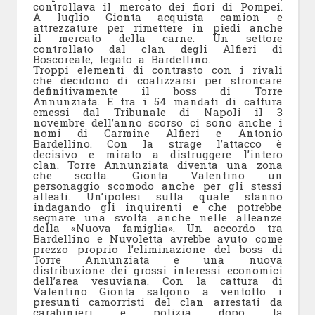
controllava il mercato dei fiori di Pompei.
A luglio Gionta acquista camion e
attrezzature per rimettere in piedi anche
il mercato della carne. Un settore
controllato dal clan degli Alfieri di
Boscoreale, legato a Bardellino.
Troppi elementi di contrasto con i rivali
che decidono di coalizzarsi per stroncare
definitivamente il boss di Torre
Annunziata. E tra i 54 mandati di cattura
emessi dal Tribunale di Napoli il 3
novembre dell’anno scorso ci sono anche i
nomi di Carmine Alfieri e Antonio
Bardellino. Con la strage l’attacco è
decisivo e mirato a distruggere l’intero
clan. Torre Annunziata diventa una zona
che scotta. Gionta Valentino un
personaggio scomodo anche per gli stessi
alleati. Un’ipotesi sulla quale stanno
indagando gli inquirenti e che potrebbe
segnare una svolta anche nelle alleanze
della «Nuova famiglia». Un accordo tra
Bardellino e Nuvoletta avrebbe avuto come
prezzo proprio l’eliminazione del boss di
Torre Annunziata e una nuova
distribuzione dei grossi interessi economici
dell’area vesuviana. Con la cattura di
Valentino Gionta salgono a ventotto i
presunti camorristi del clan arrestati da
carabinieri e polizia dopo la