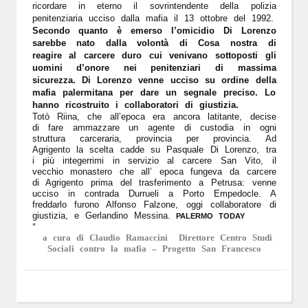
ricordare in eterno il sovrintendente della polizia
penitenziaria ucciso dalla mafia il 13 ottobre del 1992.
Secondo quanto è emerso l’omicidio Di Lorenzo
sarebbe nato dalla volontà di Cosa nostra di
reagire al carcere duro cui venivano sottoposti gli
uomini d’onore nei penitenziari di massima
sicurezza. Di Lorenzo venne ucciso su ordine della
mafia palermitana per dare un segnale preciso. Lo
hanno ricostruito i collaboratori di giustizia.
Totò Riina, che all’epoca era ancora latitante, decise
di fare ammazzare un agente di custodia in ogni
struttura carceraria, provincia per provincia. Ad
Agrigento la scelta cadde su Pasquale Di Lorenzo, tra
i più integerrimi in servizio al carcere San Vito, il
vecchio monastero che all’ epoca fungeva da carcere
di Agrigento prima del trasferimento a Petrusa: venne
ucciso in contrada Durrueli a Porto Empedocle. A
freddarlo furono Alfonso Falzone, oggi collaboratore di
giustizia, e Gerlandino Messina.
PALERMO TODAY
“
a cura di Claudio Ramaccini Direttore Centro Studi
Sociali contro la mafia – Progetto San Francesco