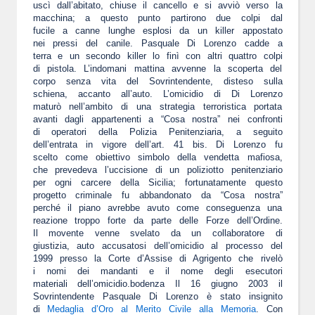
uscì dall’abitato, chiuse il cancello e si avviò verso la
macchina; a questo punto partirono due colpi dal
fucile a canne lunghe esplosi da un killer appostato
nei pressi del canile. Pasquale Di Lorenzo cadde a
terra e un secondo killer lo finì con altri quattro colpi
di pistola. L’indomani mattina avvenne la scoperta del
corpo senza vita del Sovrintendente, disteso sulla
schiena, accanto all’auto. L’omicidio di Di Lorenzo
maturò nell’ambito di una strategia terroristica portata
avanti dagli appartenenti a “Cosa nostra” nei confronti
di operatori della Polizia Penitenziaria, a seguito
dell’entrata in vigore dell’art. 41 bis. Di Lorenzo fu
scelto come obiettivo simbolo della vendetta mafiosa,
che prevedeva l’uccisione di un poliziotto penitenziario
per ogni carcere della Sicilia; fortunatamente questo
progetto criminale fu abbandonato da “Cosa nostra”
perché il piano avrebbe avuto come conseguenza una
reazione troppo forte da parte delle Forze dell’Ordine.
Il movente venne svelato da un collaboratore di
giustizia, auto accusatosi dell’omicidio al processo del
1999 presso la Corte d’Assise di Agrigento che rivelò
i nomi dei mandanti e il nome degli esecutori
materiali dell’omicidio.bodenza
Il 16 giugno 2003 il
Sovrintendente Pasquale Di Lorenzo è stato insignito
di
Medaglia d’Oro al Merito Civile alla Memoria
.
Con