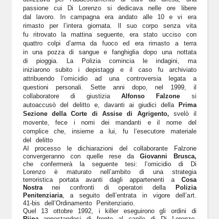
passione cui Di Lorenzo si dedicava nelle ore libere
dal lavoro. In campagna era andato alle 10 e vi era
rimasto per l’intera giornata. Il suo corpo senza vita
fu ritrovato la mattina seguente, era stato ucciso con
quattro colpi d’arma da fuoco ed era rimasto a terra
in una pozza di sangue e fanghiglia dopo una nottata
di pioggia.
La Polizia comincia le indagini, ma
iniziarono subito i depistaggi e il caso fu archiviato
attribuendo l’omicidio ad una controversia legata a
questioni personali.
Sette anni dopo, nel 1999, il
collaboratore di giustizia
Alfonso Falzone
si
autoaccusò del delitto e, davanti ai giudici della
Prima
Sezione della Corte di Assise di Agrigento,
svelò il
movente, fece i nomi dei mandanti e il nome del
complice che, insieme a lui, fu l’esecutore materiale
del delitto
Al processo le dichiarazioni del collaborante Falzone
convergeranno con quelle rese da
Giovanni Brusca,
che confermerà la seguente tesi: l’omicidio di Di
Lorenzo è maturato nell’ambito di una strategia
terroristica portata avanti dagli appartenenti a
Cosa
Nostra
nei confronti di operatori della
Polizia
Penitenziaria
, a seguito dell’entrata in vigore dell’art.
41-bis dell’Ordinamento Penitenziario.
Quel 13 ottobre 1992, i killer eseguirono gli ordini di
Riina
appostandosi di fronte al canile di Di Lorenzo.