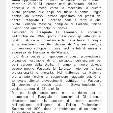
Verso le 23,00 Di Lorenzo uscì dall’abitato, chiuse il
cancello e si avviò verso la macchina; a questo
punto partirono due colpi dal fucile a canne lunghe
esplosi da Alfonso Falzone appostato nei pressi del
canile.
Pasquale Di Lorenzo
cade a terra; a quel
punto Gerlando Messina, complice di Falzone, finisce
l’uomo con quattro colpi di pistola.
L’omicidio di
Pasquale Di Lorenzo
si consuma
nell’ottobre del 1992, pochi mesi dopo gli attentati ai
giudici Falcone e Borsellino e la mafia tenta di reagire
ai provvedimenti restrittivi denominati “Carcere duro”, a
cui venivano sottoposti i boss negli istituti di massima
sicurezza di Pianosa e dell’Asinara.
Totò Riina decise di rispondere a questi provvedimenti
ordinando l’uccisione di un poliziotto penitenziario per
ogni carcere della Sicilia. Il primo a morire doveva
essere proprio Pasquale Di Lorenzo, noto per la sua
professionalità e moralità. Nel frattempo da Palermo
era arrivato l’ordine di sospendere l’agguato poichè si
temevano ulteriori provvedimenti restrittivi, ma Pasquale
Di Lorenzo era troppo tardi. Il Sovraintendente fu
ucciso la sera di 25 anni fa.
Ma per lunghi sette anni, oltre al dolore per la
scomparsa di Pasquale, i familiari di Di Lorenzo
dovettero subìre le accuse di essere coinvolti
nell’uccisione dell’agente di Polizia Penitenziaria.
Soltanto nel 1999, dopo la confessione di un pentito,
fu ristabilita la verità.