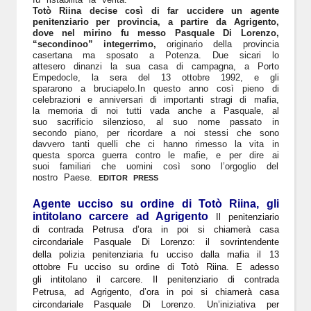
Totò Riina decise così di far uccidere un agente
penitenziario per provincia, a partire da Agrigento,
dove nel mirino fu messo Pasquale Di Lorenzo,
“secondinoo” integerrimo,
originario della provincia
casertana ma sposato a Potenza. Due sicari lo
attesero dinanzi la sua casa di campagna, a Porto
Empedocle, la sera del 13 ottobre 1992, e gli
spararono a bruciapelo.In questo anno così pieno di
celebrazioni e anniversari di importanti stragi di mafia,
la memoria di noi tutti vada anche a Pasquale, al
suo sacrificio silenzioso, al suo nome passato in
secondo piano, per ricordare a noi stessi che sono
davvero tanti quelli che ci hanno rimesso la vita in
questa sporca guerra contro le mafie, e per dire ai
suoi familiari che uomini così sono l’orgoglio del
nostro Paese.
EDITOR PRESS
Agente ucciso su ordine di Totò Riina, gli
intitolano carcere ad Agrigento
Il penitenziario
di contrada Petrusa d’ora in poi si chiamerà casa
circondariale Pasquale Di Lorenzo: il sovrintendente
della polizia penitenziaria fu ucciso dalla mafia il 13
ottobre
Fu ucciso su ordine di Totò Riina. E adesso
gli intitolano il carcere. Il penitenziario di contrada
Petrusa, ad Agrigento, d’ora in poi si chiamerà casa
circondariale Pasquale Di Lorenzo. Un’iniziativa per