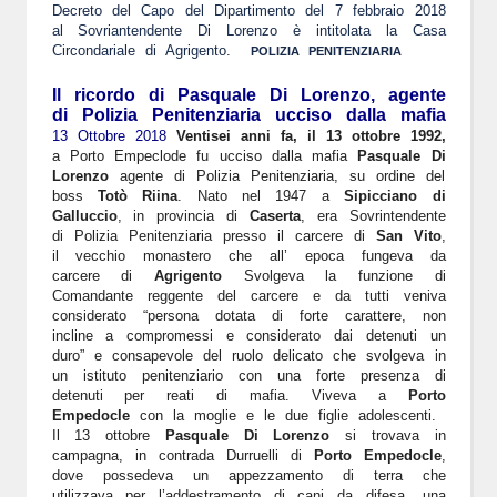
Decreto del Capo del Dipartimento del 7 febbraio 2018
al Sovriantendente Di Lorenzo è intitolata la Casa
Circondariale di Agrigento.
POLIZIA PENITENZIARIA
Il ricordo di Pasquale Di Lorenzo, agente
di Polizia Penitenziaria ucciso dalla mafia
13 Ottobre 2018
Ventisei anni fa,
il 13 ottobre 1992,
a Porto Empeclode fu ucciso dalla mafia
Pasquale Di
Lorenzo
agente di Polizia Penitenziaria, su ordine del
boss
Totò Riina
.
Nato nel 1947 a
Sipicciano di
Galluccio
, in provincia di
Caserta
, era Sovrintendente
di Polizia Penitenziaria presso il carcere di
San Vito
,
il vecchio monastero che all’ epoca fungeva da
carcere di
Agrigento
Svolgeva la funzione di
Comandante reggente del carcere e da tutti veniva
considerato “persona dotata di forte carattere, non
incline a compromessi e considerato dai detenuti un
duro” e consapevole del ruolo delicato che svolgeva in
un istituto penitenziario con una forte presenza di
detenuti per reati di mafia. Viveva a
Porto
Empedocle
con la moglie e le due figlie adolescenti.
Il 13 ottobre
Pasquale Di Lorenzo
si trovava in
campagna, in contrada Durruelli di
Porto Empedocle
,
dove possedeva un appezzamento di terra che
utilizzava per l’addestramento di cani da difesa, una