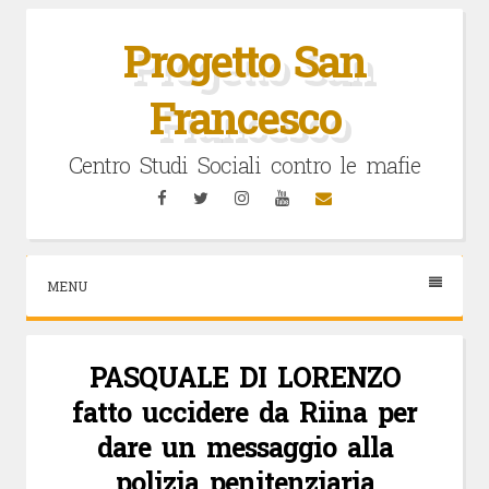
Vai
al
Progetto San
contenuto
Francesco
Centro Studi Sociali contro le mafie
Facebook
Twitter
Instagram
YouTube
Email
MENU
PASQUALE DI LORENZO
fatto uccidere da Riina per
dare un messaggio alla
polizia penitenziaria