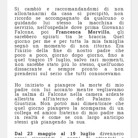
Si cambiò e raccomandandomi di non
allontanarmi da casa si precipitò, non
ricordo se accompagnato da qualcuno o
guidando lui stesso la macchina di
servizio, nell’ospedale dove prima Giovanni
Falcone, poi
Francesca Morvillo
, gli
sarebbero spirati tra le braccia. Quel
giorno per me e per tutta la mia famiglia
segnò un momento di non ritorno. Era
l’inizio della fine di nostro padre che
poco a poco, giorno dopo giorno, fino a
quel tragico 19 luglio, salvo rari momenti,
non sarebbe stato più lo stesso, quell’uomo
dissacrante e sempre pronto a non
prendersi sul serio che tutti conoscevamo.
Ho iniziato a piangere la morte di mio
padre con lui accanto mentre vegliavamo
la salma di Falcone nella camera ardente
allestita all’interno del Palazzo di
Giustizia. Non potrò mai dimenticare che
quel giorno piangevo la scomparsa di un
collega ed amico fraterno di mio padre ma
in realtà è come se con largo anticipo
stessi già piangendo la sua.
Dal 23 maggio al 19 luglio
divennero
assai ricorrenti i sogni di attentati e