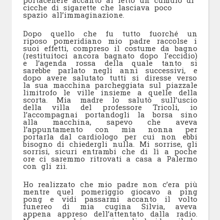
portacenere accanto al letto un cumulo di
cicche di sigarette che lasciava poco
spazio all’immaginazione.
Dopo quello che fu tutto fuorché un
riposo pomeridiano mio padre raccolse i
suoi effetti, compreso il costume da bagno
(restituitoci ancora bagnato dopo l’eccidio)
e l’agenda rossa della quale tanto si
sarebbe parlato negli anni successivi, e
dopo avere salutato tutti si diresse verso
la sua macchina parcheggiata sul piazzale
limitrofo le ville insieme a quelle della
scorta. Mia madre lo salutò sull’uscio
della villa del professore Tricoli, io
l’accompagnai portandogli la borsa sino
alla macchina, sapevo che aveva
l’appuntamento con mia nonna per
portarla dal cardiologo per cui non ebbi
bisogno di chiedergli nulla. Mi sorrise, gli
sorrisi, sicuri entrambi che di lì a poche
ore ci saremmo ritrovati a casa a Palermo
con gli zii.
Ho realizzato che mio padre non c’era più
mentre quel pomeriggio giocavo a ping
pong e vidi passarmi accanto il volto
funereo di mia cugina Silvia, aveva
appena appreso dell’attentato dalla radio.