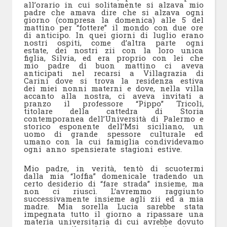
all’orario in cui solitamente si alzava mio
padre che amava dire che si alzava ogni
giorno (compresa la domenica) alle 5 del
mattino per “fottere” il mondo con due ore
di anticipo. In quei giorni di luglio erano
nostri ospiti, come d’altra parte ogni
estate, dei nostri zii con la loro unica
figlia, Silvia, ed era proprio con lei che
mio padre di buon mattino ci aveva
anticipati nel recarsi a Villagrazia di
Carini dove si trova la residenza estiva
dei miei nonni materni e dove, nella villa
accanto alla nostra, ci aveva invitati a
pranzo il professore “Pippo” Tricoli,
titolare della cattedra di Storia
contemporanea dell’Università di Palermo e
storico esponente dell’Msi siciliano, un
uomo di grande spessore culturale ed
umano con la cui famiglia condividevamo
ogni anno spensierate stagioni estive.
Mio padre, in verità, tentò di scuotermi
dalla mia “loffia” domenicale tradendo un
certo desiderio di “fare strada” insieme, ma
non ci riuscì. L’avremmo raggiunto
successivamente insieme agli zii ed a mia
madre. Mia sorella Lucia sarebbe stata
impegnata tutto il giorno a ripassare una
materia universitaria di cui avrebbe dovuto