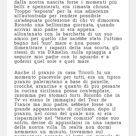
dalla nostra nascita forse i momenti più
belli e spensierati, era rimasta chiusa.
Troppo “esposta” per la sua adiacenza
all’autostrada per rendere possibile
un’adeguata protezione di chi vi dimorava.
Ricordo una bellissima giornata, quando
arrivai mio padre si era appena
allontanato con la barchetta di un suo
amico per quello che sarebbe stato l’ultimo
bagno nel “suo” mare e non posso
dimenticare i ragazzi della sua scorta, gli
stessi di via D’Amelio, sulla spiaggia a
seguire mio padre con lo sguardo e a
godersi quel sole e quel mare.
Anche il pranzo in casa Tricoli fu un
momento piacevole per tutti, era un tipico
pranzo palermitano a base di panelle,
crocché, arancine e quanto di più pesante
la cucina siciliana possa contemplare,
insomma per stomaci forti. Ricordo che in
Tv vi erano le immagini del Tour de
France ma mio padre, sebbene fosse un
grande appassionato di ciclismo, dopo il
pranzo, nel corso del quale non si era
risparmiato nel “tenere comizio” come suo
solito, decise di appisolarsi in una camera
della nostra villa. In realtà non dormì
nemmeno un minuto, trovammo sul