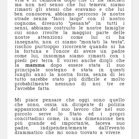
ma non nel senso che lui temeva: siamo
rimasti gli stessi che eravamo e che lui
ben conosceva, abbiamo percorso le nostre
strade senza “farci largo” con il nostro
cognome, divenuto “pesante” in tutti i
sensi, abbiamo costruito le nostre famiglie
cui sono rivolte la maggior parte delle
nostre attenzioni come lui ci ha
insegnato, non ci siamo “montati la testa”,
rischio purtroppo ricorrente quando si ha
la fortuna e l’onore di avere un padre
come lui, insomma siamo rimasti con i
piedi per terra. E vorrei anche dirgli che
la
mamma
dopo essere stata il suo
principale sostegno è stata in questi
lunghi anni la nostra forza, senza di lei
tutto sarebbe stato più difficile e molto
probabilmente nessuno di noi tre ce
l’avrebbe fatta.
Mi piace pensare che oggi sono quello
che sono, ossia un dirigente di polizia
appassionato del suo lavoro che nel suo
piccolo serve lo Stato ed i propri
concittadini come, in una dimensione ben
più grande ed importante, faceva suo
padre, indipendentemente dall’evento
drammatico che mi sono trovato a vivere.