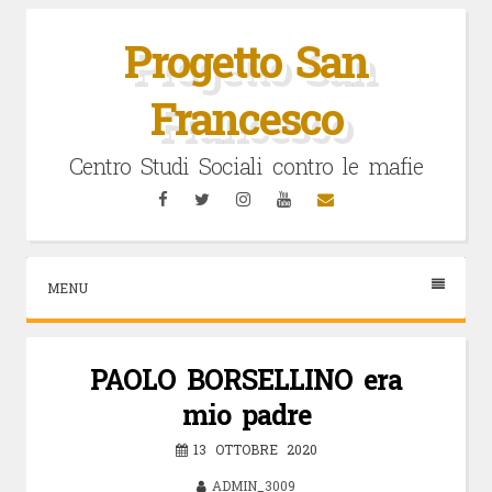
Vai
al
Progetto San
contenuto
Francesco
Centro Studi Sociali contro le mafie
Facebook
Twitter
Instagram
YouTube
Email
MENU
PAOLO BORSELLINO era
mio padre
13 OTTOBRE 2020
ADMIN_3009