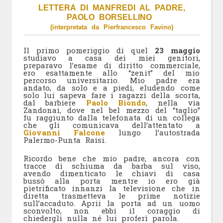
LETTERA DI MANFREDI AL PADRE,
PAOLO BORSELLINO
(interpretata da Pierfrancesco Favino)
Il primo pomeriggio di quel
23 maggio
studiavo a casa dei miei genitori,
preparavo l’esame di diritto commerciale,
ero esattamente allo “zenit” del mio
percorso universitario. Mio padre era
andato, da solo e a piedi, eludendo come
solo lui sapeva fare i ragazzi della scorta,
dal barbiere
Paolo Biondo
, nella via
Zandonai, dove nel bel mezzo del “taglio”
fu raggiunto dalla telefonata di un collega
che gli comunicava dell’attentato a
Giovanni Falcone
lungo l’autostrada
Palermo-Punta Raisi.
Ricordo bene che mio padre, ancora con
tracce di schiuma da barba sul viso,
avendo dimenticato le chiavi di casa
bussò alla porta mentre io ero già
pietrificato innanzi la televisione che in
diretta trasmetteva le prime notizie
sull’accaduto. Aprii la porta ad un uomo
sconvolto, non ebbi il coraggio di
chiedergli nulla né lui proferì parola.