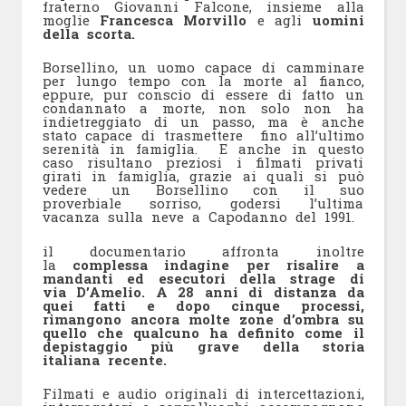
fraterno Giovanni Falcone, insieme alla
moglie
Francesca Morvillo
e agli
uomini
della scorta.
Borsellino, un uomo capace di camminare
per lungo tempo con la morte al fianco,
eppure, pur conscio di essere di fatto un
condannato a morte, non solo non ha
indietreggiato di un passo, ma è anche
stato capace di trasmettere fino all’ultimo
serenità in famiglia. E anche in questo
caso risultano preziosi i filmati privati
girati in famiglia, grazie ai quali si può
vedere un Borsellino con il suo
proverbiale sorriso, godersi l’ultima
vacanza sulla neve a Capodanno del 1991.
il documentario affronta inoltre
la
complessa indagine per risalire a
mandanti ed esecutori della strage di
via D’Amelio. A 28 anni di distanza da
quei fatti e dopo cinque processi,
rimangono ancora molte zone d’ombra su
quello che qualcuno ha definito come il
depistaggio più grave della storia
italiana recente.
Filmati e audio originali di intercettazioni,