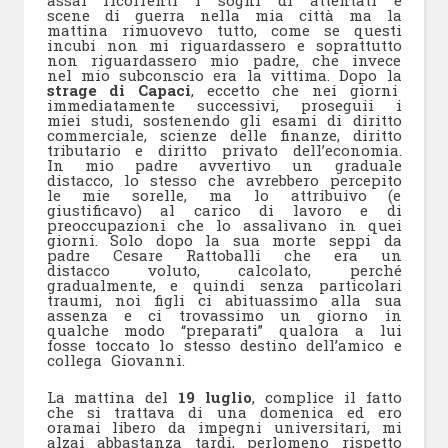
scene di guerra nella mia città ma la
mattina rimuovevo tutto, come se questi
incubi non mi riguardassero e soprattutto
non riguardassero mio padre, che invece
nel mio subconscio era la vittima. Dopo la
strage di Capaci
, eccetto che nei giorni
immediatamente successivi, proseguii i
miei studi, sostenendo gli esami di diritto
commerciale, scienze delle finanze, diritto
tributario e diritto privato dell’economia.
In mio padre avvertivo un graduale
distacco, lo stesso che avrebbero percepito
le mie sorelle, ma lo attribuivo (e
giustificavo) al carico di lavoro e di
preoccupazioni che lo assalivano in quei
giorni. Solo dopo la sua morte seppi da
padre Cesare Rattoballi che era un
distacco voluto, calcolato, perché
gradualmente, e quindi senza particolari
traumi, noi figli ci abituassimo alla sua
assenza e ci trovassimo un giorno in
qualche modo “preparati” qualora a lui
fosse toccato lo stesso destino dell’amico e
collega Giovanni.
La mattina del
19 luglio
, complice il fatto
che si trattava di una domenica ed ero
oramai libero da impegni universitari, mi
alzai abbastanza tardi, perlomeno rispetto