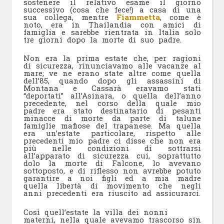
sostenere il relativo esame il giorno
successivo (cosa che fece!) a casa di una
sua collega, mentre
Fiammetta
, come è
noto, era in Thailandia con amici di
famiglia e sarebbe rientrata in Italia solo
tre giorni dopo la morte di suo padre.
Non era la prima estate che, per ragioni
di sicurezza, rinunciavamo alle vacanze al
mare; ve ne erano state altre come quella
dell’85, quando dopo gli assassini di
Montana e Cassarà eravamo stati
“deportati” all’Asinara, o quella dell’anno
precedente, nel corso della quale mio
padre era stato destinatario di pesanti
minacce di morte da parte di talune
famiglie mafiose del trapanese. Ma quella
era un’estate particolare, rispetto alle
precedenti mio padre ci disse che non era
più nelle condizioni di sottrarsi
all’apparato di sicurezza cui, soprattutto
dolo la morte di Falcone, lo avevano
sottoposto, e di riflesso non avrebbe potuto
garantire a noi figli ed a mia madre
quella libertà di movimento che negli
anni precedenti era riuscito ad assicurarci.
Così quell’estate la villa dei nonni
materni, nella quale avevamo trascorso sin