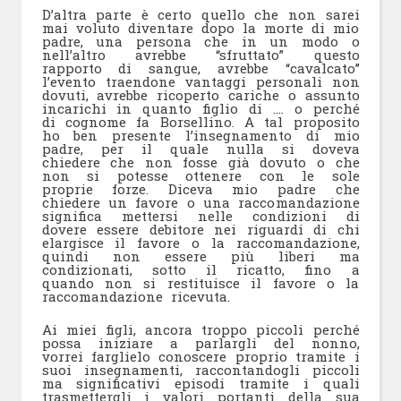
D’altra parte è certo quello che non sarei
mai voluto diventare dopo la morte di mio
padre, una persona che in un modo o
nell’altro avrebbe “sfruttato” questo
rapporto di sangue, avrebbe “cavalcato”
l’evento traendone vantaggi personali non
dovuti, avrebbe ricoperto cariche o assunto
incarichi in quanto figlio di …. o perché
di cognome fa Borsellino. A tal proposito
ho ben presente l’insegnamento di mio
padre, per il quale nulla si doveva
chiedere che non fosse già dovuto o che
non si potesse ottenere con le sole
proprie forze. Diceva mio padre che
chiedere un favore o una raccomandazione
significa mettersi nelle condizioni di
dovere essere debitore nei riguardi di chi
elargisce il favore o la raccomandazione,
quindi non essere più liberi ma
condizionati, sotto il ricatto, fino a
quando non si restituisce il favore o la
raccomandazione ricevuta.
Ai miei figli, ancora troppo piccoli perché
possa iniziare a parlargli del nonno,
vorrei farglielo conoscere proprio tramite i
suoi insegnamenti, raccontandogli piccoli
ma significativi episodi tramite i quali
trasmettergli i valori portanti della sua