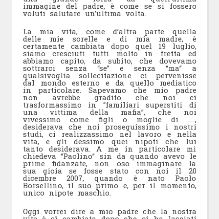
immagine del padre, è come se si fossero
voluti salutare un’ultima volta.
La mia vita, come d’altra parte quella
delle mie sorelle e di mia madre, è
certamente cambiata dopo quel 19 luglio,
siamo cresciuti tutti molto in fretta ed
abbiamo capito, da subito, che dovevamo
sottrarci senza “se” e senza “ma” a
qualsivoglia sollecitazione ci pervenisse
dal mondo esterno e da quello mediatico
in particolare. Sapevamo che mio padre
non avrebbe gradito che noi ci
trasformassimo in “familiari superstiti di
una vittima della mafia”, che noi
vivessimo come figli o moglie di …..,
desiderava che noi proseguissimo i nostri
studi, ci realizzassimo nel lavoro e nella
vita, e gli dessimo quei nipoti che lui
tanto desiderava. A me in particolare mi
chiedeva “Paolino” sin da quando avevo le
prime fidanzate, non oso immaginare la
sua gioia se fosse stato con noi il 20
dicembre 2007, quando è nato Paolo
Borsellino, il suo primo e, per il momento,
unico nipote maschio.
Oggi vorrei dire a mio padre che la nostra
vita è sì cambiata dopo che ci ha lasciati