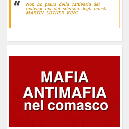
Non ho paura della cattiveria dei
malvagi ma del silenzio degli onesti.
MARTIN LUTHER KING