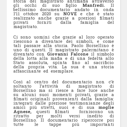
storia del magistrato antimafia attraverso
gli occhi di suo figlio
Manfredi.
Il
bellissimo documentario andato in onda
l’11 ottobre 2020 su
NOVE
e che è stato
realizzato anche grazie a preziosi filmati
privati forniti dalla famiglia del
magistrato.
Ci sono uomini che grazie al loro operato
riescono a diventare dei simboli, e come
tali passare alla storia. Paolo Borsellino è
uno di questi. Il magistrato palermitano è
diventato con
Giovanni Falcone
il simbolo
della lotta alla mafia e di una fedeltà allo
Stato assoluta, spinta fino al sacrificio
della propria vita. La sua è una storia
affascinante ed esemplare.
Così al centro del documentario non c’è
soltanto l’attività di magistrato di
Borsellino ma si riesce a fare luce anche
su alcuni suoi momenti privati, grazie a
filmati originali provenienti dalla famiglia:
integrati dalle preziose testimonianze degli
amici più stretti, suoi e di sua
moglie
Agnese,
questi filmati forniscono un
ritratto per molti versi inedito di
Borsellino. Il documentario ripercorre poi
tutte le tappe più importanti