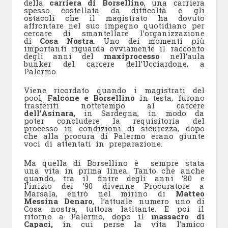
della
carriera di Borsellino
, una carriera
spesso costellata da difficoltà e gli
ostacoli che il magistrato ha dovuto
affrontare nel suo impegno quotidiano per
cercare di smantellare l’organizzazione
di
Cosa Nostra
. Uno dei momenti più
importanti riguarda ovviamente il racconto
degli anni del
maxiprocesso
nell’aula
bunker del carcere dell’Ucciardone, a
Palermo.
Viene ricordato quando i magistrati del
pool,
Falcone e Borsellino
in testa, furono
trasferiti nottetempo al carcere
dell’Asinara,
in Sardegna, in modo da
poter concludere la requisitoria del
processo in condizioni di sicurezza, dopo
che alla procura di Palermo erano giunte
voci di attentati in preparazione.
Ma quella di Borsellino è sempre stata
una vita in prima linea. Tanto che anche
quando, tra il finire degli anni ’80 e
l’inizio dei ’90 divenne Procuratore a
Marsala, entrò nel mirino di
Matteo
Messina Denaro
, l’attuale numero uno di
Cosa nostra, tuttora latitante. E poi il
ritorno a Palermo, dopo il
massacro di
Capaci,
in cui perse la vita l’amico