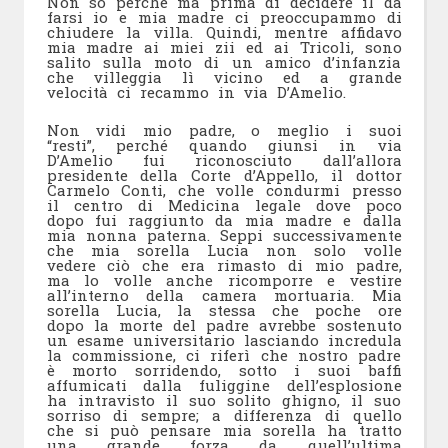
Non so perché ma prima di decidere il da
farsi io e mia madre ci preoccupammo di
chiudere la villa. Quindi, mentre affidavo
mia madre ai miei zii ed ai Tricoli, sono
salito sulla moto di un amico d’infanzia
che villeggia lì vicino ed a grande
velocità ci recammo in via D’Amelio.
Non vidi mio padre, o meglio i suoi
“resti”, perché quando giunsi in via
D’Amelio fui riconosciuto dall’allora
presidente della Corte d’Appello, il dottor
Carmelo Conti, che volle condurmi presso
il centro di Medicina legale dove poco
dopo fui raggiunto da mia madre e dalla
mia nonna paterna. Seppi successivamente
che mia sorella Lucia non solo volle
vedere ciò che era rimasto di mio padre,
ma lo volle anche ricomporre e vestire
all’interno della camera mortuaria. Mia
sorella Lucia, la stessa che poche ore
dopo la morte del padre avrebbe sostenuto
un esame universitario lasciando incredula
la commissione, ci riferì che nostro padre
è morto sorridendo, sotto i suoi baffi
affumicati dalla fuliggine dell’esplosione
ha intravisto il suo solito ghigno, il suo
sorriso di sempre; a differenza di quello
che si può pensare mia sorella ha tratto
una grande forza da quell’ultima