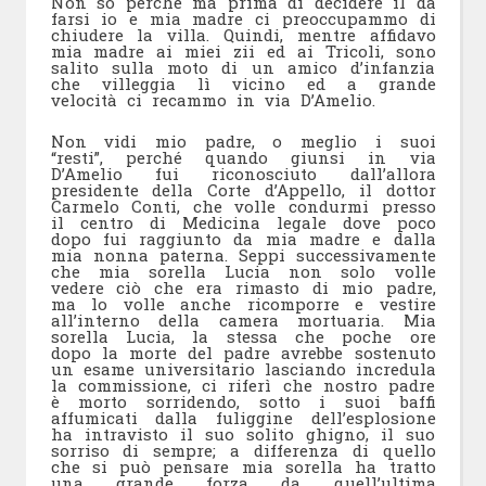
Non so perché ma prima di decidere il da
farsi io e mia madre ci preoccupammo di
chiudere la villa. Quindi, mentre affidavo
mia madre ai miei zii ed ai Tricoli, sono
salito sulla moto di un amico d’infanzia
che villeggia lì vicino ed a grande
velocità ci recammo in via D’Amelio.
Non vidi mio padre, o meglio i suoi
“resti”, perché quando giunsi in via
D’Amelio fui riconosciuto dall’allora
presidente della Corte d’Appello, il dottor
Carmelo Conti, che volle condurmi presso
il centro di Medicina legale dove poco
dopo fui raggiunto da mia madre e dalla
mia nonna paterna. Seppi successivamente
che mia sorella Lucia non solo volle
vedere ciò che era rimasto di mio padre,
ma lo volle anche ricomporre e vestire
all’interno della camera mortuaria. Mia
sorella Lucia, la stessa che poche ore
dopo la morte del padre avrebbe sostenuto
un esame universitario lasciando incredula
la commissione, ci riferì che nostro padre
è morto sorridendo, sotto i suoi baffi
affumicati dalla fuliggine dell’esplosione
ha intravisto il suo solito ghigno, il suo
sorriso di sempre; a differenza di quello
che si può pensare mia sorella ha tratto
una grande forza da quell’ultima