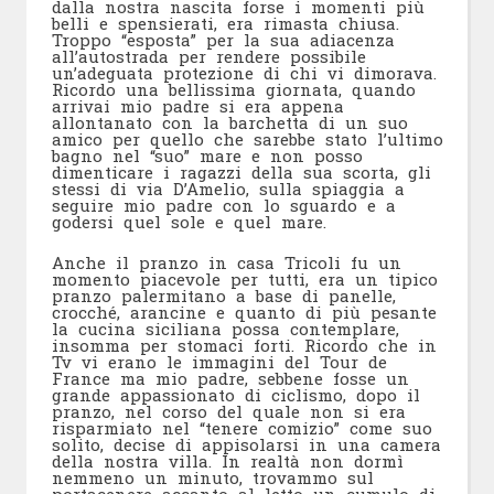
dalla nostra nascita forse i momenti più
belli e spensierati, era rimasta chiusa.
Troppo “esposta” per la sua adiacenza
all’autostrada per rendere possibile
un’adeguata protezione di chi vi dimorava.
Ricordo una bellissima giornata, quando
arrivai mio padre si era appena
allontanato con la barchetta di un suo
amico per quello che sarebbe stato l’ultimo
bagno nel “suo” mare e non posso
dimenticare i ragazzi della sua scorta, gli
stessi di via D’Amelio, sulla spiaggia a
seguire mio padre con lo sguardo e a
godersi quel sole e quel mare.
Anche il pranzo in casa Tricoli fu un
momento piacevole per tutti, era un tipico
pranzo palermitano a base di panelle,
crocché, arancine e quanto di più pesante
la cucina siciliana possa contemplare,
insomma per stomaci forti. Ricordo che in
Tv vi erano le immagini del Tour de
France ma mio padre, sebbene fosse un
grande appassionato di ciclismo, dopo il
pranzo, nel corso del quale non si era
risparmiato nel “tenere comizio” come suo
solito, decise di appisolarsi in una camera
della nostra villa. In realtà non dormì
nemmeno un minuto, trovammo sul