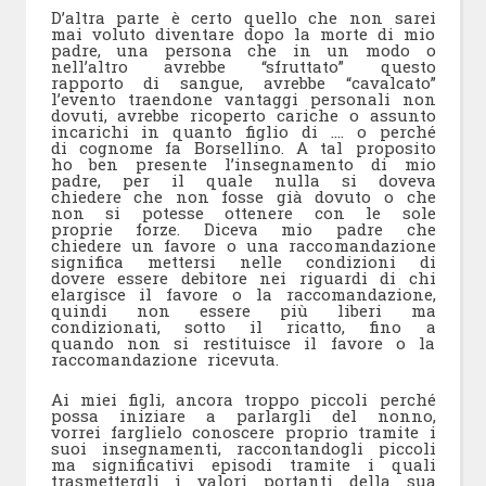
D’altra parte è certo quello che non sarei
mai voluto diventare dopo la morte di mio
padre, una persona che in un modo o
nell’altro avrebbe “sfruttato” questo
rapporto di sangue, avrebbe “cavalcato”
l’evento traendone vantaggi personali non
dovuti, avrebbe ricoperto cariche o assunto
incarichi in quanto figlio di …. o perché
di cognome fa Borsellino. A tal proposito
ho ben presente l’insegnamento di mio
padre, per il quale nulla si doveva
chiedere che non fosse già dovuto o che
non si potesse ottenere con le sole
proprie forze. Diceva mio padre che
chiedere un favore o una raccomandazione
significa mettersi nelle condizioni di
dovere essere debitore nei riguardi di chi
elargisce il favore o la raccomandazione,
quindi non essere più liberi ma
condizionati, sotto il ricatto, fino a
quando non si restituisce il favore o la
raccomandazione ricevuta.
Ai miei figli, ancora troppo piccoli perché
possa iniziare a parlargli del nonno,
vorrei farglielo conoscere proprio tramite i
suoi insegnamenti, raccontandogli piccoli
ma significativi episodi tramite i quali
trasmettergli i valori portanti della sua