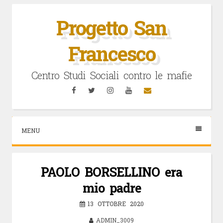
Vai
al
Progetto San
contenuto
Francesco
Centro Studi Sociali contro le mafie
Facebook
Twitter
Instagram
YouTube
Email
MENU
PAOLO BORSELLINO era
mio padre
13 OTTOBRE 2020
ADMIN_3009