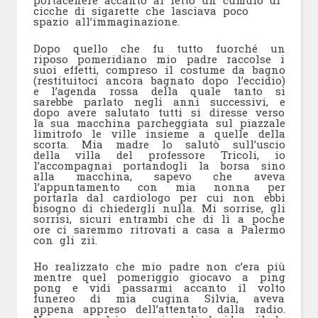
portacenere accanto al letto un cumulo di
cicche di sigarette che lasciava poco
spazio all’immaginazione.
Dopo quello che fu tutto fuorché un
riposo pomeridiano mio padre raccolse i
suoi effetti, compreso il costume da bagno
(restituitoci ancora bagnato dopo l’eccidio)
e l’agenda rossa della quale tanto si
sarebbe parlato negli anni successivi, e
dopo avere salutato tutti si diresse verso
la sua macchina parcheggiata sul piazzale
limitrofo le ville insieme a quelle della
scorta. Mia madre lo salutò sull’uscio
della villa del professore Tricoli, io
l’accompagnai portandogli la borsa sino
alla macchina, sapevo che aveva
l’appuntamento con mia nonna per
portarla dal cardiologo per cui non ebbi
bisogno di chiedergli nulla. Mi sorrise, gli
sorrisi, sicuri entrambi che di lì a poche
ore ci saremmo ritrovati a casa a Palermo
con gli zii.
Ho realizzato che mio padre non c’era più
mentre quel pomeriggio giocavo a ping
pong e vidi passarmi accanto il volto
funereo di mia cugina Silvia, aveva
appena appreso dell’attentato dalla radio.