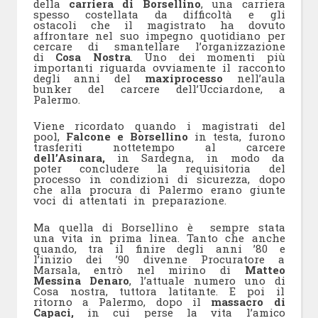
della
carriera di Borsellino
, una carriera
spesso costellata da difficoltà e gli
ostacoli che il magistrato ha dovuto
affrontare nel suo impegno quotidiano per
cercare di smantellare l’organizzazione
di
Cosa Nostra
. Uno dei momenti più
importanti riguarda ovviamente il racconto
degli anni del
maxiprocesso
nell’aula
bunker del carcere dell’Ucciardone, a
Palermo.
Viene ricordato quando i magistrati del
pool,
Falcone e Borsellino
in testa, furono
trasferiti nottetempo al carcere
dell’Asinara,
in Sardegna, in modo da
poter concludere la requisitoria del
processo in condizioni di sicurezza, dopo
che alla procura di Palermo erano giunte
voci di attentati in preparazione.
Ma quella di Borsellino è sempre stata
una vita in prima linea. Tanto che anche
quando, tra il finire degli anni ’80 e
l’inizio dei ’90 divenne Procuratore a
Marsala, entrò nel mirino di
Matteo
Messina Denaro
, l’attuale numero uno di
Cosa nostra, tuttora latitante. E poi il
ritorno a Palermo, dopo il
massacro di
Capaci,
in cui perse la vita l’amico