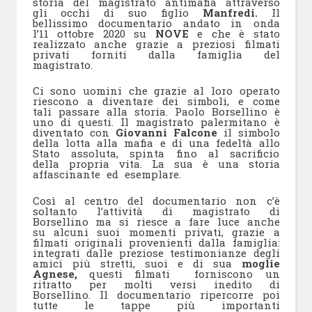
storia del magistrato antimafia attraverso
gli occhi di suo figlio
Manfredi.
Il
bellissimo documentario andato in onda
l’11 ottobre 2020 su
NOVE
e che è stato
realizzato anche grazie a preziosi filmati
privati forniti dalla famiglia del
magistrato.
Ci sono uomini che grazie al loro operato
riescono a diventare dei simboli, e come
tali passare alla storia. Paolo Borsellino è
uno di questi. Il magistrato palermitano è
diventato con
Giovanni Falcone
il simbolo
della lotta alla mafia e di una fedeltà allo
Stato assoluta, spinta fino al sacrificio
della propria vita. La sua è una storia
affascinante ed esemplare.
Così al centro del documentario non c’è
soltanto l’attività di magistrato di
Borsellino ma si riesce a fare luce anche
su alcuni suoi momenti privati, grazie a
filmati originali provenienti dalla famiglia:
integrati dalle preziose testimonianze degli
amici più stretti, suoi e di sua
moglie
Agnese,
questi filmati forniscono un
ritratto per molti versi inedito di
Borsellino. Il documentario ripercorre poi
tutte le tappe più importanti