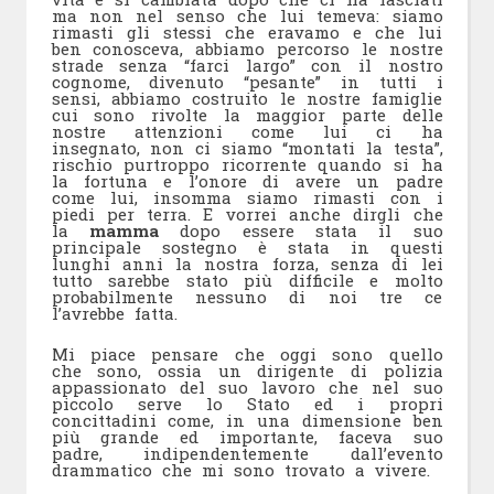
ma non nel senso che lui temeva: siamo
rimasti gli stessi che eravamo e che lui
ben conosceva, abbiamo percorso le nostre
strade senza “farci largo” con il nostro
cognome, divenuto “pesante” in tutti i
sensi, abbiamo costruito le nostre famiglie
cui sono rivolte la maggior parte delle
nostre attenzioni come lui ci ha
insegnato, non ci siamo “montati la testa”,
rischio purtroppo ricorrente quando si ha
la fortuna e l’onore di avere un padre
come lui, insomma siamo rimasti con i
piedi per terra. E vorrei anche dirgli che
la
mamma
dopo essere stata il suo
principale sostegno è stata in questi
lunghi anni la nostra forza, senza di lei
tutto sarebbe stato più difficile e molto
probabilmente nessuno di noi tre ce
l’avrebbe fatta.
Mi piace pensare che oggi sono quello
che sono, ossia un dirigente di polizia
appassionato del suo lavoro che nel suo
piccolo serve lo Stato ed i propri
concittadini come, in una dimensione ben
più grande ed importante, faceva suo
padre, indipendentemente dall’evento
drammatico che mi sono trovato a vivere.