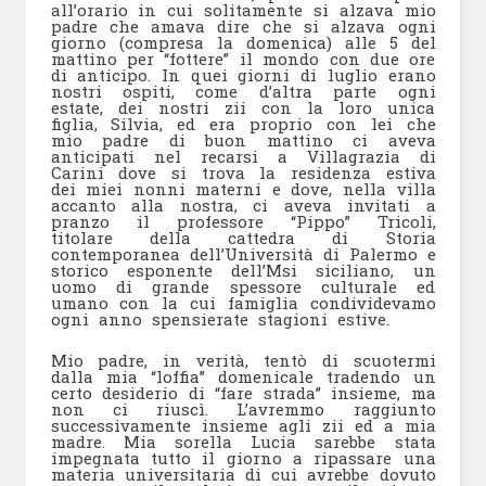
all’orario in cui solitamente si alzava mio
padre che amava dire che si alzava ogni
giorno (compresa la domenica) alle 5 del
mattino per “fottere” il mondo con due ore
di anticipo. In quei giorni di luglio erano
nostri ospiti, come d’altra parte ogni
estate, dei nostri zii con la loro unica
figlia, Silvia, ed era proprio con lei che
mio padre di buon mattino ci aveva
anticipati nel recarsi a Villagrazia di
Carini dove si trova la residenza estiva
dei miei nonni materni e dove, nella villa
accanto alla nostra, ci aveva invitati a
pranzo il professore “Pippo” Tricoli,
titolare della cattedra di Storia
contemporanea dell’Università di Palermo e
storico esponente dell’Msi siciliano, un
uomo di grande spessore culturale ed
umano con la cui famiglia condividevamo
ogni anno spensierate stagioni estive.
Mio padre, in verità, tentò di scuotermi
dalla mia “loffia” domenicale tradendo un
certo desiderio di “fare strada” insieme, ma
non ci riuscì. L’avremmo raggiunto
successivamente insieme agli zii ed a mia
madre. Mia sorella Lucia sarebbe stata
impegnata tutto il giorno a ripassare una
materia universitaria di cui avrebbe dovuto