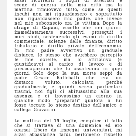
scene di guerra nella mia città ma la
mattina rimuovevo tutto, come se questi
incubi non mi riguardassero e soprattutto
non riguardassero mio padre, che invece
nel mio subconscio era la vittima. Dopo la
strage di Capaci
, eccetto che nei giorni
immediatamente successivi, proseguii i
miei studi, sostenendo gli esami di diritto
commerciale, scienze delle finanze, diritto
tributario e diritto privato dell’economia.
In mio padre avvertivo un graduale
distacco, lo stesso che avrebbero percepito
le mie sorelle, ma lo attribuivo (e
giustificavo) al carico di lavoro e di
preoccupazioni che lo assalivano in quei
giorni. Solo dopo la sua morte seppi da
padre Cesare Rattoballi che era un
distacco voluto, calcolato, perché
gradualmente, e quindi senza particolari
traumi, noi figli ci abituassimo alla sua
assenza e ci trovassimo un giorno in
qualche modo “preparati” qualora a lui
fosse toccato lo stesso destino dell’amico e
collega Giovanni.
La mattina del
19 luglio
, complice il fatto
che si trattava di una domenica ed ero
oramai libero da impegni universitari, mi
alzai abbastanza tardi, perlomeno rispetto