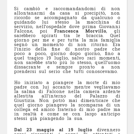
Si cambiò e raccomandandomi di non
allontanarmi da casa si precipitò, non
ricordo se accompagnato da qualcuno o
guidando lui stesso la macchina di
servizio, nell’ospedale dove prima Giovanni
Falcone, poi
Francesca Morvillo
, gli
sarebbero spirati tra le braccia. Quel
giorno per me e per tutta la mia famiglia
segnò un momento di non ritorno. Era
l’inizio della fine di nostro padre che
poco a poco, giorno dopo giorno, fino a
quel tragico 19 luglio, salvo rari momenti,
non sarebbe stato più lo stesso, quell’uomo
dissacrante e sempre pronto a non
prendersi sul serio che tutti conoscevamo.
Ho iniziato a piangere la morte di mio
padre con lui accanto mentre vegliavamo
la salma di Falcone nella camera ardente
allestita all’interno del Palazzo di
Giustizia. Non potrò mai dimenticare che
quel giorno piangevo la scomparsa di un
collega ed amico fraterno di mio padre ma
in realtà è come se con largo anticipo
stessi già piangendo la sua.
Dal 23 maggio al 19 luglio
divennero
assai ricorrenti i sogni di attentati e