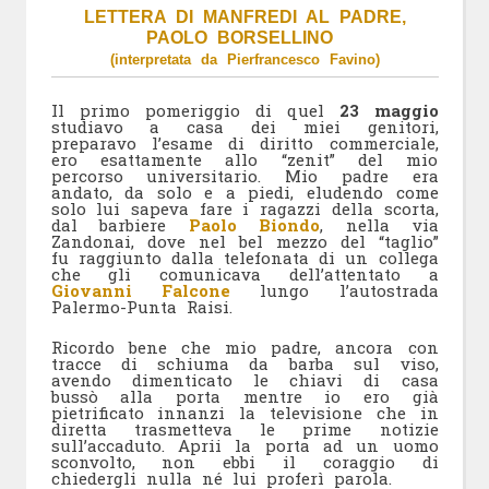
LETTERA DI MANFREDI AL PADRE,
PAOLO BORSELLINO
(interpretata da Pierfrancesco Favino)
Il primo pomeriggio di quel
23 maggio
studiavo a casa dei miei genitori,
preparavo l’esame di diritto commerciale,
ero esattamente allo “zenit” del mio
percorso universitario. Mio padre era
andato, da solo e a piedi, eludendo come
solo lui sapeva fare i ragazzi della scorta,
dal barbiere
Paolo Biondo
, nella via
Zandonai, dove nel bel mezzo del “taglio”
fu raggiunto dalla telefonata di un collega
che gli comunicava dell’attentato a
Giovanni Falcone
lungo l’autostrada
Palermo-Punta Raisi.
Ricordo bene che mio padre, ancora con
tracce di schiuma da barba sul viso,
avendo dimenticato le chiavi di casa
bussò alla porta mentre io ero già
pietrificato innanzi la televisione che in
diretta trasmetteva le prime notizie
sull’accaduto. Aprii la porta ad un uomo
sconvolto, non ebbi il coraggio di
chiedergli nulla né lui proferì parola.