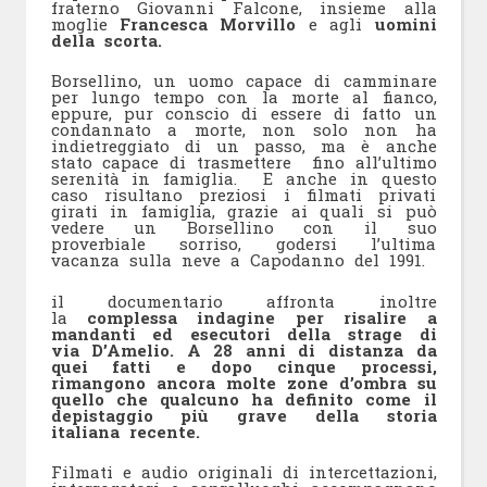
fraterno Giovanni Falcone, insieme alla
moglie
Francesca Morvillo
e agli
uomini
della scorta.
Borsellino, un uomo capace di camminare
per lungo tempo con la morte al fianco,
eppure, pur conscio di essere di fatto un
condannato a morte, non solo non ha
indietreggiato di un passo, ma è anche
stato capace di trasmettere fino all’ultimo
serenità in famiglia. E anche in questo
caso risultano preziosi i filmati privati
girati in famiglia, grazie ai quali si può
vedere un Borsellino con il suo
proverbiale sorriso, godersi l’ultima
vacanza sulla neve a Capodanno del 1991.
il documentario affronta inoltre
la
complessa indagine per risalire a
mandanti ed esecutori della strage di
via D’Amelio. A 28 anni di distanza da
quei fatti e dopo cinque processi,
rimangono ancora molte zone d’ombra su
quello che qualcuno ha definito come il
depistaggio più grave della storia
italiana recente.
Filmati e audio originali di intercettazioni,