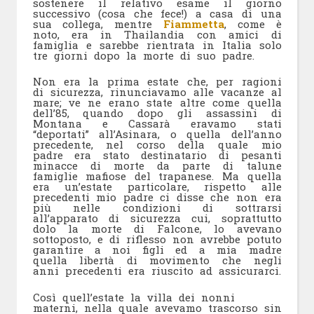
sostenere il relativo esame il giorno
successivo (cosa che fece!) a casa di una
sua collega, mentre
Fiammetta
, come è
noto, era in Thailandia con amici di
famiglia e sarebbe rientrata in Italia solo
tre giorni dopo la morte di suo padre.
Non era la prima estate che, per ragioni
di sicurezza, rinunciavamo alle vacanze al
mare; ve ne erano state altre come quella
dell’85, quando dopo gli assassini di
Montana e Cassarà eravamo stati
“deportati” all’Asinara, o quella dell’anno
precedente, nel corso della quale mio
padre era stato destinatario di pesanti
minacce di morte da parte di talune
famiglie mafiose del trapanese. Ma quella
era un’estate particolare, rispetto alle
precedenti mio padre ci disse che non era
più nelle condizioni di sottrarsi
all’apparato di sicurezza cui, soprattutto
dolo la morte di Falcone, lo avevano
sottoposto, e di riflesso non avrebbe potuto
garantire a noi figli ed a mia madre
quella libertà di movimento che negli
anni precedenti era riuscito ad assicurarci.
Così quell’estate la villa dei nonni
materni, nella quale avevamo trascorso sin