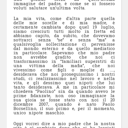
immagine del padre, è come se si fossero
voluti salutare un’ultima volta.
La mia vita, come d’altra parte quella
delle mie sorelle e di mia madre, è
certamente cambiata dopo quel 19 luglio,
siamo cresciuti tutti molto in fretta ed
abbiamo capito, da subito, che dovevamo
sottrarci senza “se” e senza “ma” a
qualsivoglia sollecitazione ci pervenisse
dal mondo esterno e da quello mediatico
in particolare. Sapevamo che mio padre
non avrebbe gradito che noi ci
trasformassimo in “familiari superstiti di
una vittima della mafia”, che noi
vivessimo come figli o moglie di …..,
desiderava che noi proseguissimo i nostri
studi, ci realizzassimo nel lavoro e nella
vita, e gli dessimo quei nipoti che lui
tanto desiderava. A me in particolare mi
chiedeva “Paolino” sin da quando avevo le
prime fidanzate, non oso immaginare la
sua gioia se fosse stato con noi il 20
dicembre 2007, quando è nato Paolo
Borsellino, il suo primo e, per il momento,
unico nipote maschio.
Oggi vorrei dire a mio padre che la nostra
vita è sì cambiata dopo che ci ha lasciati