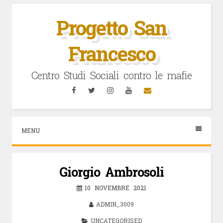
Vai
al
Progetto San
contenuto
Francesco
Centro Studi Sociali contro le mafie
Facebook
Twitter
Instagram
YouTube
Email
MENU
Giorgio Ambrosoli
10 NOVEMBRE 2021
ADMIN_3009
UNCATEGORISED