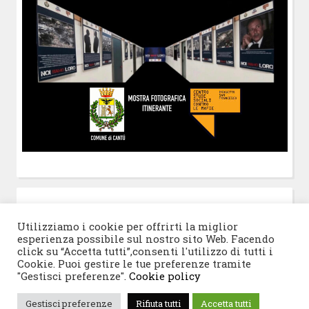
POST-IT
di Claudio Ramaccini
Utilizziamo i cookie per offrirti la miglior
esperienza possibile sul nostro sito Web. Facendo
click su “Accetta tutti”,consenti l'utilizzo di tutti i
Cookie. Puoi gestire le tue preferenze tramite
"Gestisci preferenze".
Cookie policy
© 2026 Progetto San Francesco
|
Tema WordPress:
Gestisci preferenze
Rifiuta tutti
Accetta tutti
Blogghiamo
di CrestaProject.