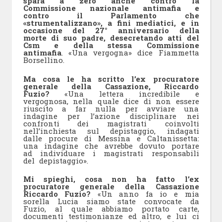
spara a zero anche contro la
Commissione nazionale antimafia e
contro il Parlamento che
«strumentalizzano», a fini mediatici, e in
occasione del 27° anniversario della
morte di suo padre, desecretando atti del
Csm e della stessa Commissione
antimafia
. «Una vergogna» dice Fiammetta
Borsellino.
Ma cosa le ha scritto l’ex procuratore
generale della Cassazione, Riccardo
Fuzio?
«Una lettera incredibile e
vergognosa, nella quale dice di non essere
riuscito a far nulla per avviare una
indagine per l’azione disciplinare nei
confronti dei magistrati coinvolti
nell’inchiesta sul depistaggio, indagati
dalle procure di Messina e Caltanissetta:
una indagine che avrebbe dovuto portare
ad individuare i magistrati responsabili
del depistaggio».
Mi spieghi, cosa non ha fatto l’ex
procuratore generale della Cassazione
Riccardo Fuzio?
«Un anno fa io e mia
sorella Lucia siamo state convocate da
Fuzio, al quale abbiamo portato carte,
documenti testimonianze ed altro, e lui ci