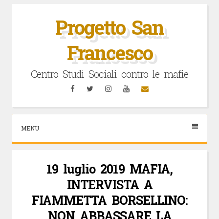
Vai
al
Progetto San
contenuto
Francesco
Centro Studi Sociali contro le mafie
Facebook
Twitter
Instagram
YouTube
Email
MENU
19 luglio 2019 MAFIA,
INTERVISTA A
FIAMMETTA BORSELLINO:
NON ABBASSARE LA