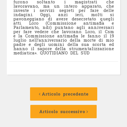
furono soltanto i magistrati che
lavoravano, ma un intero apparato, che
investe i servizi segreti per fare delle
indagini. Oggi, anzi ieri, molti si
pavoneggiano di avere desecretato quegli
atti. Loro (Commissione antimafia e
Parlamento, ndr) puntano agli anniversari
per fare vedere che lavorano. Loro, il Csm
e la Commissione antimafia le fanno il 19
luglio nell’anniversario della morte di mio
padre e degli uomini della sua scorta ed
hanno il sapore della strumentalizzazione
mediatica». QUOTIDIANO DEL SUD
Navigazione
Articolo
precedente:
Articolo precedente
articolo
Articolo
successivo:
Articolo successivo