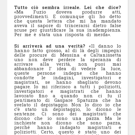
Tutto ciò sembra irreale. Lei che dice?
«Ma Fuzio doveva produrre atti,
provvedimenti. E comunque gli ho detto
che questa lettera che mi ha mandato
aveva il sapore di trincerarsi dietro false
scuse per giustificare la sua inadempienza.
Per me è stata una risposta di merda».
Si arriverà ad una verità?
«Il danno lo
hanno fatto grosso, al di là degli impegni
delle procure di Messina e Caltanissetta
uno non deve perdere la speranza di
arrivare alla verità, non puoi mai
abbandonare l’ idea di vedere la luce,
queste persone indegne che hanno
condotte le indagini, investigatori e
magistrati, se hanno sbagliato devono
pagare. Io mi riferisco a tutti i poliziotti,
investigatori e magistrati che hanno
lavorato fino a quando non ci fu il
pentimento di Gaspare Spatuzza che ha
svelato il depistaggio. Non lo dico io che
c’è stato un depistaggio, lo dicono le
sentenze. Ci sono dei magistrati che
dicono che io sono una pazza. Ma le
inchieste non dicono che sono pazza,
perché hanno indagato magistrati e
poliziotti. Certo, questo è stato uno dei