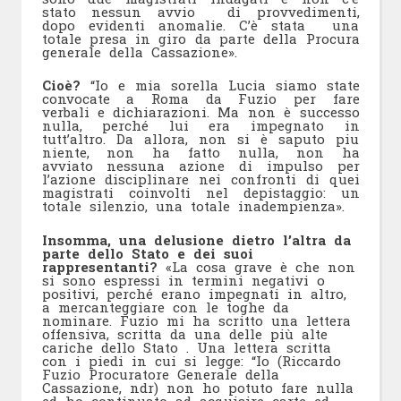
stato nessun avvio di provvedimenti,
dopo evidenti anomalie. C’è stata una
totale presa in giro da parte della Procura
generale della Cassazione».
Cioè?
“Io e mia sorella Lucia siamo state
convocate a Roma da Fuzio per fare
verbali e dichiarazioni. Ma non è successo
nulla, perché lui era impegnato in
tutt’altro. Da allora, non si è saputo piu
niente, non ha fatto nulla, non ha
avviato nessuna azione di impulso per
l’azione disciplinare nei confronti di quei
magistrati coinvolti nel depistaggio: un
totale silenzio, una totale inadempienza».
Insomma, una delusione dietro l’altra da
parte dello Stato e dei suoi
rappresentanti?
«La cosa grave è che non
si sono espressi in termini negativi o
positivi, perché erano impegnati in altro,
a mercanteggiare con le toghe da
nominare. Fuzio mi ha scritto una lettera
offensiva, scritta da una delle più alte
cariche dello Stato . Una lettera scritta
con i piedi in cui si legge: “Io (Riccardo
Fuzio Procuratore Generale della
Cassazione, ndr) non ho potuto fare nulla
ed ho continuato ad acquisire carte ed