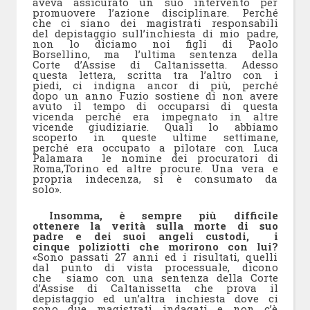
aveva assicurato un suo intervento per
promuovere l’azione disciplinare. Perché
che ci siano dei magistrati responsabili
del depistaggio sull’inchiesta di mio padre,
non lo diciamo noi figli di Paolo
Borsellino, ma l’ultima sentenza della
Corte d’Assise di Caltanissetta. Adesso
questa lettera, scritta tra l’altro con i
piedi, ci indigna ancor di più, perché
dopo un anno Fuzio sostiene di non avere
avuto il tempo di occuparsi di questa
vicenda perché era impegnato in altre
vicende giudiziarie. Quali lo abbiamo
scoperto in queste ultime settimane,
perché era occupato a pilotare con Luca
Palamara le nomine dei procuratori di
Roma,Torino ed altre procure. Una vera e
propria indecenza, si è consumato da
solo».
Insomma, è sempre più difficile
ottenere la verità sulla morte di suo
padre e dei suoi angeli custodi, i
cinque poliziotti che morirono con lui?
«Sono passati 27 anni ed i risultati, quelli
dal punto di vista processuale, dicono
che siamo con una sentenza della Corte
d’Assise di Caltanissetta che prova il
depistaggio ed un’altra inchiesta dove ci
sono due magistrati indagati e non c’è