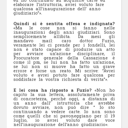
elaborare l’istruttoria, avrei voluto fare
qualcosa all’inaugurazione dell’ anno
giudiziario”».
Quindi si è sentita offesa e indignata?
«Ma le cose non si fanno nelle
inaugurazioni degli anni giudiziari. Sono
semplicemente allibita. Da mesi gli
mandavo mail: caro dottor Fuzio,
veramente lei ci prende per i fondelli, lei
non è stato capace di produrre un atto
per avviare un’azione disciplinare, il
Procuratore generale della Cassazione è
come il pm, se lui non ha fatto un’azione,
se lui non si muove ha fatto un grave
errore e forse un reato. Mi scrive: “Avrei
voluto e avrei potuto fare qualcosa per
soddisfare la vostra richiesta di verita”».
E lei cosa ha risposto a Fuzio?
«Non ho
capito la sua lettera, assolutamente priva
di concretezza, perché oggi, a distanza di
un anno dall’ istruttoria che avrebbe
dovuto avviare, non può dire “ Io sto
continuando a vedere carte. Io non sono
come quelli che si pavoneggiano per il 19
luglio, io avrei voluto dare voce
nell’inaugurazione dell‘anno giudiziario».