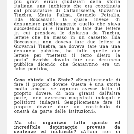
più gravi errori giudiziari della storia
italiana, una inchiesta che era coordinata
dal procuratore di Caltanissetta, Giovanni
Tinebra, Maria Palma, Carmelo Petralia,
Ilda Boccassini, la quale invece di
denunciare pubblicamente quello che stava
succedendo si è limitata a fare due lettere
in cui prendeva le distanza da Tinebra,
lettere che ha messo in un cassetto. Ilda
Boccassini non doveva fare due lettere a
Giovanni Tinebra, ma doveva fare una una
denuncia pubblica, ha fatto quelle due
lettere per “mettersi il ferro dietro la
porta”. Avrebbe dovuto fare una denuncia
pubblica dicendo che Scarantino era un
falso pentito»,
Cosa chiede allo Stato?
«Semplicemente di
fare il proprio dovere. Questa è una storia
molta amara, se ognuno avesse fatto il
proprio dovere, di non girarsi dall’altra
parte, non avremmo magistrati indagati e
poliziotti indagati. Semplicemente fare il
proprio dovere dare un contributo di
onestà da parte delle istituzioni».
Ma chi organizzò tutto questo ed
incredibile depistaggio provato da
sentenze ed inchieste?
«Allora non ci