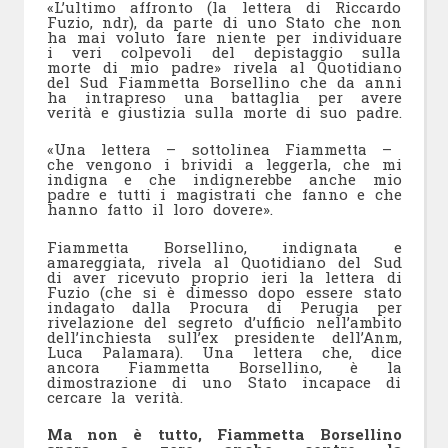
«L’ultimo affronto (la lettera di Riccardo
Fuzio, ndr), da parte di uno Stato che non
ha mai voluto fare niente per individuare
i veri colpevoli del depistaggio sulla
morte di mio padre» rivela al Quotidiano
del Sud Fiammetta Borsellino che da anni
ha intrapreso una battaglia per avere
verità e giustizia sulla morte di suo padre.
«Una lettera – sottolinea Fiammetta –
che vengono i brividi a leggerla, che mi
indigna e che indignerebbe anche mio
padre e tutti i magistrati che fanno e che
hanno fatto il loro dovere».
Fiammetta Borsellino, indignata e
amareggiata, rivela al Quotidiano del Sud
di aver ricevuto proprio ieri la lettera di
Fuzio (che si è dimesso dopo essere stato
indagato dalla Procura di Perugia per
rivelazione del segreto d’ufficio nell’ambito
dell’inchiesta sull’ex presidente dell’Anm,
Luca Palamara). Una lettera che, dice
ancora Fiammetta Borsellino, è la
dimostrazione di uno Stato incapace di
cercare la verità.
Ma non è tutto, Fiammetta Borsellino