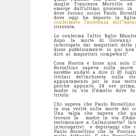
moglie Francesca Morvillo ed 
emerge dall’ultimo processo in
dove furono uccisi Paolo Borsel
dove oggi ha deposto la figlia
confermato l’esistenza dell'”agen
ritrovata.
Lo conferma l’altro figlio Manfre
dopo la morte di Giovanni F
interrogato dai magistrati della
disse pubblicamente: io qui non
dirò ai magistrati competenti”.
Cosa Nostra e forse non solo C
Borsellino sapeva sulla mort
sarebbe andato a dire il 20 lugli
titolari del’inchiesta sulla 
appuntamento per la sua test
perché appunto, 24 ore prima, 
madre in via D’Amelio dove fu 
tritolo.
Chi sapeva che Paolo Borsellino
la sua verità sulla morte del c
Una talpa che sapeva che que
trovare la madre in via d’Ame
testimoniare a Caltanissetta? Int
interrogativi e depistaggi che r
Paolo Borsellino che la Procura
molte difficoltà. E che Borselli