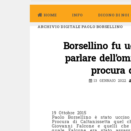
HOME
INFO
DICONO DI NOI
ARCHIVIO DIGITALE PAOLO BORSELLINO
Borsellino fu u
parlare dell’o
procura d
13 GENNAIO 2022
19 Ottobre 2015
Paolo Borsellino è stato uccis
Procura di Caltanissetta quel c
Giovanni Falcone e quelli che
quale Falcone era stato assas