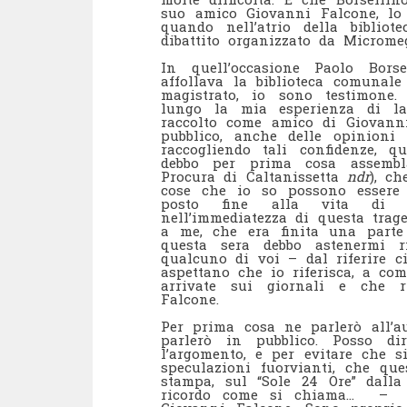
suo amico Giovanni Falcone, lo
quando nell’atrio della bibli
dibattito organizzato da Microme
In quell’occasione Paolo Bors
affollava la biblioteca comunale
magistrato, io sono testimone
lungo la mia esperienza di la
raccolto come amico di Giovanni
pubblico, anche delle opinioni
raccogliendo tali confidenze, 
debbo per prima cosa assemblarl
Procura di Caltanissetta
ndr
), c
cose che io so possono essere u
posto fine alla vita di G
nell’immediatezza di questa trag
a me, che era finita una parte 
questa sera debbo astenermi r
qualcuno di voi – dal riferire c
aspettano che io riferisca, a co
arrivate sui giornali e che r
Falcone.
Per prima cosa ne parlerò all’au
parlerò in pubblico. Posso di
l’argomento, e per evitare che 
speculazioni fuorvianti, che que
stampa, sul “Sole 24 Ore” dal
ricordo come si chiama… – Lil