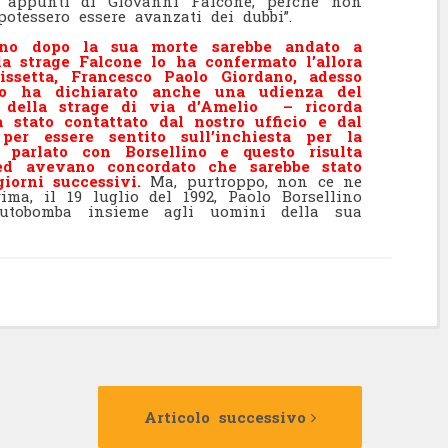
o appunti di Giovanni Falcone, perché non
otessero essere avanzati dei dubbi”.
rno dopo la sua morte sarebbe andato a
la strage Falcone lo ha confermato l’allora
issetta, Francesco Paolo Giordano, adesso
lo ha dichiarato anche una udienza del
a della strage di via d’Amelio – ricorda
 stato contattato dal nostro ufficio e dal
per essere sentito sull’inchiesta per la
 parlato con Borsellino e questo risulta
 ed avevano concordato che sarebbe stato
iorni successivi.
Ma, purtroppo, non ce ne
ma, il 19 luglio del 1992, Paolo Borsellino
l’autobomba insieme agli uomini della sua
Articolo
Articolo
precedente:
successivo:
Articolo successivo