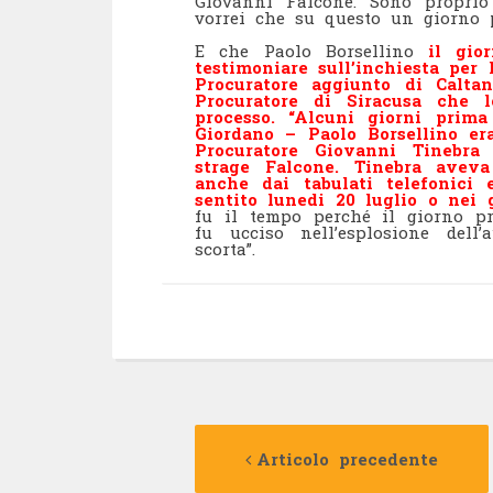
Giovanni Falcone. Sono propri
vorrei che su questo un giorno p
E che Paolo Borsellino
il gio
testimoniare sull’inchiesta per 
Procuratore aggiunto di Caltan
Procuratore di Siracusa che 
processo. “Alcuni giorni prim
Giordano – Paolo Borsellino era
Procuratore Giovanni Tinebra 
strage Falcone. Tinebra aveva
anche dai tabulati telefonici
sentito lunedi 20 luglio o nei g
fu il tempo perché il giorno pri
fu ucciso nell’esplosione del
scorta”.
Navigazione
Articolo precedente
articolo