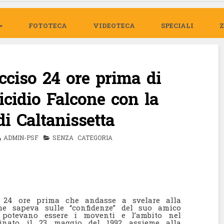
FOTOTECA
VIDEOTECA
SPECIALI
cciso 24 ore prima di
micidio Falcone con la
i Caltanissetta
ADMIN-PSF
SENZA CATEGORIA
o 24 ore prima che andasse a svelare alla
he sapeva sulle “confidenze” del suo amico
 potevano essere i moventi e l’ambito nel
sinato il 23 maggio del 1992 assieme alla