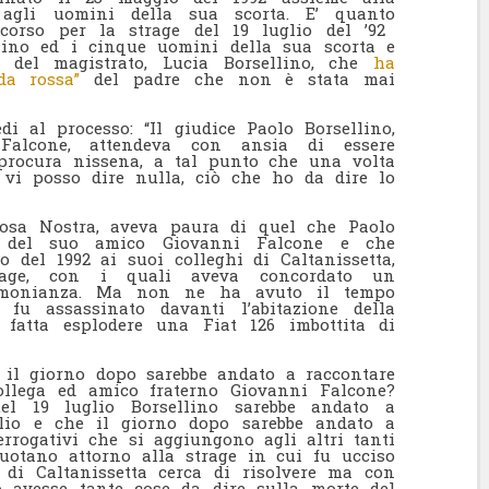
agli uomini della sua scorta. E’ quanto
 corso per la strage del 19 luglio del ’92
lino ed i cinque uomini della sua scorta e
 del magistrato, Lucia Borsellino, che
ha
da rossa”
del padre che non è stata mai
di al processo: “Il giudice Paolo Borsellino,
alcone, attendeva con ansia di essere
 procura nissena, a tal punto che una volta
 vi posso dire nulla, ciò che ho da dire lo
osa Nostra, aveva paura di quel che Paolo
e del suo amico Giovanni Falcone e che
o del 1992 ai suoi colleghi di Caltanissetta,
strage, con i quali aveva concordato un
imonianza. Ma non ne ha avuto il tempo
fu assassinato davanti l’abitazione della
fatta esplodere una Fiat 126 imbottita di
 il giorno dopo sarebbe andato a raccontare
ollega ed amico fraterno Giovanni Falcone?
l 19 luglio Borsellino sarebbe andato a
lio e che il giorno dopo sarebbe andato a
errogativi che si aggiungono agli altri tanti
uotano attorno alla strage in cui fu ucciso
 di Caltanissetta cerca di risolvere ma con
no avesse tante cose da dire sulla morte del