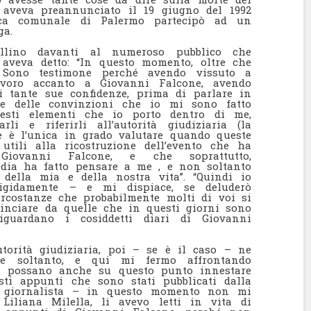
 aveva preannunciato il 19 giugno del 1992
oteca comunale di Palermo partecipò ad un
ga.
ellino davanti al numeroso pubblico che
 aveva detto: “In questo momento, oltre che
. Sono testimone perché avendo vissuto a
voro accanto a Giovanni Falcone, avendo
 tante sue confidenze, prima di parlare in
 e delle convinzioni che io mi sono fatto
questi elementi che io porto dentro di me,
i e riferirli all’autorità giudiziaria (la
he è l’unica in grado valutare quando queste
tili alla ricostruzione dell’evento che ha
iovanni Falcone, e che soprattutto,
edia ha fatto pensare a me , e non soltanto
della mia e della nostra vita”. “Quindi io
igidamente – e mi dispiace, se deluderò
ircostanze che probabilmente molti di voi si
minciare da quelle che in questi giorni sono
iguardano i cosiddetti diari di Giovanni
torità giudiziaria, poi – se è il caso – ne
re soltanto, e qui mi fermo affrontando
si possano anche su questo punto innestare
sti appunti che sono stati pubblicati dalla
la giornalista – in questo momento non mi
iana Milella, li avevo letti in vita di