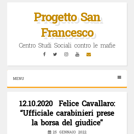
Vai
al
Progetto San
contenuto
Francesco
Centro Studi Sociali contro le mafie
Facebook
Twitter
Instagram
YouTube
Email
MENU
12.10.2020 Felice Cavallaro:
“Ufficiale carabinieri prese
la borsa del giudice”
25 GENNAIO 2022