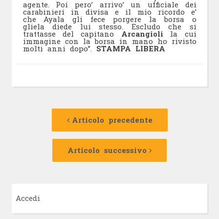
agente. Poi pero’ arrivo’ un ufficiale dei
carabinieri in divisa e il mio ricordo e’
che Ayala gli fece porgere la borsa o
gliela diede lui stesso. Escludo che si
trattasse del capitano
Arcangioli
la cui
immagine con la borsa in mano ho rivisto
molti anni dopo”.
STAMPA LIBERA
Navigazione
Articolo
precedente:
Articolo precedente
articolo
Articolo
successivo:
Articolo successivo
Accedi