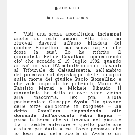
ADMIN-PSF
SENZA CATEGORIA
”
“Vidi una scena apocalittica. Inciampai
anche su resti umani. Alla fine mi
ritrovai davanti all’auto blindata del
giudice Borsellino ma senza sapere che
fosse la sua”. Lo ha riferito il
giornalista
Felice Cavallaro
, ripercorrendo
cio’ che accadde il 19 luglio 1992, quando
arrivo’ in via D’Amelio.Deponendo davanti
al Tribunale di
Caltanissetta
, nell’ambito
del processo sul depistaggio delle indagini
sulla morte del giudice Paolo
Borsellino
e
che vede imputati tre poliziotti, Mario Bo,
Fabrizio Mattei e Michele Ribaudo. Il
giornalista ha detto di aver visto vicino
alla macchina, l’ex pm, allora
parlamentare, Giuseppe
Ayala
. “Un giovane
delle forze dell’ordine in borghese –
ha
detto Cavallaro rispondendo alle
domande dell’avvocato Fabio Repici
–
prese la borsa che si trovava nel pianale
tra il sedile anteriore e quello posteriore
e stava per darla a me. Forse pensava che
io fossi uno della scorta di Ayala o un