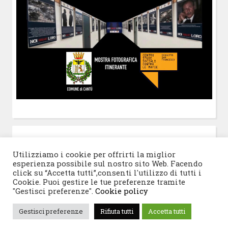
POST-IT
di Claudio Ramaccini
Utilizziamo i cookie per offrirti la miglior
esperienza possibile sul nostro sito Web. Facendo
click su “Accetta tutti”,consenti l'utilizzo di tutti i
Cookie. Puoi gestire le tue preferenze tramite
"Gestisci preferenze".
Cookie policy
© 2026 Progetto San Francesco
|
Tema WordPress:
Gestisci preferenze
Rifiuta tutti
Accetta tutti
Blogghiamo
di CrestaProject.