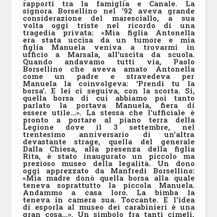
rapporti tra la famiglia e Canale. La
signora Borsellino nel ‘92 aveva grande
considerazione del maresciallo, a sua
volta oggi triste nel ricordo di una
tragedia privata: «Mia figlia Antonella
era stata uccisa da un tumore e mia
figlia Manuela veniva a trovarmi in
ufficio a Marsala, all’uscita da scuola.
Quando andavamo tutti via, Paolo
Borsellino che aveva amato Antonella
come un padre e stravedeva per
Manuela la coinvolgeva: ‘Prendi tu la
borsa’. E lei ci seguiva, con la scorta. Si,
quella borsa di cui abbiamo poi tanto
parlato la portava Manuela, fiera di
essere utile…». La stessa che l’ufficiale è
pronto a portare al piano terra della
Legione dove il 3 settembre, nel
trentesimo anniversario di un’altra
devastante strage, quella del generale
Dalla Chiesa, alla presenza della figlia
Rita, è stato inaugurato un piccolo ma
prezioso museo della legalità. Un dono
oggi apprezzato da Manfredi Borsellino:
«Mia madre donò quella borsa alla quale
teneva soprattutto la piccola Manuela.
Andammo a casa loro. La bimba la
teneva in camera sua. Toccante. E l’idea
di esporla al museo dei carabinieri è una
gran cosa…». Un simbolo fra tanti cimeli,