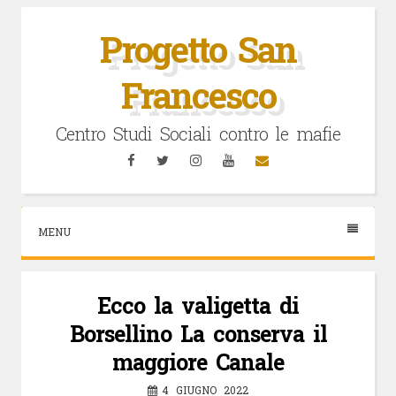
Vai
al
Progetto San
contenuto
Francesco
Centro Studi Sociali contro le mafie
Facebook
Twitter
Instagram
YouTube
Email
MENU
Ecco la valigetta di
Borsellino La conserva il
maggiore Canale
4 GIUGNO 2022