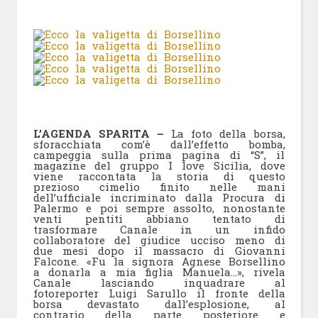
L’AGENDA SPARITA –
La foto della borsa,
sforacchiata com’è dall’effetto bomba,
campeggia sulla prima pagina di “S”, il
magazine del gruppo I love Sicilia, dove
viene raccontata la storia di questo
prezioso cimelio finito nelle mani
dell’ufficiale incriminato dalla Procura di
Palermo e poi sempre assolto, nonostante
venti pentiti abbiano tentato di
trasformare Canale in un infido
collaboratore del giudice ucciso meno di
due mesi dopo il massacro di Giovanni
Falcone. «Fu la signora Agnese Borsellino
a donarla a mia figlia Manuela…», rivela
Canale lasciando inquadrare al
fotoreporter Luigi Sarullo il fronte della
borsa devastato dall’esplosione, al
contrario della parte posteriore e