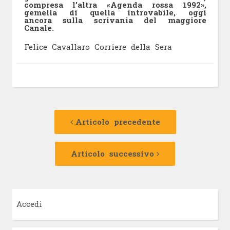
compresa l’altra «Agenda rossa 1992»,
gemella di quella introvabile, oggi
ancora sulla scrivania del maggiore
Canale.
Felice Cavallaro Corriere della Sera
Navigazione
Articolo
precedente:
Articolo precedente
articolo
Articolo
successivo:
Articolo successivo
Accedi