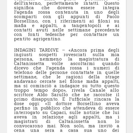
dell’interno, perfettamente intatti. Questo
significa che doveva essere integra
l’agenda rossa contenuta in uno degli
scomparti con gli appunti di Paolo
Borsellino, con i riferimenti ai filoni su
mafia e appalti, a tangentopoli e ai
contatti avuti nelle settimane precedente
con fonti tedesche per contattare un
pentito agrigentino.
INDAGINI TARDIVE – «Ancora prima degli
ingiusti sospetti rovesciati sulla mia
persona, nemmeno la magistratura di
Caltanissetta volle ascoltarmi quando
dicevo che l’agenda rossa i numeri di
telefono delle persone contattate in quelle
settimane, che le ragioni della strage
andavano cercate nel filone mafia appalti,
ma si cominciò a indagare su tutto questo
troppo tempo dopo», rivela Canale allo
scrittore Aldo Sarullo che ne raccolse il
primo disappunto. E l’ufficiale rincara la
dose oggi: «Il dottore Borsellino aveva
perfino in pubblico che attendeva di essere
interrogato su Capaci, sulle notizie che lui
aveva in relazione agli appalti, ma i
magistrati di Caltanissetta non lo
convocarono mai. Non solo, ma invitò a
cena una sera a casa sua uno dei