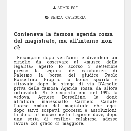
ADMIN-PSF
SENZA CATEGORIA
Conteneva la famosa agenda rossa
del magistrato, ma all’interno non
c’è
Ricompare dopo vent’anni e diventerà un
cimelio da osservare al «museo della
legalità» aperto lo scorso 3 settembre
presso la Legione dei carabinieri di
Palermo la borsa del giudice Paolo
Borsellino. Proprio la borsa sparita e
ritrovata dopo la strage di via D’Amelio
priva della famosa Agenda rossa, da allora
introvabile. Si è scoperto che nel 1992 la
vedova, Agnese Borsellino, la donò
all’allora maresciallo Carmelo Canale,
l’uomo ombra del magistrato che oggi,
dopo tanti sospetti, processi e assoluzioni,
la dona al museo nella Legione dove, dopo
una sorta di «esilio» calabrese, adesso
lavora col grado di maggiore.