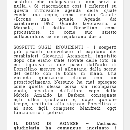
sostituti che indagavano e non servì a
nulla…». Si riaccendono così i riflettori su
questa introvabile agenda della quale
esiste una copia, come mostra Canale:
«Eccone una uguale. ‘Agenda dei
carabinieri 1992’. Quando lavoravamo a
Marsala, il dottor Brosellino come
procuratore, io come suo stretto
collaboratore, ce ne regalarono due…».
SOSPETTI SUGLI INQUIRENTI – I sospetti
più pesanti coinvolsero il capitano dei
carabinieri Giovanni Arcangioli, inquisito
dopo che erano state trovate delle foto in
cui figurava a due passi dall’auto di
Borsellino mentre si allontana dalla scena
del delitto con la borsa in mano. Una
vicenda giudiziaria chiusa con un
proscioglimento. Nessuno ha mai spiegato
come quella stessa borsa sia ricomparsa
vuota, repertata dall’allora capo della
Mobile Arnaldo La Barbera, consegnata
agli uffici giudiziari e, dopo qualche
tempo, restituita alla signora Borsellino e
ai suoi figli, compreso Manfredi, oggi
funzionario i polizia.
IL DONO DI AGNESE
–
L’odissea
giudiziaria ha comunque incrinato i