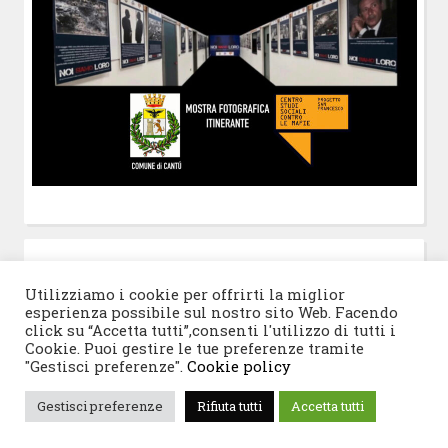
POST-IT
di Claudio Ramaccini
Utilizziamo i cookie per offrirti la miglior
esperienza possibile sul nostro sito Web. Facendo
click su “Accetta tutti”,consenti l'utilizzo di tutti i
Cookie. Puoi gestire le tue preferenze tramite
"Gestisci preferenze".
Cookie policy
© 2026 Progetto San Francesco
|
Tema WordPress:
Gestisci preferenze
Rifiuta tutti
Accetta tutti
Blogghiamo
di CrestaProject.