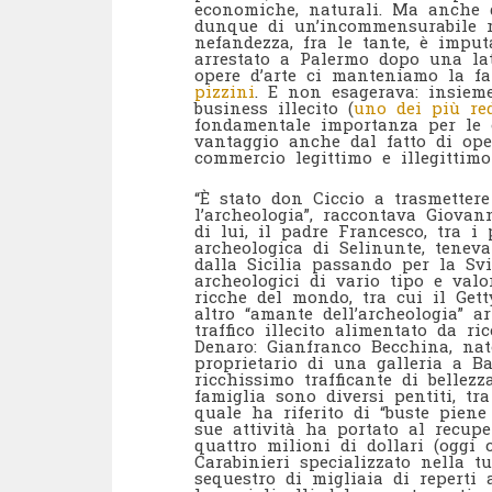
economiche, naturali. Ma anche d
dunque di un’incommensurabile r
nefandezza, fra le tante, è impu
arrestato a Palermo dopo una lati
opere d’arte ci manteniamo la fa
pizzini
. E non esagerava: insieme
business illecito (
uno dei più red
fondamentale importanza per le 
vantaggio anche dal fatto di ope
commercio legittimo e illegittimo 
“È stato don Ciccio a trasmettere
l’archeologia”, raccontava Giova
di lui, il padre Francesco, tra i
archeologica di Selinunte, tene
dalla Sicilia passando per la Svi
archeologici di vario tipo e valo
ricche del mondo, tra cui il Get
altro “amante dell’archeologia” a
traffico illecito alimentato da ri
Denaro: Gianfranco Becchina, na
proprietario di una galleria a Ba
ricchissimo trafficante di bellez
famiglia sono diversi pentiti, tr
quale ha riferito di “buste piene 
sue attività ha portato al recup
quattro milioni di dollari (oggi
Carabinieri specializzato nella t
sequestro di migliaia di reperti