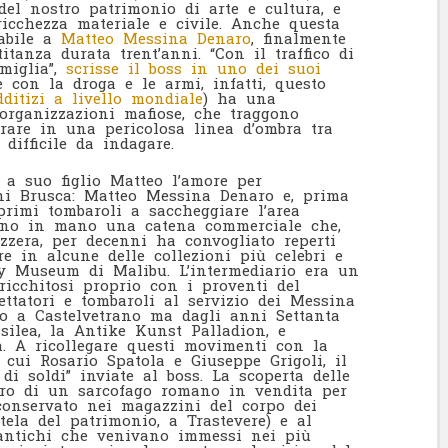
el nostro patrimonio di arte e cultura, e
icchezza materiale e civile. Anche questa
tabile a
Matteo Messina Denaro
, finalmente
tanza durata trent’anni. “Con il traffico di
miglia”,
scrisse il boss in uno dei suoi
 con la droga e le armi, infatti, questo
ditizi a livello mondiale
) ha una
organizzazioni mafiose, che traggono
rare in una pericolosa linea d’ombra tra
difficile da indagare.
 a suo figlio Matteo l’amore per
nni Brusca: Matteo Messina Denaro e, prima
 primi tombaroli a saccheggiare l’area
vano in mano una catena commerciale che,
zzera, per decenni ha convogliato reperti
re in alcune delle collezioni più celebri e
ty Museum di Malibu. L’intermediario era un
rricchitosi proprio con i proventi del
cettatori e tombaroli al servizio dei Messina
to a Castelvetrano ma dagli anni Settanta
silea, la Antike Kunst Palladion, e
za. A ricollegare questi movimenti con la
a cui Rosario Spatola e Giuseppe Grigoli, il
di soldi” inviate al boss. La scoperta delle
ero di un sarcofago romano in vendita per
 conservato nei magazzini del corpo dei
utela del patrimonio, a Trastevere) e al
 antichi che venivano immessi nei più