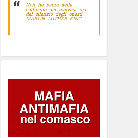
Non ho paura della
cattiveria dei malvagi ma
del silenzio degli onesti.
MARTIN LUTHER KING