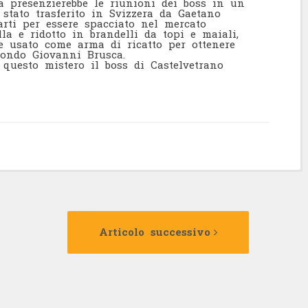
ra presenzierebbe le riunioni dei boss in un
 stato trasferito in Svizzera da Gaetano
arti per essere spacciato nel mercato
la e ridotto in brandelli da topi e maiali,
e usato come arma di ricatto per ottenere
condo Giovanni Brusca.
questo mistero il boss di Castelvetrano
Articolo
Articolo
precedente:
successivo:
Articolo successivo