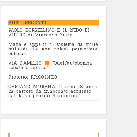
POST RECENTI
PAOLO BORSELLINO E IL NIDO DI
VIPERE di Vincenzo Zurlo
Mafia e appalti: il sistema da mille
miliardi che non poteva permettersi
ostacoli
VIA D’AMELIO
“Quell’autobomba
rubata a spinta”
Protetto: P.R.CO.INT.Q.
GAETANO MURANA: “I miei 18 anni
in carcere da innocente accusato
dal falso pentito Scarantino”