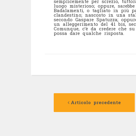
semplicemente per screzio, tutto
luogo misterioso; oppure, sarebbe
Badalamenti, o tagliato in più p
clandestino; nascosto in una stal
secondo Gaspare Spatuzza; oppur
un alleggerimento del 41 bis, se
Comunque, c’è da credere che su 
possa dare qualche risposta.
Navigazione
Articolo precedente
articolo