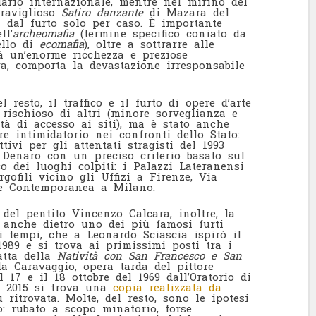
uario internazionale, mentre nel mirino del
eraviglioso
Satiro danzante
di Mazara del
i dal furto solo per caso. È importante
ll’
archeomafia
(termine specifico coniato da
ello di
ecomafia
), oltre a sottrarre alle
tà un’enorme ricchezza e preziose
ra, comporta la devastazione irresponsabile
 resto, il traffico e il furto di opere d’arte
 rischioso di altri (minore sorveglianza e
lità di accesso ai siti), ma è stato anche
e intimidatorio nei confronti dello Stato:
ttivi per gli attentati stragisti del 1993
Denaro con un preciso criterio basato sul
co dei luoghi colpiti: i Palazzi Lateranensi
gofili vicino gli Uffizi a Firenze, Via
rte Contemporanea a Milano.
 del pentito Vincenzo Calcara, inoltre, la
 anche dietro uno dei più famosi furti
i tempi, che a Leonardo Sciascia ispirò il
989 e si trova ai primissimi posti tra i
ratta della
Natività con San Francesco e San
 Caravaggio, opera tarda del pittore
 17 e il 18 ottobre del 1969 dall’Oratorio di
l 2015 si trova una
copia realizzata da
 ritrovata. Molte, del resto, sono le ipotesi
o: rubato a scopo minatorio, forse