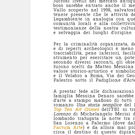
lucrosi livelli del mercato antiq
boss sarebbe entrato anche il m
Vallo scoperto nel 1998, salvatos
tenere presente che le attività de
Legambiente in analogia con qu
comunità locali e alla collettivi
testimonianze della nostra cultu
e selvaggia dei luoghi d’origine.
Per la criminalità organizzata, del
e di reperti archeologici è meno
tracciabilità, pene inferiori, faci
strumento per esercitare un poter
secondo diversi racconti, gli obie
furono scelti da Matteo Messina 
valore storico-artistico e simboli
e il Velabro a Roma, Via dei Geor
Palestro sotto il Padiglione d’A
A prestar fede alle dichiarazioni
famiglia Messina Denaro sarebbe
d’arte a stampo mafioso di tutti 
romanzo
Una storia semplice
del 1
Top Ten Art Crimes
dell’FBI: si t
Lorenzo
di Michelangelo Merisi da
lombardo trafugata la notte tra il
San Lorenzo a Palermo (dove da
Factum Arte
) e da allora mai più
circa il destino di questo dipint