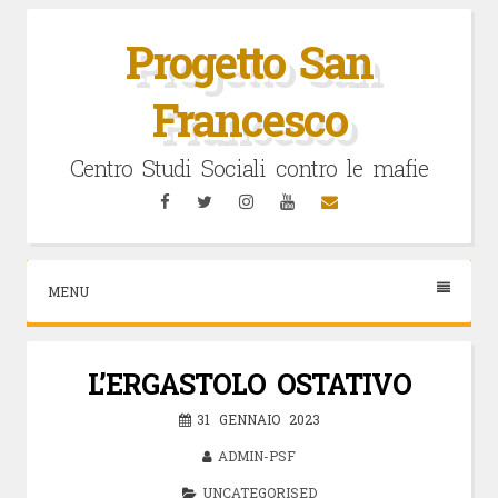
Vai
al
Progetto San
contenuto
Francesco
Centro Studi Sociali contro le mafie
Facebook
Twitter
Instagram
YouTube
Email
MENU
L’ERGASTOLO OSTATIVO
31 GENNAIO 2023
ADMIN-PSF
UNCATEGORISED