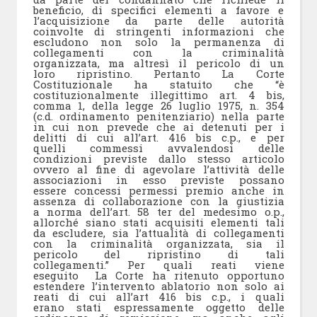
beneficio, di specifici elementi a favore e
l’acquisizione da parte delle autorità
coinvolte di stringenti informazioni che
escludono non solo la permanenza di
collegamenti con la criminalità
organizzata, ma altresì il pericolo di un
loro ripristino. Pertanto La Corte
Costituzionale ha statuito che “è
costituzionalmente illegittimo art. 4 bis,
comma 1, della legge 26 luglio 1975, n. 354
(c.d. ordinamento penitenziario) nella parte
in cui non prevede che ai detenuti per i
delitti di cui all’art. 416 bis c.p., e per
quelli commessi avvalendosi delle
condizioni previste dallo stesso articolo
ovvero al fine di agevolare l’attività delle
associazioni in esso previste possano
essere concessi permessi premio anche in
assenza di collaborazione con la giustizia
a norma dell’art. 58 ter del medesimo o.p.,
allorché siano stati acquisiti elementi tali
da escludere, sia l’attualità di collegamenti
con la criminalità organizzata, sia il
pericolo del ripristino di tali
collegamenti.” Per quali reati viene
eseguito La Corte ha ritenuto opportuno
estendere l’intervento ablatorio non solo ai
reati di cui all’art 416 bis c.p., i quali
erano stati espressamente oggetto delle