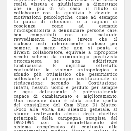
realtà vissuta e giudiziaria a dimostrare
che in più di un caso il rifiuto di
collaborare con la giustizia è dovuto a
motivazioni psicologiche, come ad esempio
la paura di ritorsioni, o a ragioni di
coscienza, come ad esempio
l’indisponibilità a denunciare persone care,
ben compatibili con un maturato
ravvedimento. Ritenere invece che il
mafioso resti interiormente mafioso per
sempre, a meno che non si penta e
diventi collaboratore, equivale a riproporre
vecchi schemi da criminologia positivista
ottocentesca se non addirittura
lombrosiana. E significa oltretutto
contraddire la visione antropologica a
sfondo più ottimistico che pessimistico
sottostante al principio costituzionale di
rieducazione: secondo la Costituzione,
infatti, nessun uomo è perduto per sempre
e ogni delinquente è potenzialmente
capace di cambiamento e miglioramento.
Una reazione dura è stata anche quella
del consigliere del Csm Nino Di Matteo:
«Poco alla volta, nel silenzio generale, si
stanno realizzando alcuni degli obiettivi
principali della campagna stragista del
1992-1994 con lo smantellamento del
sistema complessivo di contrasto alle