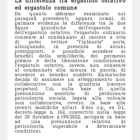
La differenza tra ergastolo ostativo
ed ergastolo comune
Da quanto abbiamo esaminato nei
paragrafi precedenti, appare, ormai, di
palmare evidenza la differenza tra le due
figure giuridiche dell’ergastolo e
dell’ergastolo ostativo; l’ergastolo ordinario
consente al condannato al carcere a vita
di poter evitare “l’infausta” sorte,
allorquando, in presenza di alcuni
presupposti, è possibile accedere ai
benefici della semilibertà, dei permessi
premio e della liberazione condizionale;
l’ergastolo ostativo, invece, non consente
al condannato alla misura in parola, di
accedere ai benefici suddetti fintantoché
decida di assumere un atteggiamento non
collaborativo con la giustizia (carcere
perpetuo). Ciò, sulla base di quella
presunzione assoluta di perdurante
pericolosità sociale, legata alla volontà
non collaborativa, ovvero, in base alle
recenti modifiche all’art. 4-bis o.p., ex D.L.
decreto-legge n. 162, convertito nella legge
del 30 dicembre n.199/2022, mitigata in base
ad una presunzione relativa di
pericolosità, superabile a determinate
condizioni.