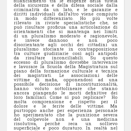
bilanciamento tra le esigenze della tutela
della sicurezza e della difesa sociale dalla
criminalità da un lato, e le garanzie e
diritti individuali dall’altro viene compiuto
in modo differenziato. Ho più volte
rilevato in riviste specialistiche che, se
può risultare proficua una articolazione di
orientamenti che si mantenga nei limiti
di un pluralismo moderato e ragionevole,
è invece dannoso e non poco
disorientante agli occhi dei cittadini un
pluralismo sfociante in contrapposizione
tra culture giudiziarie così agli antipodi
da risultare inconciliabili. Su questo
eccesso di pluralismo dovrebbe intervenire
e lavorare la Scuola della Magistratura sul
piano della formazione culturale e tecnica
dei magistrati. Le associazioni delle
vittime di mafia, opponendosi ad una
possibile decisione di incostituzionalità,
hanno voluto sottolineare che stanno
ancora piangendo le morti definitive dei
loro familiari. Come si può replicare? Ho
molta comprensione e rispetto per il
dolore e le ferite delle vittime. Ma
purtroppo anche per esperienza personale
ho sperimentato che la punizione severa
del colpevole non è una medicina
risolutiva, perché reca un sollievo
superficiale e poco duraturo. In realtà nel