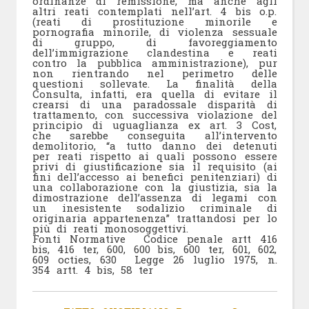
ordinanze di remissione, ma anche agli
altri reati contemplati nell’art. 4 bis o.p.
(reati di prostituzione minorile e
pornografia minorile, di violenza sessuale
di gruppo, di favoreggiamento
dell’immigrazione clandestina e reati
contro la pubblica amministrazione), pur
non rientrando nel perimetro delle
questioni sollevate. La finalità della
Consulta, infatti, era quella di evitare il
crearsi di una paradossale disparità di
trattamento, con successiva violazione del
principio di uguaglianza ex art. 3 Cost,
che sarebbe conseguita all’intervento
demolitorio, “a tutto danno dei detenuti
per reati rispetto ai quali possono essere
privi di giustificazione sia il requisito (ai
fini dell’accesso ai benefici penitenziari) di
una collaborazione con la giustizia, sia la
dimostrazione dell’assenza di legami con
un inesistente sodalizio criminale di
originaria appartenenza” trattandosi per lo
più di reati monosoggettivi.
Fonti Normative Codice penale artt 416
bis, 416 ter, 600, 600 bis, 600 ter, 601, 602,
609 octies, 630 Legge 26 luglio 1975, n.
354 artt. 4 bis, 58 ter