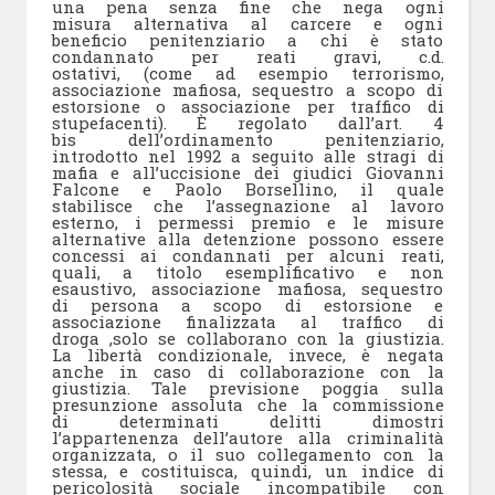
una pena senza fine che nega ogni
misura alternativa al carcere e ogni
beneficio penitenziario a chi è stato
condannato per reati gravi, c.d.
ostativi, (come ad esempio terrorismo,
associazione mafiosa, sequestro a scopo di
estorsione o associazione per traffico di
stupefacenti). È regolato dall’art. 4
bis dell’ordinamento penitenziario,
introdotto nel 1992 a seguito alle stragi di
mafia e all’uccisione dei giudici Giovanni
Falcone e Paolo Borsellino, il quale
stabilisce che l’assegnazione al lavoro
esterno, i permessi premio e le misure
alternative alla detenzione possono essere
concessi ai condannati per alcuni reati,
quali, a titolo esemplificativo e non
esaustivo, associazione mafiosa, sequestro
di persona a scopo di estorsione e
associazione finalizzata al traffico di
droga ,solo se collaborano con la giustizia.
La libertà condizionale, invece, è negata
anche in caso di collaborazione con la
giustizia. Tale previsione poggia sulla
presunzione assoluta che la commissione
di determinati delitti dimostri
l’appartenenza dell’autore alla criminalità
organizzata, o il suo collegamento con la
stessa, e costituisca, quindi, un indice di
pericolosità sociale incompatibile con