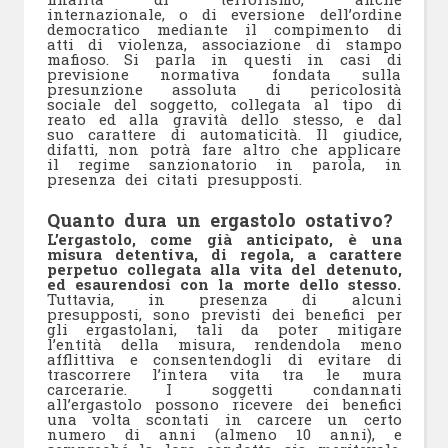
internazionale, o di eversione dell’ordine
democratico mediante il compimento di
atti di violenza, associazione di stampo
mafioso. Si parla in questi in casi di
previsione normativa fondata sulla
presunzione assoluta di pericolosità
sociale del soggetto, collegata al tipo di
reato ed alla gravità dello stesso, e dal
suo carattere di automaticità. Il giudice,
difatti, non potrà fare altro che applicare
il regime sanzionatorio in parola, in
presenza dei citati presupposti.
Quanto dura un ergastolo ostativo?
L’ergastolo, come già anticipato, è una
misura detentiva, di regola, a carattere
perpetuo collegata alla vita del detenuto,
ed esaurendosi con la morte dello stesso.
Tuttavia, in presenza di alcuni
presupposti, sono previsti dei benefici per
gli ergastolani, tali da poter mitigare
l’entità della misura, rendendola meno
afflittiva e consentendogli di evitare di
trascorrere l’intera vita tra le mura
carcerarie. I soggetti condannati
all’ergastolo possono ricevere dei benefici
una volta scontati in carcere un certo
numero di anni (almeno 10 anni), e