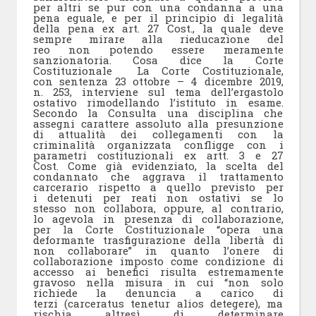
per altri se pur con una condanna a una
pena eguale, e per il principio di legalità
della pena ex art. 27 Cost., la quale deve
sempre mirare alla rieducazione del
reo non potendo essere meramente
sanzionatoria. Cosa dice la Corte
Costituzionale La Corte Costituzionale,
con sentenza 23 ottobre – 4 dicembre 2019,
n. 253, interviene sul tema dell’ergastolo
ostativo rimodellando l’istituto in esame.
Secondo la Consulta una disciplina che
assegni carattere assoluto alla presunzione
di attualità dei collegamenti con la
criminalità organizzata confligge con i
parametri costituzionali ex artt. 3 e 27
Cost. Come già evidenziato, la scelta del
condannato che aggrava il trattamento
carcerario rispetto a quello previsto per
i detenuti per reati non ostativi se lo
stesso non collabora, oppure, al contrario,
lo agevola in presenza di collaborazione,
per la Corte Costituzionale “opera una
deformante trasfigurazione della libertà di
non collaborare” in quanto l’onere di
collaborazione imposto come condizione di
accesso ai benefici risulta estremamente
gravoso nella misura in cui “non solo
richiede la denuncia a carico di
terzi (carceratus tenetur alios detegere), ma
rischia altresì di determinare