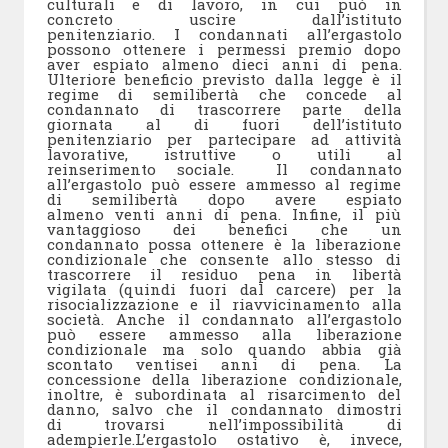
culturali e di lavoro, in cui può in
concreto uscire dall’istituto
penitenziario. I condannati all’ergastolo
possono ottenere i permessi premio dopo
aver espiato almeno dieci anni di pena.
Ulteriore beneficio previsto dalla legge è il
regime di semilibertà che concede al
condannato di trascorrere parte della
giornata al di fuori dell’istituto
penitenziario per partecipare ad attività
lavorative, istruttive o utili al
reinserimento sociale. Il condannato
all’ergastolo può essere ammesso al regime
di semilibertà dopo avere espiato
almeno venti anni di pena. Infine, il più
vantaggioso dei benefici che un
condannato possa ottenere è la liberazione
condizionale che consente allo stesso di
trascorrere il residuo pena in libertà
vigilata (quindi fuori dal carcere) per la
risocializzazione e il riavvicinamento alla
società. Anche il condannato all’ergastolo
può essere ammesso alla liberazione
condizionale ma solo quando abbia già
scontato ventisei anni di pena. La
concessione della liberazione condizionale,
inoltre, è subordinata al risarcimento del
danno, salvo che il condannato dimostri
di trovarsi nell’impossibilità di
adempierle.L’ergastolo ostativo è, invece,