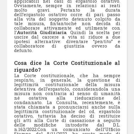
applicabili nei casi di ergastolo ostativo.
Ovviamente, sempre in relazioni ai reati
molto gravi. Pertanto la durata
dell’ergastolo ostativo corre di pari passo
alla vita del soggetto detenuto colpito da
tale misura, fintantoché non decida di
collaborare attivamente ed utilmente con
l’
Autorità Giudiziaria
. Quindi la scelta per
uscire dal carcere a vita si riduce a due
ipotesi alternative: diventare “pentito” e
collaboratore di giustizia ovvero da
defunto.
Cosa dice la Corte Costituzionale al
riguardo?
La Corte costituzionale, che ha sempre
respinto, in generale, la questione di
legittimità costituzionale della misura
detentiva dell’ergastolo, considerandola una
misura non contraria al senso di umanità
né ostativa alla rieducazione del
condannato. La Consulta, recentemente, è
stata chiamata a pronunciarsi anche sulla
legittimità costituzionale del cd. ergastolo
ostativo, tuttavia ha deciso di restituire
gli atti alla Corte di cassazione a seguito
delle modifiche introdotte dal D.L.
n.162/2022.Con un comunicato dell’Ufficio
Stampa, del 8/11/2022, ha avuto modo di