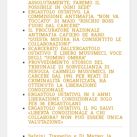
ASSOLUTAMENTE, FAREMO IL
POSSIBILE IN OGNI SEDE”
ERGASTOLO OSTATIVO, LA
COMMISSIONE ANTIMAFIA: “NON VA
TOCCATO”. DI MAIO: “RISCHIO BOSS
FUORI DAL CARCERE”
IL PROCURATORE NAZIONALE
ANTIMAFIA CAFIERO DE RAHO:
“QUESTA MISURA HA CONSENTITO LE
COLLABORAZIONI”
SCARCERATO DALL’ERGASTOLO
OSTATIVO: È LIBERO MUSUMECI, VOCE
DEGLI “UOMINI OMBRA”
PROVVEDIMENTO STORICO DEL
TRIBUNALE DI SORVEGLIANZA DI
PERUGIA. CARMELO MUSUMECI, IN
CARCERE DAL 1991 PER REATI DI
CRIMINALITÀ ORGANIZZATA, HA
OTTENUTO LA LIBERAZIONE
CONDIZIONALE
ERGASTOLO OSTATIVO, IN 3 ANNI
LIBERAZIONE CONDIZIONALE SOLO
PER 38 ERGASTOLANI
ERGASTOLO OSTATIVO, IL PG SALVI:
«LIBERTÀ CONDIZIONALE A CHI
COLLABORA? NON PUÒ ESSERE UNICA
VALUTAZIONE»
Salvini, Travaglio e Di Matteo: la