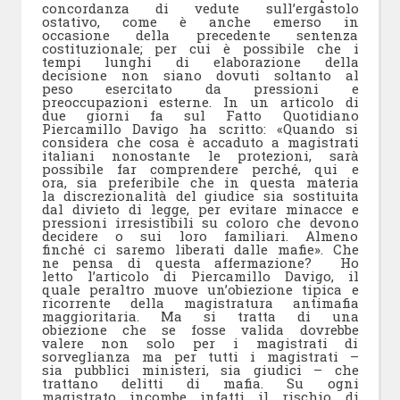
concordanza di vedute sull’ergastolo
ostativo, come è anche emerso in
occasione della precedente sentenza
costituzionale; per cui è possibile che i
tempi lunghi di elaborazione della
decisione non siano dovuti soltanto al
peso esercitato da pressioni e
preoccupazioni esterne. In un articolo di
due giorni fa sul Fatto Quotidiano
Piercamillo Davigo ha scritto: «Quando si
considera che cosa è accaduto a magistrati
italiani nonostante le protezioni, sarà
possibile far comprendere perché, qui e
ora, sia preferibile che in questa materia
la discrezionalità del giudice sia sostituita
dal divieto di legge, per evitare minacce e
pressioni irresistibili su coloro che devono
decidere o sui loro familiari. Almeno
finché ci saremo liberati dalle mafie». Che
ne pensa di questa affermazione? Ho
letto l’articolo di Piercamillo Davigo, il
quale peraltro muove un’obiezione tipica e
ricorrente della magistratura antimafia
maggioritaria. Ma si tratta di una
obiezione che se fosse valida dovrebbe
valere non solo per i magistrati di
sorveglianza ma per tutti i magistrati –
sia pubblici ministeri, sia giudici – che
trattano delitti di mafia. Su ogni
magistrato incombe infatti il rischio di