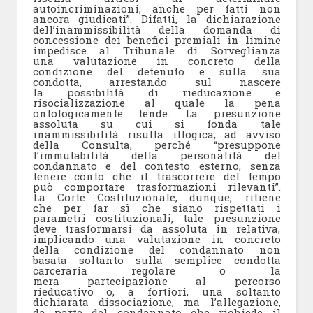
autoincriminazioni, anche per fatti non
ancora giudicati”. Difatti, la dichiarazione
dell’inammissibilità della domanda di
concessione dei benefici premiali in limine
impedisce al Tribunale di Sorveglianza
una valutazione in concreto della
condizione del detenuto e sulla sua
condotta, arrestando sul nascere
la possibilità di rieducazione e
risocializzazione al quale la pena
ontologicamente tende. La presunzione
assoluta su cui si fonda tale
inammissibilità risulta illogica, ad avviso
della Consulta, perché “presuppone
l’immutabilità della personalità del
condannato e del contesto esterno, senza
tenere conto che il trascorrere del tempo
può comportare trasformazioni rilevanti”.
La Corte Costituzionale, dunque, ritiene
che per far sì che siano rispettati i
parametri costituzionali, tale presunzione
deve trasformarsi da assoluta in relativa,
implicando una valutazione in concreto
della condizione del condannato non
basata soltanto sulla semplice condotta
carceraria regolare o la
mera partecipazione al percorso
rieducativo o, a fortiori, una soltanto
dichiarata dissociazione, ma l’allegazione,
da parte del condannato che richiede il