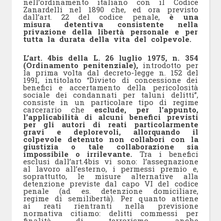
nell’ordinamento italiano con il Codice
Zanardelli nel 1890 che, ed ora previsto
dall’art. 22 del codice penale,
è una
misura detentiva consistente nella
privazione della libertà personale e per
tutta la durata della vita del colpevole.
L’art. 4bis della L. 26 luglio 1975, n. 354
(Ordinamento penitenziale),
introdotto per
la prima volta dal decreto-legge n. 152 del
1991, intitolato “Divieto di concessione dei
benefici e accertamento della pericolosità
sociale dei condannati per taluni delitti”,
consiste in un particolare tipo di regime
carcerario che
esclude, per l’appunto,
l’applicabilità di alcuni benefici previsti
per gli autori di reati particolarmente
gravi e deplorevoli, allorquando il
colpevole detenuto non collabori con la
giustizia o tale collaborazione sia
impossibile o irrilevante.
Tra i benefici
esclusi dall’art.4bis vi sono: l’assegnazione
al lavoro all’esterno, i permessi premio e,
soprattutto, le misure alternative alla
detenzione previste dal capo VI del codice
penale (ad es. detenzione domiciliare,
regime di semilibertà). Per quanto attiene
ai reati rientranti nella previsione
normativa citiamo: delitti commessi per
finalità di terrorismo, anche