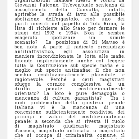
organizzazioni mafiose ideato e voluto da
Giovanni Falcone. Un’eventuale sentenza di
accoglimento della Consulta, infatti,
aprirebbe la strada di fatto alla possibile
abolizione dell’ergastolo, cioè uno dei
punti inseriti nel papello di Totò Riina, la
lista di richieste allo Stato per fermare le
stragi del 1992 e 1994». Non le sembra
esagerato ipotizzare un simile
scenario? La posizione di Di Matteo è
ben nota. A parte il radicato pregiudizio
antitrattivistico, egli assolutizza in
maniera incondizionata la lotta alle mafie,
finendo implicitamente anche col leggere
tutta la Costituzione sub specie mafia e o
meglio sub specie antimafiae: il che non
sembra costituzionalmente plausibile e
ragionevole. Perché a certi magistrati
sfugge la cornice complessiva di un
diritto penale costituzionalmente
orientato? La loro è pure demagogia o
mancanza di cultura garantista? Tra i
nodi problematici della giustizia penale
italiana vi è la mancanza di una
concezione sufficientemente condivisa dei
principi e valori del costituzionalismo
penale: a seconda che si rivesta il ruolo
di magistrato giudicante, magistrato
d’accusa, magistrato antimafia, o magistrato
che si occupa di criminalità comune, il