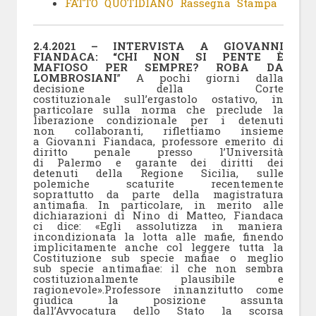
FATTO QUOTIDIANO Rassegna Stampa
2.4.2021 – INTERVISTA A GIOVANNI
FIANDACA: “CHI NON SI PENTE È
MAFIOSO PER SEMPRE? ROBA DA
LOMBROSIANI
” A pochi giorni dalla
decisione della Corte
costituzionale sull’ergastolo ostativo, in
particolare sulla norma che preclude la
liberazione condizionale per i detenuti
non collaboranti, riflettiamo insieme
a Giovanni Fiandaca, professore emerito di
diritto penale presso l’Università
di Palermo e garante dei diritti dei
detenuti della Regione Sicilia, sulle
polemiche scaturite recentemente
soprattutto da parte della magistratura
antimafia. In particolare, in merito alle
dichiarazioni di Nino di Matteo, Fiandaca
ci dice: «Egli assolutizza in maniera
incondizionata la lotta alle mafie, finendo
implicitamente anche col leggere tutta la
Costituzione sub specie mafiae o meglio
sub specie antimafiae: il che non sembra
costituzionalmente plausibile e
ragionevole».Professore innanzitutto come
giudica la posizione assunta
dall’Avvocatura dello Stato la scorsa