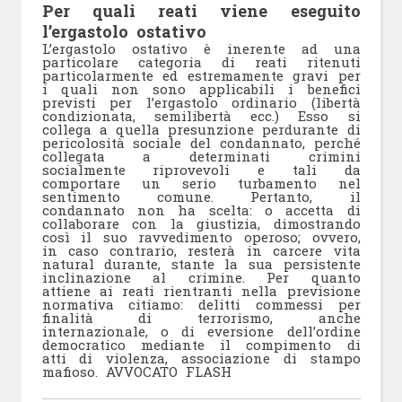
Per quali reati viene eseguito
l’ergastolo ostativo
L’ergastolo ostativo è inerente ad una
particolare categoria di reati ritenuti
particolarmente ed estremamente gravi per
i quali non sono applicabili i benefici
previsti per l’ergastolo ordinario (libertà
condizionata, semilibertà ecc.) Esso si
collega a quella presunzione perdurante di
pericolosità sociale del condannato, perché
collegata a determinati crimini
socialmente riprovevoli e tali da
comportare un serio turbamento nel
sentimento comune. Pertanto, il
condannato non ha scelta: o accetta di
collaborare con la giustizia, dimostrando
così il suo ravvedimento operoso; ovvero,
in caso contrario, resterà in carcere vita
natural durante, stante la sua persistente
inclinazione al crimine. Per quanto
attiene ai reati rientranti nella previsione
normativa citiamo: delitti commessi per
finalità di terrorismo, anche
internazionale, o di eversione dell’ordine
democratico mediante il compimento di
atti di violenza, associazione di stampo
mafioso. AVVOCATO FLASH