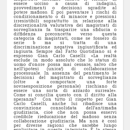
essere ucciso a causa di indagini,
provvedimenti o decisioni sgradite al
potere mafioso. E poi paventare i rischi di
condizionamento o di minacce e pressioni
irresistibili soprattutto in relazione alla
discrezionalità valutativa dei magistrati di
sorveglianza fa trasparire una sfiducia o
diffidenza preconcetta verso questa
categoria di magistrati, come se fossero di
serie b ma si tratta di una
discriminazione negativa ingiustificata ed
ingiusta. Sempre dal Fatto Quotidiano si è
espresso Gian Carlo Caselli: «La realtà
esclude in modo assoluto che lo status di
uomo d’onore possa mai cessare, salvo che
nell’ipotesi (unica!) di collaborazione
processuale. In assenza del pentimento le
decisioni del magistrato di sorveglianza
(oltre a comportare una forte
sovraesposizione personale) rischiano di
essere una sorta di azzardo surreale».
Come si concilia questo con il diritto alla
speranza? Con tutto il rispetto per Gian
Carlo Caselli, anche lui ribadisce una
convinzione consolidata dell’antimafia
giudiziaria, cioè che non possa esservi
credibile rieducazione del mafioso senza
collaborazione giudiziaria. Ma non è così
per diverse ragioni che sarebbe lungo
esplicitare in questa intervista. È la stessa