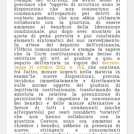
precisare che: “oggetto di scrutinio sono le
disposizioni che non consentono al
condannato all’ergastolo per delitti di
contesto mafioso, che non abbia utilmente
collaborato con la giustizia, di essere
ammesso al beneficio della liberazione
condizionale, pur dopo aver scontato la
quota di pena prevista e pur risultando
elementi sintomatici del suo ravvedimento.
In attesa del deposito dell’ordinanza,
l’Ufficio comunicazione e stampa fa sapere
che la Corte costituzionale ha deciso di
restituire gli atti al giudice a quo, a
seguito dell’entrata in vigore del
decreto-
legge 31 ottobre 2022, n. 162
, che contiene,
fra l’altro, misure urgenti nella materia in
esame.”Le nuove disposizioni, precisa,
incidono immediatamente e direttamente
sulle norme oggetto del giudizio di
legittimità costituzionale, trasformando da
assoluta in relativa la presunzione di
pericolosità che impedisce la concessione
dei benefici e delle misure alternative a
favore di tutti i condannati (anche
all’ergastolo) per reati cosiddetti “ostativi”
che non hanno collaborato con la
giustizia. Costoro sono ora ammessi a
chiedere i benefici, sebbene in presenza di
nuove, stringenti e concomitanti