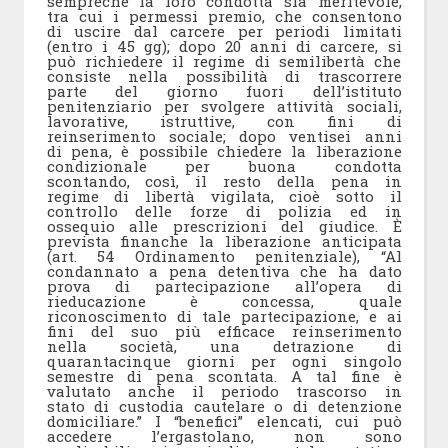
sempreché la loro condotta sia meritevole,
tra cui i permessi premio, che consentono
di uscire dal carcere per periodi limitati
(entro i 45 gg); dopo 20 anni di carcere, si
può richiedere il regime di semilibertà che
consiste nella possibilità di trascorrere
parte del giorno fuori dell’istituto
penitenziario per svolgere attività sociali,
lavorative, istruttive, con fini di
reinserimento sociale; dopo ventisei anni
di pena, è possibile chiedere la liberazione
condizionale per buona condotta
scontando, così, il resto della pena in
regime di libertà vigilata, cioè sotto il
controllo delle forze di polizia ed in
ossequio alle prescrizioni del giudice. È
prevista finanche la liberazione anticipata
(art. 54 Ordinamento penitenziale), “Al
condannato a pena detentiva che ha dato
prova di partecipazione all’opera di
rieducazione è concessa, quale
riconoscimento di tale partecipazione, e ai
fini del suo più efficace reinserimento
nella società, una detrazione di
quarantacinque giorni per ogni singolo
semestre di pena scontata. A tal fine è
valutato anche il periodo trascorso in
stato di custodia cautelare o di detenzione
domiciliare.” I “benefici” elencati, cui può
accedere l’ergastolano, non sono