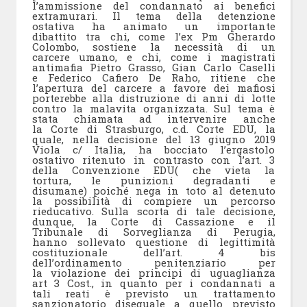
l’ammissione del condannato ai benefici
extramurari. Il tema della detenzione
ostativa ha animato un importante
dibattito tra chi, come l’ex Pm Gherardo
Colombo, sostiene la necessità di un
carcere umano, e chi, come i magistrati
antimafia Pietro Grasso, Gian Carlo Caselli
e Federico Cafiero De Raho, ritiene che
l’apertura del carcere a favore dei mafiosi
porterebbe alla distruzione di anni di lotte
contro la malavita organizzata. Sul tema è
stata chiamata ad intervenire anche
la Corte di Strasburgo, c.d. Corte EDU, la
quale, nella decisione del 13 giugno 2019
Viola c/ Italia, ha bocciato l’ergastolo
ostativo ritenuto in contrasto con l’art. 3
della Convenzione EDU( che vieta la
tortura, le punizioni degradanti e
disumane) poiché nega in toto al detenuto
la possibilità di compiere un percorso
rieducativo. Sulla scorta di tale decisione,
dunque, la Corte di Cassazione e il
Tribunale di Sorveglianza di Perugia,
hanno sollevato questione di legittimità
costituzionale dell’art. 4 bis
dell’ordinamento penitenziario per
la violazione dei principi di uguaglianza
art 3 Cost., in quanto per i condannati a
tali reati è previsto un trattamento
sanzionatorio diseguale a quello previsto