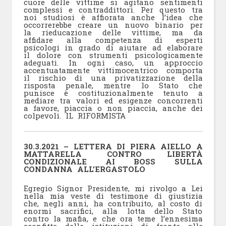
cuore delle vittime si agitano sentimenti
complessi e contraddittori. Per questo tra
noi studiosi è affiorata anche l’idea che
occorrerebbe creare un nuovo binario per
la rieducazione delle vittime, ma da
affidare alla competenza di esperti
psicologi in grado di aiutare ad elaborare
il dolore con strumenti psicologicamente
adeguati. In ogni caso, un approccio
accentuatamente vittimocentrico comporta
il rischio di una privatizzazione della
risposta penale, mentre lo Stato che
punisce è costituzionalmente tenuto a
mediare tra valori ed esigenze concorrenti
a favore, piaccia o non piaccia, anche dei
colpevoli. IL RIFORMISTA
30.3.2021 – LETTERA DI PIERA AIELLO A
MATTARELLA CONTRO LIBERTÀ
CONDIZIONALE AI BOSS SULLA
CONDANNA ALL’ERGASTOLO
Egregio Signor Presidente, mi rivolgo a Lei
nella mia veste di testimone di giustizia
che, negli anni, ha contribuito, al costo di
enormi sacrifici, alla lotta dello Stato
contro la mafia, e che ora teme l’ennesima
sconfitta delle istituzioni di fronte alle