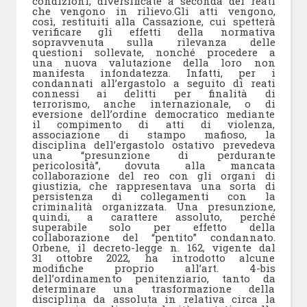
condizioni, diversificate a seconda dei reati
che vengono in rilievo.Gli atti vengono,
così, restituiti alla Cassazione, cui spetterà
verificare gli effetti della normativa
sopravvenuta sulla rilevanza delle
questioni sollevate, nonché procedere a
una nuova valutazione della loro non
manifesta infondatezza. Infatti, per i
condannati all’ergastolo a seguito di reati
connessi ai delitti per finalità di
terrorismo, anche internazionale, o di
eversione dell’ordine democratico mediante
il compimento di atti di violenza,
associazione di stampo mafioso, la
disciplina dell’ergastolo ostativo prevedeva
una “presunzione di perdurante
pericolosità”, dovuta alla mancata
collaborazione del reo con gli organi di
giustizia, che rappresentava una sorta di
persistenza di collegamenti con la
criminalità organizzata. Una presunzione,
quindi, a carattere assoluto, perché
superabile solo per effetto della
collaborazione del “pentito” condannato.
Orbene, il decreto-legge n. 162, vigente dal
31 ottobre 2022, ha introdotto alcune
modifiche proprio all’art. 4-bis
dell’ordinamento penitenziario, tanto da
determinare una trasformazione della
disciplina da assoluta in relativa circa la