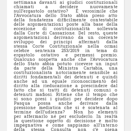
settimana davanti ai giudici costituzionali
chiamati a decidere nuovamente
sull’ergastolo ostativo? È verosimile che
l’Avvocatura dello Stato abbia preso atto
della fondatezza difficilmente contestabile
delle argomentazioni poste alla base della
eccezione di costituzionalità sollevata
dalla Corte di Cassazione. Del resto, queste
argomentazioni derivano da un coerente
sviluppo dei principi affermati dalla
stessa Corte Costituzionale nella ormai
celebre sentenza 253/2019 in tema di
ergastolo ostativo e permessi premio.
Qualcuno sospetta anche che l’Avvocatura
dello Stato abbia potuto ricevere un input
da parte della Ministra Cartabia, una
costituzionalista notoriamente sensibile ai
diritti fondamentali dei detenuti e quindi
anche ad un eguale riconoscimento del
diritto alla rieducazione a prescindere dal
fatto che si tratti di detenuti comuni o
detenuti mafiosi. Ritiene che il tempo che
si sono presi i giudici per decidere dopo
Pasqua possa anche derivare dalla
pressione mediatica che si è scatenata al
termine dell’udienza? Non ho elementi
per affermarlo né per escluderlo. In realtà
la questione oggetto di decisione è molto
impegnativa e come sappiamo all’interno
della stessa Consulta non c’è piena