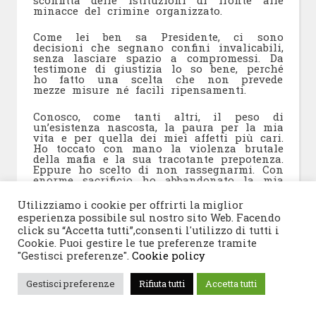
minacce del crimine organizzato.
Come lei ben sa Presidente, ci sono
decisioni che segnano confini invalicabili,
senza lasciare spazio a compromessi. Da
testimone di giustizia lo so bene, perché
ho fatto una scelta che non prevede
mezze misure né facili ripensamenti.
Conosco, come tanti altri, il peso di
un’esistenza nascosta, la paura per la mia
vita e per quella dei miei affetti più cari.
Ho toccato con mano la violenza brutale
della mafia e la sua tracotante prepotenza.
Eppure ho scelto di non rassegnarmi. Con
enorme sacrificio ho abbandonato la mia
vita precedente, il mio lavoro, la mia casa
e la mia terra: è il prezzo che si paga se
Utilizziamo i cookie per offrirti la miglior
non si vuole piegare la testa, se si ha il
esperienza possibile sul nostro sito Web. Facendo
desiderio di restare liberi, di contribuire a
click su “Accetta tutti”,consenti l'utilizzo di tutti i
debellare le mafie e di sentirsi cittadini e
non sudditi. Tra quelli come me c’è chi
Cookie. Puoi gestire le tue preferenze tramite
ha perso il marito o un figlio, un fratello
"Gestisci preferenze".
Cookie policy
o un padre. E so bene che anche Lei,
signor Presidente, conosce il dolore
Gestisci preferenze
Rifiuta tutti
Accetta tutti
lancinante di una perdita ingiusta. Le
nostre sono ferite ancora aperte, subite in
una battaglia che abbiamo scelto di