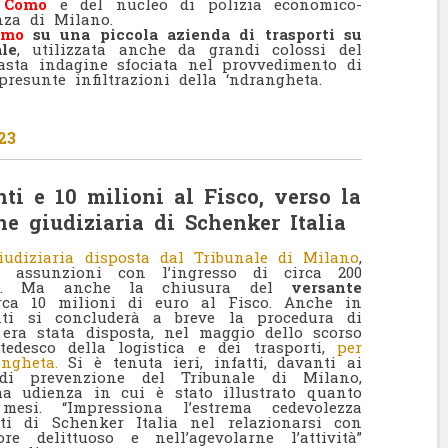
i Como
e del nucleo di polizia economico-
nza di Milano.
omo
su una piccola azienda di trasporti su
le
, utilizzata anche da grandi colossi del
asta indagine sfociata nel provvedimento di
resunte infiltrazioni della ‘ndrangheta.
23
ti e 10 milioni al Fisco, verso la
e giudiziaria di Schenker Italia
iudiziaria disposta dal Tribunale di Milano
,
 assunzioni con l’ingresso di circa 200
lia. Ma anche la chiusura del
versante
ca 10 milioni di euro al Fisco. Anche in
nti si concluderà a breve la procedura di
era stata disposta, nel maggio dello scorso
edesco della logistica e dei trasporti,
per
angheta.
Si è tenuta ieri, infatti, davanti ai
di prevenzione del Tribunale di Milano,
ima udienza in cui è stato illustrato quanto
mesi. “Impressiona l’estrema cedevolezza
ti di Schenker Italia nel relazionarsi con
 delittuoso e nell’agevolarne l’attività”