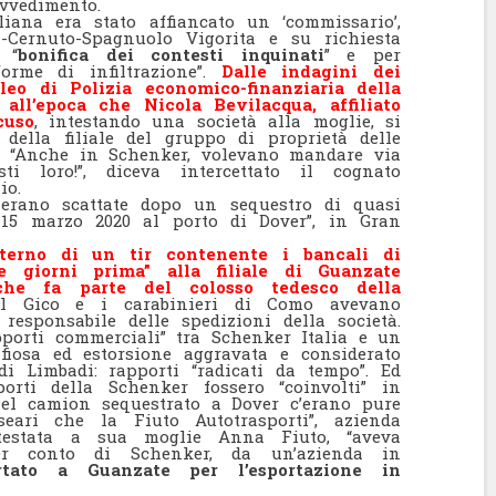
ovvedimento.
ana era stato affiancato un ‘commissario’,
i-Cernuto-Spagnuolo Vigorita e su richiesta
 “
bonifica dei contesti inquinati
” e per
forme di infiltrazione”.
Dalle indagini dei
eo di Polizia economico-finanziaria della
all’epoca che Nicola Bevilacqua, affiliato
cuso
, intestando una società alla moglie, si
i della filiale del gruppo di proprietà delle
. “Anche in Schenker, volevano mandare via
ti loro!”, diceva intercettato il cognato
io.
 erano scattate dopo un sequestro di quasi
 15 marzo 2020 al porto di Dover”, in Gran
nterno di un tir contenente i bancali di
ue giorni prima” alla filiale di Guanzate
 che fa parte del colosso tedesco della
l Gico e i carabinieri di Como avevano
responsabile delle spedizioni della società.
porti commerciali” tra Schenker Italia e un
iosa ed estorsione aggravata e considerato
di Limbadi: rapporti “radicati da tempo”. Ed
orti della Schenker fossero “coinvolti” in
nel camion sequestrato a Dover c’erano pure
seari che la Fiuto Autotrasporti”, azienda
testata a sua moglie Anna Fiuto, “aveva
er conto di Schenker, da un’azienda in
tato a Guanzate per l’esportazione in