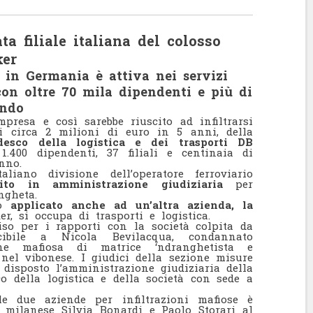
a filiale italiana del colosso
ker
 in Germania è attiva nei servizi
 con oltre 70 mila dipendenti e più di
ondo
mpresa e così sarebbe riuscito ad infiltrarsi
i circa 2 milioni di euro in 5 anni, della
edesco della logistica e dei trasporti DB
1.400 dipendenti, 37 filiali e centinaia di
nno.
iano divisione dell’operatore ferroviario
nito in amministrazione giudiziaria
per
angheta.
to
applicato anche ad un’altra azienda, la
, si occupa di trasporti e logistica.
so per i rapporti con la società colpita da
ucibile a Nicola Bevilacqua, condannato
one mafiosa di matrice ‘ndranghetista e
el vibonese. I giudici della sezione misure
isposto l’amministrazione giudiziaria della
sco della logistica e della società con sede a
le due aziende per infiltrazioni mafiose è
 milanese Silvia Bonardi e Paolo Storari al