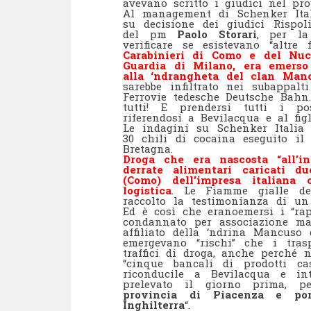
avevano scritto i giudici nel pr
Al management di Schenker Itali
su decisione dei giudici Rispol
del pm
Paolo Storari
, per la
verificare se esistevano “altre 
Carabinieri di Como e del Nucl
Guardia di Milano, era emerso 
alla ‘ndrangheta del clan Man
sarebbe infiltrato nei subappalt
Ferrovie tedesche Deutsche Bahn
tutti! E prendersi tutti i pos
riferendosi a Bevilacqua e al figl
Le indagini su Schenker Italia
30 chili di cocaina eseguito il
Bretagna.
Droga che era nascosta “all’i
derrate alimentari caricati d
(Como) dell’impresa italiana
logistica
. Le Fiamme gialle de
raccolto la testimonianza di un 
Ed è così che eranoemersi i “rap
condannato per associazione maf
affiliato della ‘ndrina Mancuso 
emergevano “rischi” che i trasp
traffici di droga, anche perché 
“cinque bancali di prodotti ca
riconducile a Bevilacqua e in
prelevato il giorno prima, p
provincia di Piacenza e por
Inghilterra
“.