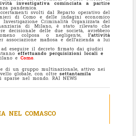
ività investigativa cominciata a partire
nza pandemica.
accertamenti svolti dal Reparto operativo del
inieri di Como e delle indagini economico
o Investigazione Criminalità Organizzata del
nanziaria di Milano, è stato rilevato che
re decisionale delle due società, avrebbero
tomeno colposa o negligente,
l’attività
er associazione mafiosa e dell’azienda a lui
 ad eseguire il decreto firmato dai giudici
 stanno
effettuando perquisizioni locali e
Milano e
Como
.
one di un gruppo multinazionale, attivo nei
ivello globale, con oltre
settantamila
di sparse nel mondo. RAI NEWS
IA NEL COMASCO