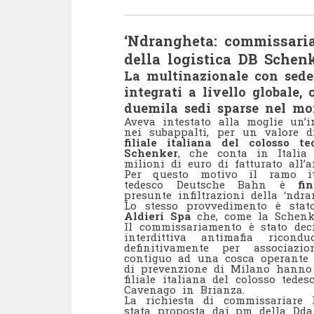
‘Ndrangheta: commissariat
della logistica DB Schen
La multinazionale con sede
integrati a livello globale,
duemila sedi sparse nel m
Aveva intestato alla moglie un’i
nei subappalti, per un valore d
filiale italiana del colosso t
Schenker
, che conta in Italia 
milioni di euro di fatturato all’a
Per questo motivo il ramo ital
tedesco Deutsche Bahn è
fi
presunte infiltrazioni della ‘ndr
Lo stesso provvedimento è sta
Aldieri Spa
che, come la Schenker
Il commissariamento è stato deci
interdittiva antimafia ricond
definitivamente per associazi
contiguo ad una cosca operante n
di prevenzione di Milano hanno d
filiale italiana del colosso tede
Cavenago in Brianza.
La richiesta di commissariare 
stata proposta dai pm della Dda