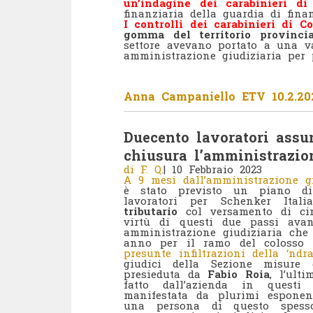
un’indagine dei carabinieri d
finanziaria della guardia di fina
I controlli dei carabinieri di C
gomma del territorio provincia
settore avevano portato a una v
amministrazione giudiziaria per p
Anna Campaniello ETV 10.2.20
Duecento lavoratori assun
chiusura l’amministrazion
di F. Q.
| 10 Febbraio 2023
A 9 mesi dall’amministrazione g
è stato previsto un piano di
lavoratori per Schenker Ita
tributario
col versamento di cir
virtù di questi due passi ava
amministrazione giudiziaria che 
anno per il ramo del colosso t
presunte infiltrazioni della ‘ndr
giudici della Sezione misure 
presieduta da
Fabio Roia
, l’ult
fatto dall’azienda in questi 
manifestata da plurimi esponen
una persona di questo spessore