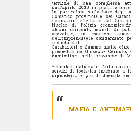
termine di una
complessa att
dall’aprile 2020
in piena emerge
In particolare, sulla base degli 
Comando provinciale dei Carab
finanziarie effettuate dal Grupp
Nucleo di Polizia economico-fi
alcuni dirigenti, muniti di pote
agevolato, in maniera quan
dell’imprenditore condannato
p
riconducibile.
Carabinieri e fiamme gialle oltre
presieduti da Giuseppe Cernuto,
domiciliari
, nelle provincie di 
Schenker italiana è l’articolazi
servizi di logistica integrata a l
dipendenti
e più di duemila se
MAFIA E ANTIMAF