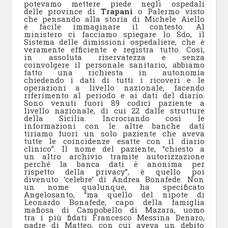
potevamo mettere piede negli ospedali
delle province di
Trapani
o Palermo visto
che pensando alla storia di Michele Aiello
è facile immaginare il contesto. Al
ministero ci facciamo spiegare lo Sdo, il
Sistema delle dimissioni ospedaliere, che è
veramente efficiente e registra tutto. Così,
in assoluta riservatezza e senza
coinvolgere il personale sanitario, abbiamo
fatto una richiesta in autonomia
chiedendo i dati di tutti i ricoveri e le
operazioni a livello nazionale, facendo
riferimento al periodo e ai dati del diario.
Sono venuti fuori 89 codici paziente a
livello nazionale, di cui 22 dalle strutture
della Sicilia. Incrociando così le
informazioni con le altre banche dati
tiriamo fuori un solo paziente che aveva
tutte le coincidenze esatte con il diario
clinico”. Il nome del paziente, “chiesto a
un altro archivio tramite autorizzazione
perché la banca dati è anonima per
rispetto della privacy”, è quello poi
divenuto ‘celebre’ di Andrea Bonafede. Non
un nome qualunque, ha specificato
Angelosanto, “ma quello del nipote di
Leonardo Bonafede, capo della famiglia
mafiosa di Campobello di Mazara, uomo
tra i più fidati Francesco Messina Denaro,
padre di Matteo, con cui aveva un debito