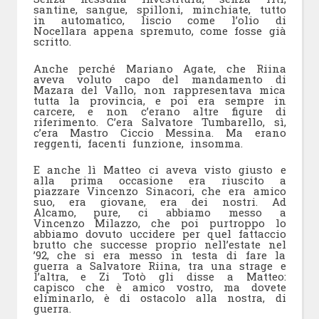
santine, sangue, spilloni, minchiate, tutto
in automatico, liscio come l’olio di
Nocellara appena spremuto, come fosse già
scritto.
Anche perché Mariano Agate, che Riina
aveva voluto capo del mandamento di
Mazara del Vallo, non rappresentava mica
tutta la provincia, e poi era sempre in
carcere, e non c’erano altre figure di
riferimento. C’era Salvatore Tumbarello, sì,
c’era Mastro Ciccio Messina. Ma erano
reggenti, facenti funzione, insomma.
E anche lì Matteo ci aveva visto giusto e
alla prima occasione era riuscito a
piazzare Vincenzo Sinacori, che era amico
suo, era giovane, era dei nostri. Ad
Alcamo, pure, ci abbiamo messo a
Vincenzo Milazzo, che poi purtroppo lo
abbiamo dovuto uccidere per quel fattaccio
brutto che successe proprio nell’estate nel
’92, che si era messo in testa di fare la
guerra a Salvatore Riina, tra una strage e
l’altra, e Zi Totò gli disse a Matteo:
capisco che è amico vostro, ma dovete
eliminarlo, è di ostacolo alla nostra, di
guerra.