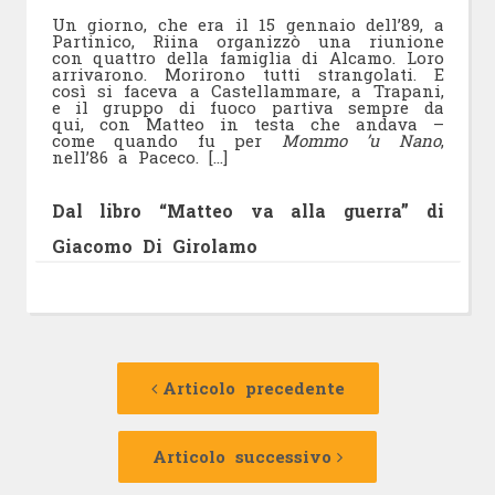
Un giorno, che era il 15 gennaio dell’89, a
Partinico, Riina organizzò una riunione
con quattro della famiglia di Alcamo. Loro
arrivarono. Morirono tutti strangolati. E
così si faceva a Castellammare, a Trapani,
e il gruppo di fuoco partiva sempre da
qui, con Matteo in testa che andava –
come quando fu per
Mommo ’u Nano
,
nell’86 a Paceco. […]
Dal libro “Matteo va alla guerra” di
Giacomo Di Girolamo
Navigazione
Articolo
precedente:
Articolo precedente
articolo
Articolo
successivo:
Articolo successivo