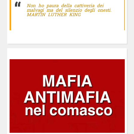
Non ho paura della cattiveria dei
malvagi ma del silenzio degli onesti.
MARTIN LUTHER KING