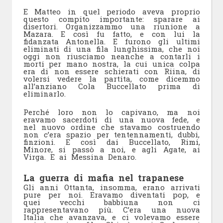
E Matteo in quel periodo aveva proprio
questo compito importante: sparare ai
disertori. Organizzammo una riunione a
Mazara. E così fu fatto, e con lui la
fidanzata Antonella. E furono gli ultimi
eliminati di una fila lunghissima, che noi
oggi non riusciamo neanche a contarli i
morti per mano nostra, la cui unica colpa
era di non essere schierati con Riina, di
volersi vedere la partita, come dicemmo
all’anziano Cola Buccellato prima di
eliminarlo.
Perché loro non lo capivano, ma noi
eravamo sacerdoti di una nuova fede, e
nel nuovo ordine che stavamo costruendo
non c’era spazio per tentennamenti, dubbi,
finzioni. E così dai Buccellato, Rimi,
Minore, si passò a noi, e agli Agate, ai
Virga. E ai Messina Denaro.
La guerra di mafia nel trapanese
Gli anni Ottanta, insomma, erano arrivati
pure per noi. Eravamo diventati pop, e
quei vecchi babbiuna non ci
rappresentavano più. C’era una nuova
Italia che avanzava, e ci volevamo essere