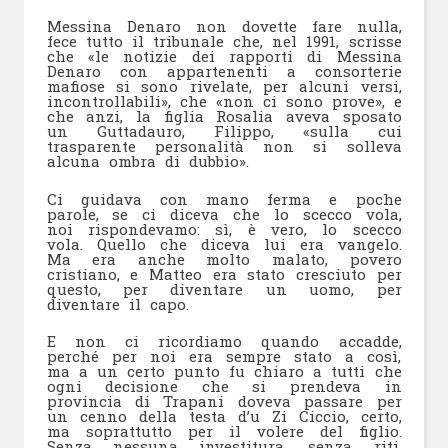
Messina Denaro non dovette fare nulla,
fece tutto il tribunale che, nel 1991, scrisse
che «le notizie dei rapporti di Messina
Denaro con appartenenti a consorterie
mafiose si sono rivelate, per alcuni versi,
incontrollabili», che «non ci sono prove», e
che anzi, la figlia Rosalia aveva sposato
un Guttadauro, Filippo, «sulla cui
trasparente personalità non si solleva
alcuna ombra di dubbio».
Ci guidava con mano ferma e poche
parole, se ci diceva che lo scecco vola,
noi rispondevamo: sì, è vero, lo scecco
vola. Quello che diceva lui era vangelo.
Ma era anche molto malato, povero
cristiano, e Matteo era stato cresciuto per
questo, per diventare un uomo, per
diventare il capo.
E non ci ricordiamo quando accadde,
perché per noi era sempre stato a così,
ma a un certo punto fu chiaro a tutti che
ogni decisione che si prendeva in
provincia di Trapani doveva passare per
un cenno della testa d’u Zi Ciccio, certo,
ma soprattutto per il volere del figlio.
Senza nessuna investitura, senza riti,