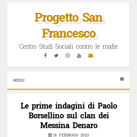
Vai
al
Progetto San
contenuto
Francesco
Centro Studi Sociali contro le mafie
Facebook
Twitter
Instagram
YouTube
Email
MENU
Le prime indagini di Paolo
Borsellino sul clan dei
Messina Denaro
16 FEBBRAIO 2023