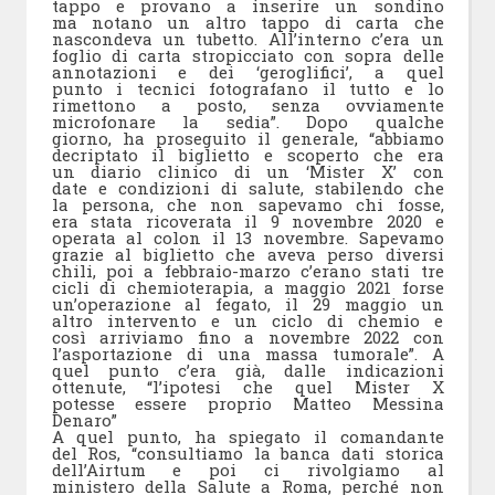
tappo e provano a inserire un sondino
ma notano un altro tappo di carta che
nascondeva un tubetto. All’interno c’era un
foglio di carta stropicciato con sopra delle
annotazioni e dei ‘geroglifici’, a quel
punto i tecnici fotografano il tutto e lo
rimettono a posto, senza ovviamente
microfonare la sedia”. Dopo qualche
giorno, ha proseguito il generale, “abbiamo
decriptato il biglietto e scoperto che era
un diario clinico di un ‘Mister X’ con
date e condizioni di salute, stabilendo che
la persona, che non sapevamo chi fosse,
era stata ricoverata il 9 novembre 2020 e
operata al colon il 13 novembre. Sapevamo
grazie al biglietto che aveva perso diversi
chili, poi a febbraio-marzo c’erano stati tre
cicli di chemioterapia, a maggio 2021 forse
un’operazione al fegato, il 29 maggio un
altro intervento e un ciclo di chemio e
così arriviamo fino a novembre 2022 con
l’asportazione di una massa tumorale”. A
quel punto c’era già, dalle indicazioni
ottenute, “l’ipotesi che quel Mister X
potesse essere proprio Matteo Messina
Denaro”
A quel punto, ha spiegato il comandante
del Ros, “consultiamo la banca dati storica
dell’Airtum e poi ci rivolgiamo al
ministero della Salute a Roma, perché non