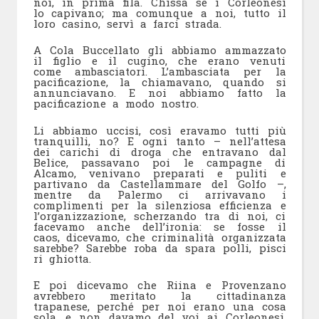
noi, in prima fila. Chissà se i Corleonesi
lo capivano; ma comunque a noi, tutto il
loro casino, servì a farci strada.
A Cola Buccellato gli abbiamo ammazzato
il figlio e il cugino, che erano venuti
come ambasciatori. L’ambasciata per la
pacificazione, la chiamavano, quando si
annunciavano. E noi abbiamo fatto la
pacificazione a modo nostro.
Li abbiamo uccisi, così eravamo tutti più
tranquilli, no? E ogni tanto – nell’attesa
dei carichi di droga che entravano dal
Belice, passavano poi le campagne di
Alcamo, venivano preparati e puliti e
partivano da Castellammare del Golfo –,
mentre da Palermo ci arrivavano i
complimenti per la silenziosa efficienza e
l’organizzazione, scherzando tra di noi, ci
facevamo anche dell’ironia: se fosse il
caos, dicevamo, che criminalità organizzata
sarebbe? Sarebbe roba da spara polli, pisci
ri ghiotta.
E poi dicevamo che Riina e Provenzano
avrebbero meritato la cittadinanza
trapanese, perché per noi erano una cosa
sola, e non davamo del voi ai Corleonesi,