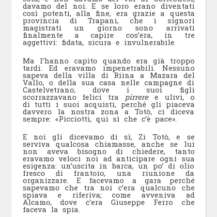
davamo del noi. E se loro erano diventati
così potenti, alla fine, era grazie a questa
provincia di Trapani, che i signori
magistrati un giorno sono arrivati
finalmente a capire cos’era, in tre
aggettivi: fidata, sicura e invulnerabile.
Ma l’hanno capito quando era già troppo
tardi. Ed eravamo impenetrabili. Nessuno
sapeva della villa di Riina a Mazara del
Vallo, o della sua casa nelle campagne di
Castelvetrano, dove i suoi figli
scorrazzavano felici tra
pirrere
e ulivi, o
di tutti i suoi acquisti, perché gli piaceva
davvero la nostra zona a Totò, ci diceva
sempre: «Picciotti, qui sì che c’è pace».
E noi gli dicevamo di sì, Zi Totò, e se
serviva qualcosa chiamasse, anche se lui
non aveva bisogno di chiedere, tanto
eravamo veloci noi ad anticipare ogni sua
esigenza: un’uscita in barca, un po’ di olio
fresco di frantoio, una riunione da
organizzare. E facevamo a gara perché
sapevamo che tra noi c’era qualcuno che
spiava e riferiva; come avveniva ad
Alcamo, dove c’era Giuseppe Ferro che
faceva la spia.