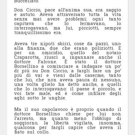
Buccellato.
Don Ciccio, pace all’anima sua, era saggio
e astuto. Aveva attraversato tutta la vita
senza mai avere problemi; ogni tanto
capitava che lo fermavano, lo
interrogavano, ma lui, picciotti, sempre
tranquillissimo era.
Aveva tre nipoti sbirri, cose da pazzi, uno
alla finanza, due che erano poliziotti. E
per un omicidio, quello del notaio
Craparotta, riuscì a ingannare anche il
dottore Falcone. È stato il dottore
Borsellino a cominciare a indagare un po’
di più su Don Ciccio, a fargli fare un po’
più di vai e vieni dalle caserme, tanto
che lui, che non aveva paura di nessuno,
una volta glielo ha detto anche, a quelli
che lo interrogavano: il paese è piccolo, e
voi fate male, ed è come infilare degli
aghi sotto le unghie.
Ma il suo capolavoro è proprio quando il
dottore Borsellino chiese per lui non
l’arresto, ma quanto meno l’obbligo di
soggiorno, la libertà vigilata, insomma,
qualcosa per fargli capire che aveva il
fiato sul collo.