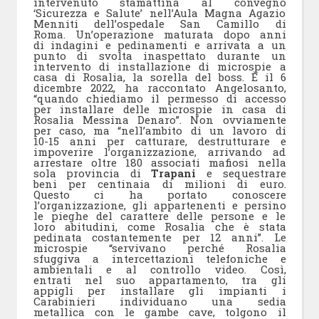
intervenuto stamattina al convegno
‘Sicurezza e Salute’ nell’Aula Magna Agazio
Menniti dell’ospedale San Camillo di
Roma. Un’operazione maturata dopo anni
di indagini e pedinamenti e arrivata a un
punto di svolta inaspettato durante un
intervento di installazione di microspie a
casa di Rosalia, la sorella del boss. È il 6
dicembre 2022, ha raccontato Angelosanto,
“quando chiediamo il permesso di accesso
per installare delle microspie in casa di
Rosalia Messina Denaro”. Non ovviamente
per caso, ma “nell’ambito di un lavoro di
10-15 anni per catturare, destrutturare e
impoverire l’organizzazione, arrivando ad
arrestare oltre 180 associati mafiosi nella
sola provincia di
Trapani
e sequestrare
beni per centinaia di milioni di euro.
Questo ci ha portato conoscere
l’organizzazione, gli appartenenti e persino
le pieghe del carattere delle persone e le
loro abitudini, come Rosalia che è stata
pedinata costantemente per 12 anni”. Le
microspie “servivano perché Rosalia
sfuggiva a intercettazioni telefoniche e
ambientali e al controllo video. Così,
entrati nel suo appartamento, tra gli
appigli per installare gli impianti i
Carabinieri individuano una sedia
metallica con le gambe cave, tolgono il