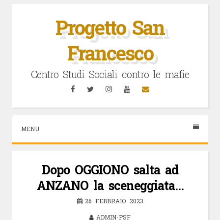
Vai
al
Progetto San
contenuto
Francesco
Centro Studi Sociali contro le mafie
Facebook
Twitter
Instagram
YouTube
Email
MENU
Dopo OGGIONO salta ad
ANZANO la sceneggiata…
26 FEBBRAIO 2023
ADMIN-PSF