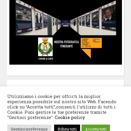
POST-IT
di Claudio Ramaccini
Utilizziamo i cookie per offrirti la miglior
esperienza possibile sul nostro sito Web. Facendo
click su “Accetta tutti”,consenti l'utilizzo di tutti i
Cookie. Puoi gestire le tue preferenze tramite
"Gestisci preferenze".
Cookie policy
© 2026 Progetto San Francesco
|
Tema WordPress:
Gestisci preferenze
Rifiuta tutti
Accetta tutti
Blogghiamo
di CrestaProject.