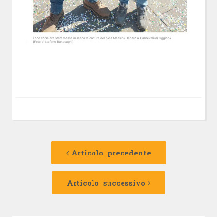
Navigazione
Articolo
precedente:
Articolo precedente
articolo
Articolo
successivo:
Articolo successivo