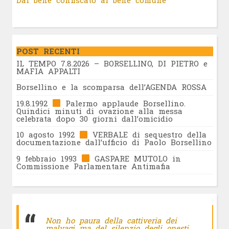
Dal bene confiscato al bene comune
POST RECENTI
IL TEMPO 7.8.2026 – BORSELLINO, DI PIETRO e
MAFIA APPALTI
Borsellino e la scomparsa dell’AGENDA ROSSA
19.8.1992
Palermo applaude Borsellino.
Quindici minuti di ovazione alla messa
celebrata dopo 30 giorni dall’omicidio
10 agosto 1992
VERBALE di sequestro della
documentazione dall’ufficio di Paolo Borsellino
9 febbraio 1993
GASPARE MUTOLO in
Commissione Parlamentare Antimafia
Non ho paura della cattiveria dei
malvagi ma del silenzio degli onesti.