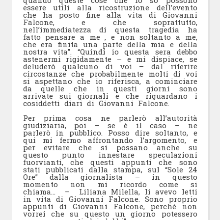
quando queste cose che io so possono
essere utili alla ricostruzione dell’evento
che ha posto fine alla vita di Giovanni
Falcone, e che soprattutto,
nell’immediatezza di questa tragedia ha
fatto pensare a me , e non soltanto a me,
che era finita una parte della mia e della
nostra vita”. “Quindi io questa sera debbo
astenermi rigidamente – e mi dispiace, se
deluderò qualcuno di voi – dal riferire
circostanze che probabilmente molti di voi
si aspettano che io riferisca, a cominciare
da quelle che in questi giorni sono
arrivate sui giornali e che riguardano i
cosiddetti diari di Giovanni Falcone.
Per prima cosa ne parlerò all’autorità
giudiziaria, poi – se è il caso – ne
parlerò in pubblico. Posso dire soltanto, e
qui mi fermo affrontando l’argomento, e
per evitare che si possano anche su
questo punto innestare speculazioni
fuorvianti, che questi appunti che sono
stati pubblicati dalla stampa, sul “Sole 24
Ore” dalla giornalista – in questo
momento non mi ricordo come si
chiama… – Liliana Milella, li avevo letti
in vita di Giovanni Falcone. Sono proprio
appunti di Giovanni Falcone, perché non
vorrei che su questo un giorno potessero