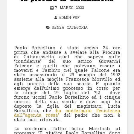
7 MARZO 2023
ADMIN-PSF
SENZA CATEGORIA
Paolo Borsellino è stato ucciso 24 ore
prima che andasse a svelare alla Procura
di Caltanissetta quel che sapeva sulle
“confidenze” del suo amico Giovanni
Falcone e quelli che potevano essere i
moventi e l’ambito nel quale Falcone era
stato assassinato il 23 maggio del 1992
assieme alla moglie Francesca Morvillo ed
agli uomini della sua scorta. E’ quanto
emerge dall’ultimo processo in corso per
la strage del 19 luglio del ’92 dove
furono uccisi Paolo Borsellino ed i cinque
uomini della sua scorta e dove oggi ha
deposto la figlia del magistrato, Lucia
Borsellino, che
ha confermato l’esistenza
dell'”agenda rossa”
del padre che non è
stata mai ritrovata.
Lo conferma l’altro figlio Manfredi al
processo: “Il giudice Paolo Borsellino, dopo