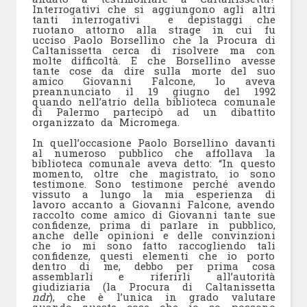
Interrogativi che si aggiungono agli altri
tanti interrogativi e depistaggi che
ruotano attorno alla strage in cui fu
ucciso Paolo Borsellino che la Procura di
Caltanissetta cerca di risolvere ma con
molte difficoltà. E che Borsellino avesse
tante cose da dire sulla morte del suo
amico Giovanni Falcone, lo aveva
preannunciato il 19 giugno del 1992
quando nell’atrio della biblioteca comunale
di Palermo partecipò ad un dibattito
organizzato da Micromega.
In quell’occasione Paolo Borsellino davanti
al numeroso pubblico che affollava la
biblioteca comunale aveva detto: “In questo
momento, oltre che magistrato, io sono
testimone. Sono testimone perché avendo
vissuto a lungo la mia esperienza di
lavoro accanto a Giovanni Falcone, avendo
raccolto come amico di Giovanni tante sue
confidenze, prima di parlare in pubblico,
anche delle opinioni e delle convinzioni
che io mi sono fatto raccogliendo tali
confidenze, questi elementi che io porto
dentro di me, debbo per prima cosa
assemblarli e riferirli all’autorità
giudiziaria (la Procura di Caltanissetta
ndr
), che è l’unica in grado valutare