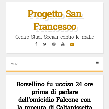
Vai
al
Progetto San
contenuto
Francesco
Centro Studi Sociali contro le mafie
Facebook
Twitter
Instagram
YouTube
Email
MENU
Borsellino fu ucciso 24 ore
prima di parlare
dell’omicidio Falcone con
la procura di Caltanissetta