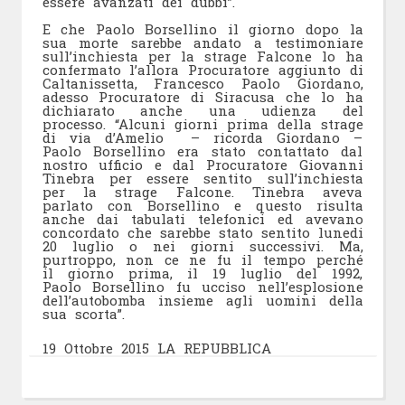
essere avanzati dei dubbi”.
E che Paolo Borsellino il giorno dopo la
sua morte sarebbe andato a testimoniare
sull’inchiesta per la strage Falcone lo ha
confermato l’allora Procuratore aggiunto di
Caltanissetta, Francesco Paolo Giordano,
adesso Procuratore di Siracusa che lo ha
dichiarato anche una udienza del
processo. “Alcuni giorni prima della strage
di via d’Amelio – ricorda Giordano –
Paolo Borsellino era stato contattato dal
nostro ufficio e dal Procuratore Giovanni
Tinebra per essere sentito sull’inchiesta
per la strage Falcone. Tinebra aveva
parlato con Borsellino e questo risulta
anche dai tabulati telefonici ed avevano
concordato che sarebbe stato sentito lunedi
20 luglio o nei giorni successivi. Ma,
purtroppo, non ce ne fu il tempo perché
il giorno prima, il 19 luglio del 1992,
Paolo Borsellino fu ucciso nell’esplosione
dell’autobomba insieme agli uomini della
sua scorta”.
19 Ottobre 2015 LA REPUBBLICA