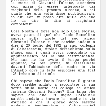
la morte di Giovanni Falcone, attendeva
con ansia di essere interrogato dai
magistrati della procura nissena, a tal
punto che una volta disse pubblicamente:
io qui non vi posso dire nulla, ciò che
ho da dire lo dirò ai magistrati
competenti”.
Cosa Nostra e forse non solo Cosa Nostra,
aveva paura di quel che Paolo Borsellino
sapeva sulla morte del suo amico
Giovanni Falcone e che sarebbe andato a
dire il 20 luglio del 1992 ai suoi colleghi
di Caltanissetta, titolari del’inchiesta sulla
strage, con i quali aveva concordato un
appuntamento per la sua testimonianza.
Ma non ne ha avuto il tempo perché
appunto, 24 ore prima, fu assassinato
davanti l’abitazione della madre in via
D’Amelio dove fu fatta esplodere una Fiat
126 imbottita di tritolo.
Chi sapeva che Paolo Borsellino il giorno
dopo sarebbe andato a raccontare la sua
verità sulla morte del collega ed amico
fraterno Giovanni Falcone? Una talpa che
sapeva che quel 19 luglio Borsellino
sarebbe andato a trovare la madre in via
d’Amelio e che il giorno dopo sarebbe
andato a testimoniare a Caltanissetta?