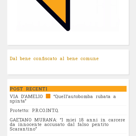
Dal bene confiscato al bene comune
POST RECENTI
VIA D’AMELIO
“Quell’autobomba rubata a
spinta”
Protetto: P.R.CO.INT.Q.
GAETANO MURANA: “I miei 18 anni in carcere
da innocente accusato dal falso pentito
Scarantino”