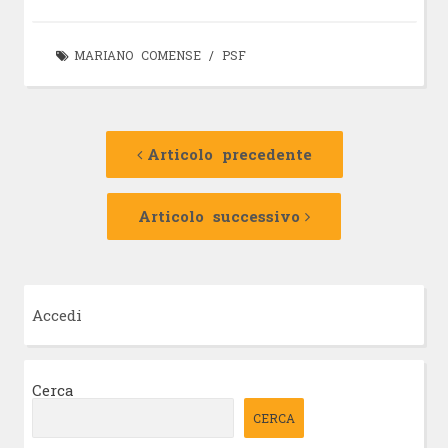
MARIANO COMENSE
/
PSF
Navigazione
Articolo
precedente:
Articolo precedente
articolo
Articolo
successivo:
Articolo successivo
Accedi
Cerca
CERCA