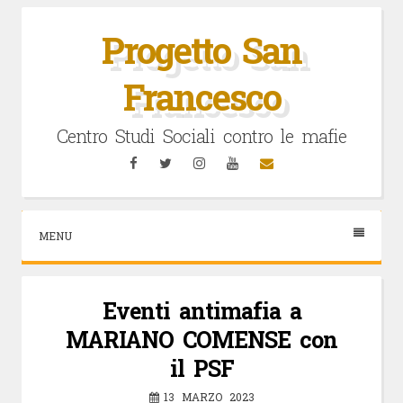
Vai
al
Progetto San
contenuto
Francesco
Centro Studi Sociali contro le mafie
Facebook
Twitter
Instagram
YouTube
Email
MENU
Eventi antimafia a
MARIANO COMENSE con
il PSF
13 MARZO 2023