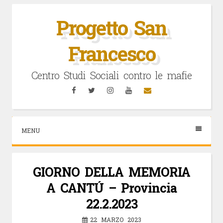
Vai
al
Progetto San
contenuto
Francesco
Centro Studi Sociali contro le mafie
Facebook
Twitter
Instagram
YouTube
Email
MENU
GIORNO DELLA MEMORIA
A CANTÚ – Provincia
22.2.2023
22 MARZO 2023