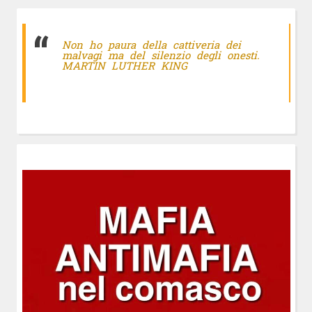
Non ho paura della cattiveria dei
malvagi ma del silenzio degli onesti.
MARTIN LUTHER KING