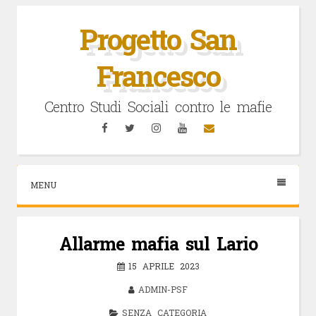
Vai
al
Progetto San
contenuto
Francesco
Centro Studi Sociali contro le mafie
Facebook
Twitter
Instagram
YouTube
Email
MENU
Allarme mafia sul Lario
15 APRILE 2023
ADMIN-PSF
SENZA CATEGORIA