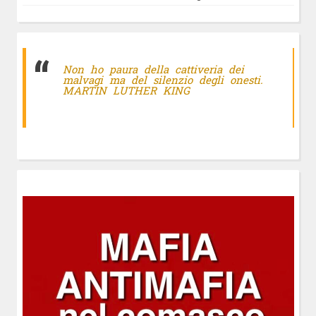
Non ho paura della cattiveria dei
malvagi ma del silenzio degli onesti.
MARTIN LUTHER KING