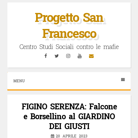
Vai
al
Progetto San
contenuto
Francesco
Centro Studi Sociali contro le mafie
Facebook
Twitter
Instagram
YouTube
Email
MENU
FIGINO SERENZA: Falcone
e Borsellino al GIARDINO
DEI GIUSTI
20 APRILE 2023