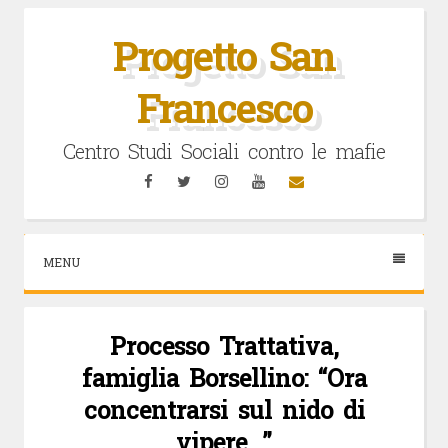
Vai
al
Progetto San
contenuto
Francesco
Centro Studi Sociali contro le mafie
Facebook
Twitter
Instagram
YouTube
Email
MENU
Processo Trattativa,
famiglia Borsellino: “Ora
concentrarsi sul nido di
vipere…”