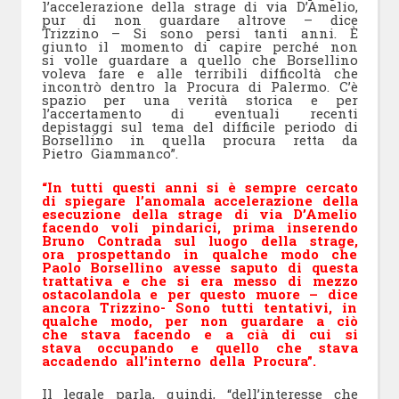
l’accelerazione della strage di via D’Amelio,
pur di non guardare altrove – dice
Trizzino – Si sono persi tanti anni. È
giunto il momento di capire perché non
si volle guardare a quello che Borsellino
voleva fare e alle terribili difficoltà che
incontrò dentro la Procura di Palermo. C’è
spazio per una verità storica e per
l’accertamento di eventuali recenti
depistaggi sul tema del difficile periodo di
Borsellino in quella procura retta da
Pietro Giammanco”.
“In tutti questi anni si è sempre cercato
di spiegare l’anomala accelerazione della
esecuzione della strage di via D’Amelio
facendo voli pindarici, prima inserendo
Bruno Contrada sul luogo della strage,
ora prospettando in qualche modo che
Paolo Borsellino avesse saputo di questa
trattativa e che si era messo di mezzo
ostacolandola e per questo muore – dice
ancora Trizzino- Sono tutti tentativi, in
qualche modo, per non guardare a ciò
che stava facendo e a cià di cui si
stava occupando e quello che stava
accadendo all’interno della Procura”.
Il legale parla, quindi, “dell’interesse che