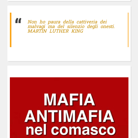
Non ho paura della cattiveria dei
malvagi ma del silenzio degli onesti.
MARTIN LUTHER KING