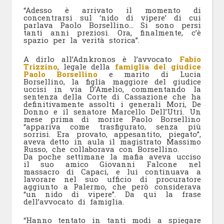
“Adesso è arrivato il momento di
concentrarsi sul ‘nido di vipere’ di cui
parlava Paolo Borsellino… Si sono persi
tanti anni preziosi. Ora, finalmente, c’è
spazio per la verità storica”.
A dirlo all’Adnkronos è l’avvocato
Fabio
Trizzino
, legale della
famiglia del giudice
Paolo Borsellino
e marito di Lucia
Borsellino, la figlia maggiore del giudice
uccisi in via D’Amelio, commentando la
sentenza della Corte di Cassazione che ha
definitivamente assolti i generali Mori, De
Donno e il senatore Marcello Dell’Utri. Un
mese prima di morire Paolo Borsellino
“appariva come trasfigurato, senza più
sorrisi. Era provato, appesantito, piegato”,
aveva detto in aula il magistrato Massimo
Russo, che collaborava con Borsellino.
Da poche settimane la mafia aveva ucciso
il suo amico Giovanni Falcone nel
massacro di Capaci, e lui continuava a
lavorare nel suo ufficio di procuratore
aggiunto a Palermo, che però considerava
“un nido di vipere”. Da qui la frase
dell’avvocato di famiglia.
“Hanno tentato in tanti modi a spiegare