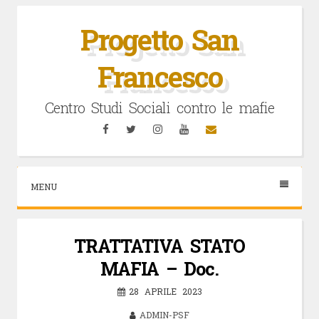
Vai
al
Progetto San
contenuto
Francesco
Centro Studi Sociali contro le mafie
Facebook
Twitter
Instagram
YouTube
Email
MENU
TRATTATIVA STATO
MAFIA – Doc.
28 APRILE 2023
ADMIN-PSF