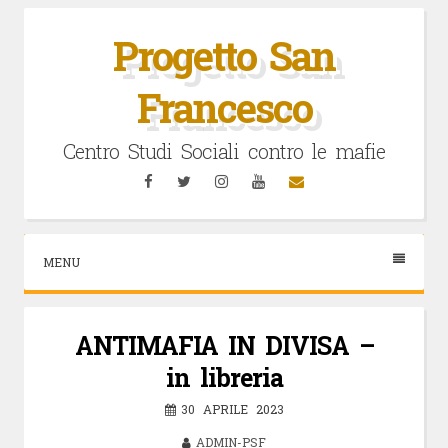
Vai
al
Progetto San
contenuto
Francesco
Centro Studi Sociali contro le mafie
Facebook
Twitter
Instagram
YouTube
Email
MENU
ANTIMAFIA IN DIVISA –
in libreria
30 APRILE 2023
ADMIN-PSF