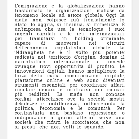
L’emigrazione e la globalizzazione hanno
trasformato le organizzazioni mafiose da
fenomeno locale ad attore globale. Oggi la
mafia non colpisce più frontalmente lo
Stato: lo aggira, si insinua, si mimetizza. È
un’impresa che usa la tecnologia, i suoi
ingenti capitali e le reti internazionali
per tramutarsi in holding criminale,
capace di muoversi nei circuiti
dell’economia capitalistica globale. La
’Ndrangheta ne è il volto più potente:
radicata nel territorio d’origine, domina il
narcotraffico internazionale e investe
ovunque trovi opportunità di profitto. Le
innovazioni digitali hanno moltiplicato la
forza della mafia: comunicazioni criptate,
piattaforme online e web sono diventati
strumenti essenziali per coordinare affari,
riciclare denaro e infiltrarsi nei mercati
più redditizi. La mafia non conosce
confini; attecchisce ove la società mostri
debolezze e indifferenza, influenzando la
politica, l’economia e le comunità. Per
contrastarla non bastano repressione o
indignazione a giorni alterni: serve una
società che rifiuti le scorciatoie, che non
si presti, che non volti lo sguardo.