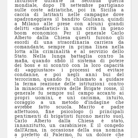
incursore durante la Seconda guerra
mondiale, dopo l’8 settembre partigiano
sulle coste adriatiche, poi in Sicilia a
caccia di latitanti nelle campagne dove
spadroneggiava il bandito Giuliano, quindi
a Milano alle prese con alcuni grandi
delitti «mediatici» in una città in pieno
boom economico. Per il generale Carlo
Alberto dalla Chiesa questi furono gli
esordi di una straordinaria carriera da
comandante, sempre in prima linea nella
lotta alla criminalità e al servizio dello
Stato. Nella lunga battaglia contro la
mafia, quando sfidò il sistema di potere
dei boss e si scontrò con la loro capacità
di «aggiustare» i processi ed evitare
condanne, e poi negli anni bui del
terrorismo, quando fu chiamato a guidare
la ferma reazione delle istituzioni contro
la minaccia eversiva delle Brigate rosse, il
generale fu sempre sul campo accanto ai
propri uomini, e unì carisma, intuito,
coraggio a un metodo d’indagine che
avrebbe fatto scuola. Marito e padre
affettuoso, fine psicologo (i principali
pentimenti di brigatisti furono merito suo),
Carlo Alberto dalla Chiesa è stato,
innanzitutto, un carabiniere. E il congedo
dall’Arma, in occasione della sua nomina
a prefetto di Palermo, fu un dolore che