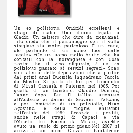
Un ex poliziotto. Omicidi eccellenti e
stragi di mafia. Una donna legata a
Gladio. Un mistero che dura da trent’anni.
«Io credo che il personaggio con il volto
sfregiato sia molto pericoloso. È un cane,
sto parlando di un uomo fuori dalle
regole.» «C’è un uomo molto brutto che ha
contatti con la ’ndrangheta e con Cosa
nostra, ha il viso sfigurato, è un ex
poliziotto passato ai servizi segreti.» Sono
solo alcune delle deposizioni che a partire
dai primi anni Duemila inquadrano Faccia
da Mostro. Si parla di lui per l’omicidio
di Ninni Cassarà, a Palermo, nel 1985. Per
quello di un bambino, Claudio Domino,
l’anno dopo. Per il fallito attentato
all’Addaura ai danni di Giovanni Falcone,
e per l’omicidio di un poliziotto, Nino
Agostino, e della moglie, entrambi
nell’estate del 1989. Secondo i pentiti,
anche nelle stragi di Capaci e via
D’Amelio lui, Faccia da Mostro, avrebbe
avuto un ruolo di primo piano.Nel 2007 si
arriva a un nome. Giovanni Pantaleone