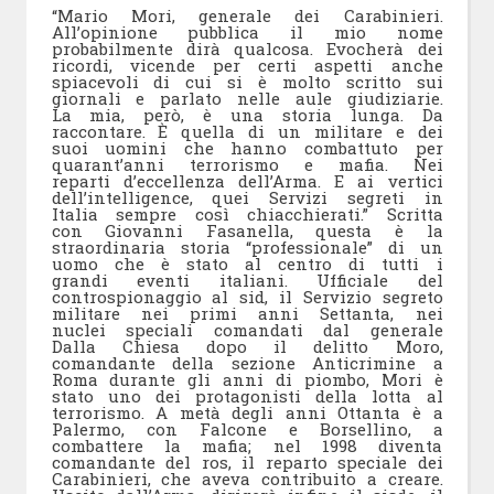
“Mario Mori, generale dei Carabinieri.
All’opinione pubblica il mio nome
probabilmente dirà qualcosa. Evocherà dei
ricordi, vicende per certi aspetti anche
spiacevoli di cui si è molto scritto sui
giornali e parlato nelle aule giudiziarie.
La mia, però, è una storia lunga. Da
raccontare. È quella di un militare e dei
suoi uomini che hanno combattuto per
quarant’anni terrorismo e mafia. Nei
reparti d’eccellenza dell’Arma. E ai vertici
dell’intelligence, quei Servizi segreti in
Italia sempre così chiacchierati.” Scritta
con Giovanni Fasanella, questa è la
straordinaria storia “professionale” di un
uomo che è stato al centro di tutti i
grandi eventi italiani. Ufficiale del
controspionaggio al sid, il Servizio segreto
militare nei primi anni Settanta, nei
nuclei speciali comandati dal generale
Dalla Chiesa dopo il delitto Moro,
comandante della sezione Anticrimine a
Roma durante gli anni di piombo, Mori è
stato uno dei protagonisti della lotta al
terrorismo. A metà degli anni Ottanta è a
Palermo, con Falcone e Borsellino, a
combattere la mafia; nel 1998 diventa
comandante del ros, il reparto speciale dei
Carabinieri, che aveva contribuito a creare.