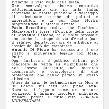
svelando il vero volto della mafia.
Uno sconvolgente sistema corruttivo
istituzionalizzato che, in tutta Italia,
depredava le risorse pubbliche a vantaggio
di selezionate cricche di politici e
imprenditori, e di cui Cosa Nostra
rappresentava il braccio armato.
Paolo Borsellino
credeva che l’inchiesta
Mafia-appalti fosse all’origine della morte
di
Giovanni
Falcone
, ed è molto probabile
che anche la strage di via d’Amelio (con
il relativo depistaggio) sia da attribuire al
dossier del ROS dei carabinieri.
Antonio Di Pietro
ha riconosciuto il suo
stretto e inquietante legame con Mani
Pulite.
Oggi, finalmente, il pubblico italiano può
conoscere la verità su un’inchiesta che
non doveva proseguire, nel racconto
documentato e coinvolgente di due
protagonisti che hanno pagato un prezzo
altissimo.
Attese da anni, le testimonianze di Mori e
De Donno sui fatti dei primi anni
Novanta si leggono come un romanzo
poliziesco. E faranno discutere, indignare,
tremare: perché è tutto vero.
LIBRERIA
UNIVERSITARIA