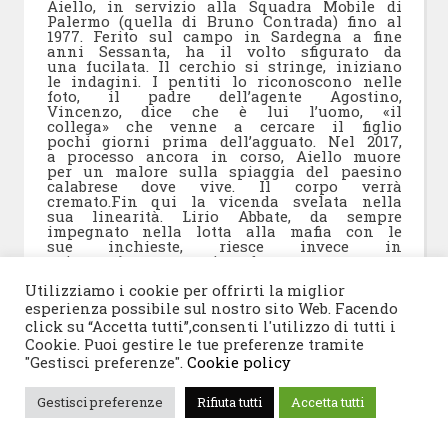
Aiello, in servizio alla Squadra Mobile di
Palermo (quella di Bruno Contrada) fino al
1977. Ferito sul campo in Sardegna a fine
anni Sessanta, ha il volto sfigurato da
una fucilata. Il cerchio si stringe, iniziano
le indagini. I pentiti lo riconoscono nelle
foto, il padre dell’agente Agostino,
Vincenzo, dice che è lui l’uomo, «il
collega» che venne a cercare il figlio
pochi giorni prima dell’agguato. Nel 2017,
a processo ancora in corso, Aiello muore
per un malore sulla spiaggia del paesino
calabrese dove vive. Il corpo verrà
cremato.Fin qui la vicenda svelata nella
sua linearità. Lirio Abbate, da sempre
impegnato nella lotta alla mafia con le
sue inchieste, riesce invece in
un’atmosfera quasi da romanzo a
ricostruire tutti i misteri dietro questa
Utilizziamo i cookie per offrirti la miglior
storia terribilmente vera e documentata.
Tra sospette connivenze con la criminalità
esperienza possibile sul nostro sito Web. Facendo
organizzata e con apparati deviati dei
click su “Accetta tutti”,consenti l'utilizzo di tutti i
servizi, Faccia da Mostro compare in
Cookie. Puoi gestire le tue preferenze tramite
troppe vicende sanguinarie ancora in
"Gestisci preferenze".
Cookie policy
parte irrisolte. Accanto a lui, in più
occasioni, una figura femminile, una
«donna pericolosissima», una «guerriera»
Gestisci preferenze
Rifiuta tutti
Accetta tutti
secondo le parole dei collaboratori di
giustizia. Che oggi potrebbe avere volto e
un