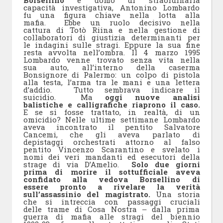
Borsellino
e uomo di straordinaria
capacità investigativa, Antonino Lombardo
fu una figura chiave nella lotta alla
mafia. Ebbe un ruolo decisivo nella
cattura di Totò Riina e nella gestione di
collaboratori di giustizia determinanti per
le indagini sulle stragi. Eppure la sua fine
resta avvolta nell’ombra. Il 4 marzo 1995
Lombardo venne trovato senza vita nella
sua auto, all’interno della caserma
Bonsignore di Palermo: un colpo di pistola
alla testa, l’arma tra le mani e una lettera
d’addio. Tutto sembrava indicare il
suicidio. Ma
oggi nuove analisi
balistiche e calligrafiche riaprono il caso.
E se si fosse trattato, in realtà, di un
omicidio? Nelle ultime settimane Lombardo
aveva incontrato il pentito Salvatore
Cancemi, che gli aveva parlato di
depistaggi orchestrati attorno al falso
pentito Vincenzo Scarantino e svelato i
nomi dei veri mandanti ed esecutori della
strage di via D’Amelio.
Solo due giorni
prima di morire il sottufficiale aveva
confidato alla vedova Borsellino di
essere pronto a rivelare la verità
sull’assassinio del magistrato.
Una storia
che si intreccia con passaggi cruciali
delle trame di Cosa Nostra ‒ dalla prima
guerra di mafia alle stragi del biennio