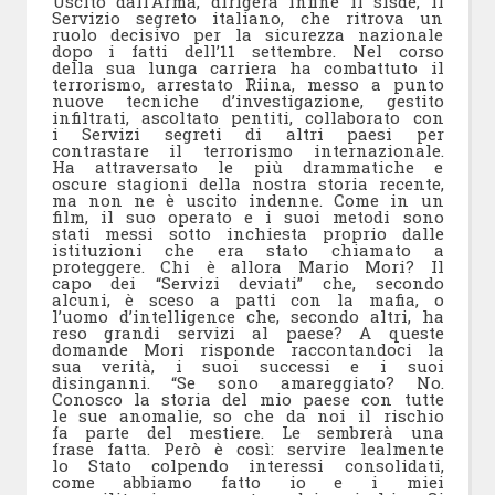
Uscito dall’Arma, dirigerà infine il sisde, il
Servizio segreto italiano, che ritrova un
ruolo decisivo per la sicurezza nazionale
dopo i fatti dell’11 settembre. Nel corso
della sua lunga carriera ha combattuto il
terrorismo, arrestato Riina, messo a punto
nuove tecniche d’investigazione, gestito
infiltrati, ascoltato pentiti, collaborato con
i Servizi segreti di altri paesi per
contrastare il terrorismo internazionale.
Ha attraversato le più drammatiche e
oscure stagioni della nostra storia recente,
ma non ne è uscito indenne. Come in un
film, il suo operato e i suoi metodi sono
stati messi sotto inchiesta proprio dalle
istituzioni che era stato chiamato a
proteggere. Chi è allora Mario Mori? Il
capo dei “Servizi deviati” che, secondo
alcuni, è sceso a patti con la mafia, o
l’uomo d’intelligence che, secondo altri, ha
reso grandi servizi al paese? A queste
domande Mori risponde raccontandoci la
sua verità, i suoi successi e i suoi
disinganni. “Se sono amareggiato? No.
Conosco la storia del mio paese con tutte
le sue anomalie, so che da noi il rischio
fa parte del mestiere. Le sembrerà una
frase fatta. Però è così: servire lealmente
lo Stato colpendo interessi consolidati,
come abbiamo fatto io e i miei