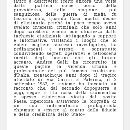
faticò a descrivere: scelto ancora una volta
dalla politica come uomo della
provvidenza, nella stagione più
sanguinosa della guerra di mafia fu
lasciato solo, quando Cosa nostra decise
di eliminarlo perché in poco tempo aveva
svelato interessi criminali che solo anni
dopo sarebbero emersi con chiarezza dalle
inchieste giudiziarie. Attingendo a rapporti
e informative, visitando i luoghi che lo
videro cogliere successi investigativi, tra
pedinamenti e arresti, e soprattutto
condividendo segreti operativi e retroscena
inediti degli uomini che gli furono
accanto, Andrea Galli ha ricostruito in
queste pagine la vicenda umana e
professionale del più famoso carabiniere
d’Italia, trentacinque anni dopo il tragico
attentato di via Carini a Palermo, il 3
settembre 1982, e insieme ha tracciato un
racconto che, dal secondo dopoguerra a
oggi, segue il filo rosso della drammatica
e spesso misteriosa storia del nostro
Paese, ripercorsa attraverso la biografia di
un suo indimenticato protagonista
chiamato a «essere al centro della fiducia
e della credibilità dello Stato».