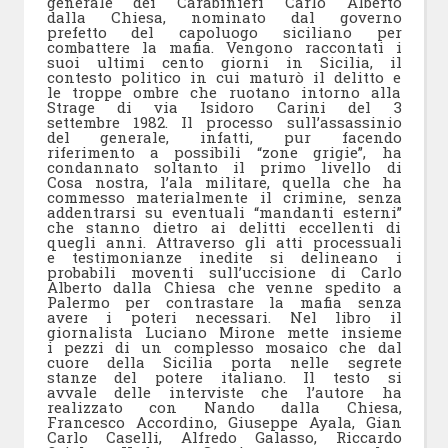
generale dei Carabinieri Carlo Alberto
dalla Chiesa, nominato dal governo
prefetto del capoluogo siciliano per
combattere la mafia. Vengono raccontati i
suoi ultimi cento giorni in Sicilia, il
contesto politico in cui maturò il delitto e
le troppe ombre che ruotano intorno alla
Strage di via Isidoro Carini del 3
settembre 1982. Il processo sull’assassinio
del generale, infatti, pur facendo
riferimento a possibili “zone grigie”, ha
condannato soltanto il primo livello di
Cosa nostra, l’ala militare, quella che ha
commesso materialmente il crimine, senza
addentrarsi su eventuali “mandanti esterni”
che stanno dietro ai delitti eccellenti di
quegli anni. Attraverso gli atti processuali
e testimonianze inedite si delineano i
probabili moventi sull’uccisione di Carlo
Alberto dalla Chiesa che venne spedito a
Palermo per contrastare la mafia senza
avere i poteri necessari. Nel libro il
giornalista Luciano Mirone mette insieme
i pezzi di un complesso mosaico che dal
cuore della Sicilia porta nelle segrete
stanze del potere italiano. Il testo si
avvale delle interviste che l’autore ha
realizzato con Nando dalla Chiesa,
Francesco Accordino, Giuseppe Ayala, Gian
Carlo Caselli, Alfredo Galasso, Riccardo