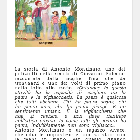
La storia di Antonio Montinaro, uno dei
poliziotti della scorta di Giovanni Falcone,
raccontata dalla moglie Tina che da
trent’anni è uno dei volti di primo piano
nella lotta alla mafia.
«Chiunque fa questa
attività ha la capacità di scegliere tra la
paura e la vigliaccheria. La paura è qualcosa
che tutti abbiamo. Chi ha paura sogna, chi
ha paura ama, chi ha paura piange. È un
sentimento umano. È la vigliaccheria che
non si capisce, e non deve rientrare
nell’ottica umana. Io come tutti gli uomini ho
paura, indubbiamente non sono vigliacco».
Antonio Montinaro è un ragazzo vivace,
che odia le ingiustizie e non sa stare con
le mani in mano. Per questo, quando