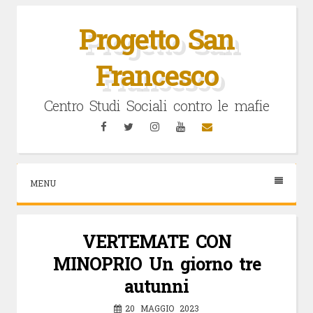
Vai
al
Progetto San
contenuto
Francesco
Centro Studi Sociali contro le mafie
Facebook
Twitter
Instagram
YouTube
Email
MENU
VERTEMATE CON
MINOPRIO Un giorno tre
autunni
20 MAGGIO 2023