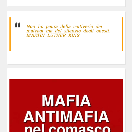
Non ho paura della cattiveria dei
malvagi ma del silenzio degli onesti.
MARTIN LUTHER KING