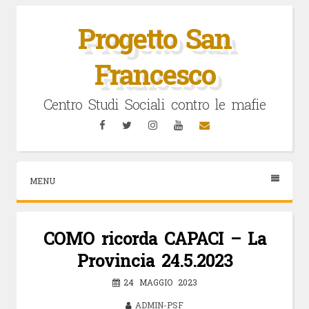
Vai
al
Progetto San
contenuto
Francesco
Centro Studi Sociali contro le mafie
Facebook
Twitter
Instagram
YouTube
Email
MENU
COMO ricorda CAPACI – La
Provincia 24.5.2023
24 MAGGIO 2023
ADMIN-PSF