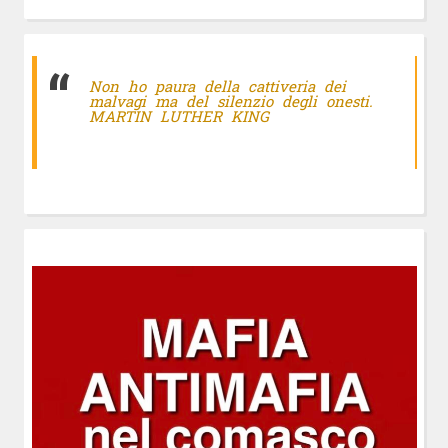
Non ho paura della cattiveria dei
malvagi ma del silenzio degli onesti.
MARTIN LUTHER KING