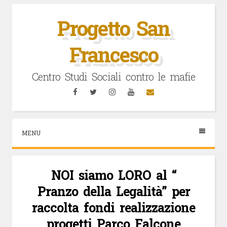
Vai
al
Progetto San
contenuto
Francesco
Centro Studi Sociali contro le mafie
Facebook
Twitter
Instagram
YouTube
Email
MENU
NOI siamo LORO al “
Pranzo della Legalità” per
raccolta fondi realizzazione
progetti Parco Falcone