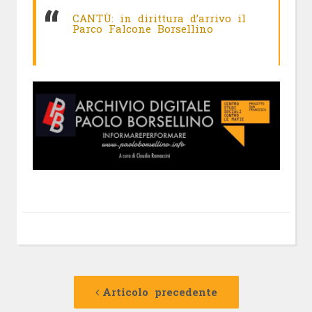
CANTÙ: in dirittura d’arrivo il
Parco Falcone Borsellino
Navigazione
Articolo
precedente:
Articolo precedente
articolo