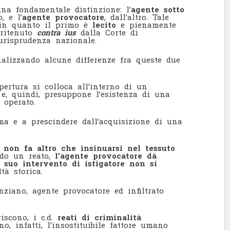
una fondamentale distinzione: l’
agente sotto
, e l’
agente provocatore
, dall’altro. Tale
a in quanto il primo è
lecito
e pienamente
 ritenuto
contra ius
dalla Corte di
iurisprudenza nazionale.
alizzando alcune differenze fra queste due
pertura si colloca all’interno di un
e, quindi, presuppone l’esistenza di una
 operato.
ima e a prescindere dall’acquisizione di una
to non fa altro che insinuarsi nel tessuto
do un reato,
l’agente provocatore dà
 suo intervento di istigatore non si
tà storica.
enziano, agente provocatore ed infiltrato
iscono, i c.d.
reati di criminalità
no, infatti, l’insostituibile fattore umano