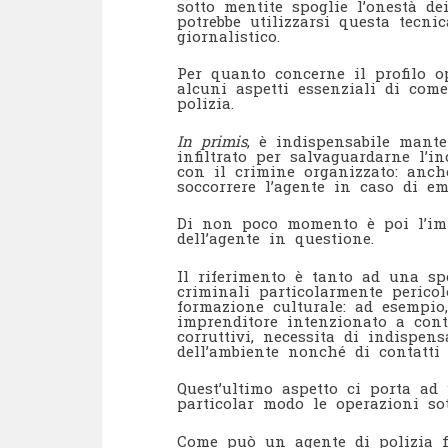
sotto mentite spoglie l’onestà de
potrebbe utilizzarsi questa tecni
giornalistico.
Per quanto concerne il profilo o
alcuni aspetti essenziali di com
polizia.
In primis
, è indispensabile mante
infiltrato per salvaguardarne l’i
con il crimine organizzato: anch
soccorrere l’agente in caso di em
Di non poco momento è poi l’imp
dell’agente in questione.
Il riferimento è tanto ad una sp
criminali particolarmente perico
formazione culturale: ad esempio,
imprenditore intenzionato a contr
corruttivi, necessita di indispen
dell’ambiente nonché di contatti 
Quest’ultimo aspetto ci porta ad
particolar modo le operazioni sot
Come può un agente di polizia fi