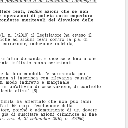
oro provenienza o ne consentono l’impiego
”
[3]
.
tere reati,
rectius
azioni che se non
e operazioni di polizia sotto copertura
ondotte meritevoli del disvalore delle
(L. n. 3/2019) il Legislatore ha esteso il
che ad alcuni reati contro la p.a. di
i corruzione, induzione indebita,
un’altra domanda, e cioè se e fino a che
nte infiltrato siano scriminati.
e la loro condotta ‘‘è scriminata per
non si inserisca con rilevanza causale
in modo indiretto e marginale
in un’attività di osservazione, di controllo
lecite altrui”.
[5]
ittimità ha affermato che non può farsi
’art. 55 c.p.p., l’esclusione della
catore, poiché è adempimento di un dovere
 già di suscitare azioni criminose al fine
n., sez. 4, 21 settembre 2016, n. 47056
).