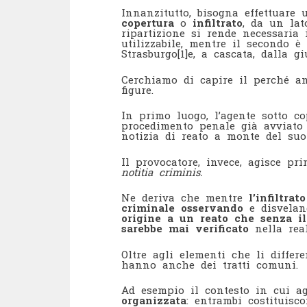
Innanzitutto, bisogna effettuare 
copertura
o
infiltrato
, da un lato
ripartizione si rende necessari
utilizzabile, mentre il secondo è
Strasburgo
[1]
e, a cascata, dalla g
Cerchiamo di capire il perché an
figure.
In primo luogo, l’agente sotto co
procedimento penale già avviato 
notizia di reato a monte del suo
Il provocatore, invece, agisce pr
notitia criminis.
Ne deriva che mentre
l’infiltra
criminale osservando
e disvelan
origine a un reato che senza il
sarebbe mai verificato
nella real
Oltre agli elementi che li differ
hanno anche dei tratti comuni.
Ad esempio il contesto in cui ag
organizzata
: entrambi costituisco