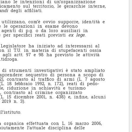
siano le intenzioni di un’organizzazione
icamento sul territorio, le gerarchie interne,
andi
degli affiliati.
utilizzano, com’è ovvio supporre, identità e
 e le operazioni in esame devono
agenti di p.g. o da loro ausiliari in
e per specifici reati previsti
ex lege.
Legislatore ha iniziato ad interessarsi al
n il T.U. in materia di stupefacenti ossia
e agli artt. 97 e 98 ha previsto le attività
tidroga.
 di strumenti investigativi è stato ampliato
mprendere: sequestro di persona a scopo di
2), contrasto al traffico di armi (L. 7 agosto
(L. 18 febbraio 1992, n. 172), reati di pedo-
le, riduzione in schiavitù e turismo
9), contrasto al crimine organizzato
L. 15 dicembre 2001, n. 438) e, infine, alcuni
2019 n. 3).
’istituto.
a organica effettuata con L. 16 marzo 2006,
piutamente l’attuale disciplina delle