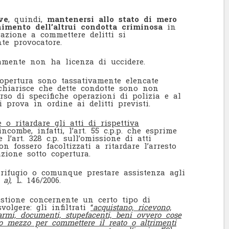
ve
, quindi,
mantenersi allo stato di mero
nimento dell’altrui condotta criminosa
in
azione a commettere delitti si
nte provocatore.
mente non ha licenza di uccidere.
copertura sono tassativamente elencate
e chiarisce che dette condotte sono non
orso di specifiche operazioni di polizia e al
 prova in ordine ai delitti previsti.
 o ritardare gli atti di rispettiva
incombe, infatti, l’art. 55 c.p.p. che esprime
 l’art. 328 c.p. sull’omissione di atti
on fossero facoltizzati a ritardare l’arresto
zione sotto copertura.
e rifugio o comunque prestare assistenza agli
.
a)
, L. 146/2006.
estione concernente un certo tipo di
volgere: gli infiltrati
“
acquistano, ricevono,
armi, documenti, stupefacenti, beni ovvero cose
o o mezzo per commettere il reato o altrimenti