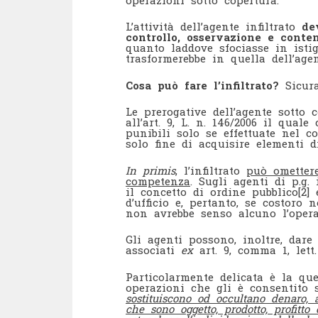
L’attività dell’agente infiltrato
de
controllo, osservazione e conte
quanto laddove sfociasse in istig
trasformerebbe in quella dell’age
Cosa può fare l’infiltrato?
Sicura
Le prerogative dell’agente sotto 
all’art. 9, L. n. 146/2006 il qual
punibili solo se effettuate nel c
solo fine di acquisire elementi di
In primis
, l’infiltrato
può omettere
competenza
. Sugli agenti di p.g. 
il concetto di ordine pubblico
[2]
e
d’ufficio e, pertanto, se costoro n
non avrebbe senso alcuno l’opera
Gli agenti possono, inoltre, dar
associati
ex
art. 9, comma 1, lett
Particolarmente delicata è la qu
operazioni che gli è consentito s
sostituiscono od occultano denaro, 
che sono oggetto, prodotto, profitt