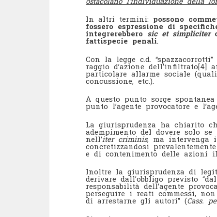
ostacolano l’individuazione della l
In altri termini:
possono commet
fossero espressione di specifich
integrerebbero
sic et simpliciter
c
fattispecie penali
.
Con la legge c.d. “spazzacorrotti” 
raggio d’azione dell’infiltrato
[4]
an
particolare allarme sociale (qual
concussione, etc.).
A questo punto sorge spontanea 
punto l’agente provocatore e l’age
La giurisprudenza ha chiarito ch
adempimento del dovere solo se 
nell’
iter criminis
, ma intervenga 
concretizzandosi prevalentemente 
e di contenimento delle azioni il
Inoltre la giurisprudenza di leg
derivare dall’obbligo previsto “dall
responsabilità dell’agente provo
perseguire i reati commessi, non
di arrestarne gli autori” (
Cass. pe