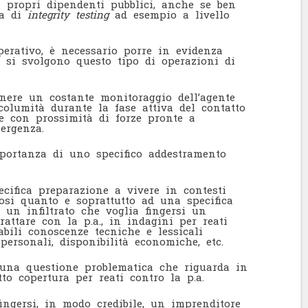
i propri dipendenti pubblici, anche se ben
ca di
integrity testing
ad esempio a livello
perativo, è necessario porre in evidenza
e si svolgono questo tipo di operazioni di
nere un costante monitoraggio dell’agente
ncolumità durante la fase attiva del contatto
e con prossimità di forze pronte a
ergenza.
ortanza di uno specifico addestramento
ecifica preparazione a vivere in contesti
losi quanto e soprattutto ad una specifica
 un infiltrato che voglia fingersi un
attare con la p.a., in indagini per reati
sabili conoscenze tecniche e lessicali
personali, disponibilità economiche, etc.
 una questione problematica che riguarda in
to copertura per reati contro la p.a.
ngersi, in modo credibile, un imprenditore