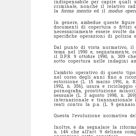
indispensabile per capire quali 
criminale, nonché il relativo rad
la
forma mentis
ed il
modus oper
In genere, ambedue queste figure 
documenti di copertura o fittizi
necessariamente essere svolte da 
specifiche operazioni di polizia 
Dal punto di vista normativo, il 
tema nel 1990 e, segnatamente, co
il D.P.R. 9 ottobre 1990, n. 309 ch
sotto copertura nelle indagini an
L’ambito operativo di questo tipo
nel corso degli anni fino a rico
estorsione (L. 15 marzo 1991, n. 8
1992, n. 356), usura e riciclaggio 
pornografia, prostituzione minori
sessuale (L. 3 agosto 1998, n. 26
internazionale e transnazionale (
reati contro la p.a. (L. 9 gennaio 
Questa l’evoluzione normativa dell
Inoltre, è da segnalare la riform
n. 146 che all’art. 9 delinea com
operazioni sotto copertura.