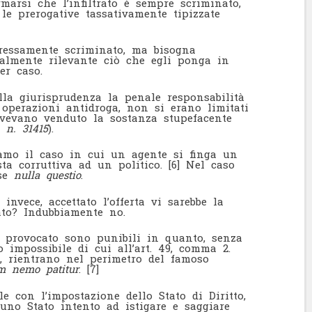
marsi che l’infiltrato è sempre scriminato,
e prerogative tassativamente tipizzate
pressamente scriminato, ma bisogna
lmente rilevante ciò che egli ponga in
er caso.
lla giurisprudenza la penale responsabilità
 operazioni antidroga, non si erano limitati
avevano venduto la sostanza stupefacente
, n. 31415
).
iamo il caso in cui un agente si finga un
ta corruttiva ad un politico.
[6]
Nel caso
sse
nulla questio
.
 invece, accettato l’offerta vi sarebbe la
ato? Indubbiamente no.
é provocato sono punibili in quanto, senza
 impossibile di cui all’art. 49, comma 2.
a, rientrano nel perimetro del famoso
am nemo patitur
.
[7]
con l’impostazione dello Stato di Diritto,
 uno Stato intento ad istigare e saggiare