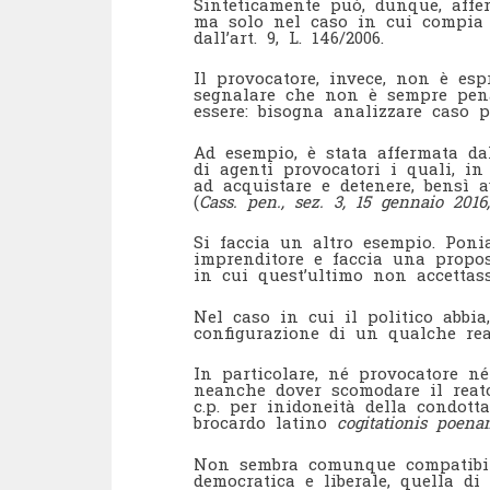
Sinteticamente può, dunque, affer
ma solo nel caso in cui compia l
dall’art. 9, L. 146/2006.
Il provocatore, invece, non è es
segnalare che non è sempre pena
essere: bisogna analizzare caso p
Ad esempio, è stata affermata da
di agenti provocatori i quali, in
ad acquistare e detenere, bensì 
(
Cass. pen., sez. 3, 15 gennaio 2016
Si faccia un altro esempio. Pon
imprenditore e faccia una propos
in cui quest’ultimo non accetta
Nel caso in cui il politico abbia,
configurazione di un qualche re
In particolare, né provocatore n
neanche dover scomodare il reato
c.p. per inidoneità della condott
brocardo latino
cogitationis poen
Non sembra comunque compatibile 
democratica e liberale, quella di