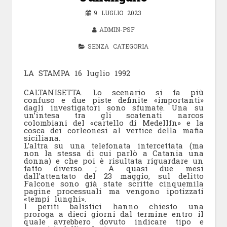
9 LUGLIO 2023
ADMIN-PSF
SENZA CATEGORIA
LA STAMPA 16 luglio 1992
CALTANISETTA. Lo scenario si fa più
confuso e due piste definite «importanti»
dagli investigatori sono sfumate. Una su
un’intesa tra gli scatenati narcos
colombiani del «cartello di Medellfn» e la
cosca dei corleonesi al vertice della mafia
siciliana.
L’altra su una telefonata intercettata (ma
non la stessa di cui parlò a Catania una
donna) e che poi è risultata riguardare un
fatto diverso. ; A quasi due mesi
dall’attentato del 23 maggio, sul delitto
Falcone sono già state scritte cinquemila
pagine processuali ma vengono ipotizzati
«tempi lunghi».
I periti balistici hanno chiesto una
proroga a dieci giorni dal termine entro il
quale avrebbero dovuto indicare tipo e