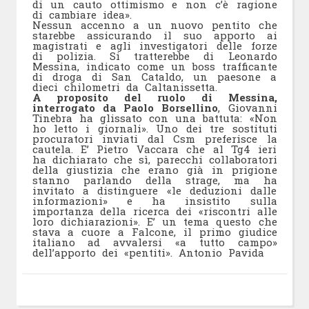
di un cauto ottimismo e non c’è ragione
di cambiare idea».
Nessun accenno a un nuovo pentito che
starebbe assicurando il suo apporto ai
magistrati e agli investigatori delle forze
di polizia. Si tratterebbe di Leonardo
Messina, indicato come un boss trafficante
di droga di San Cataldo, un paesone a
dieci chilometri da Caltanissetta.
A proposito del ruolo di Messina,
interrogato da Paolo Borsellino
, Giovanni
Tinebra ha glissato con una battuta: «Non
ho letto i giornali». Uno dei tre sostituti
procuratori inviati dal Csm preferisce la
cautela. E’ Pietro Vaccara che al Tg4 ieri
ha dichiarato che sì, parecchi collaboratori
della giustizia che erano già in prigione
stanno parlando della strage, ma ha
invitato a distinguere «le deduzioni dalle
informazioni» e ha insistito sulla
importanza della ricerca dei «riscontri alle
loro dichiarazioni». E’ un tema questo che
stava a cuore a Falcone, il primo giudice
italiano ad avvalersi «a tutto campo»
dell’apporto dei «pentiti». Antonio Pavida