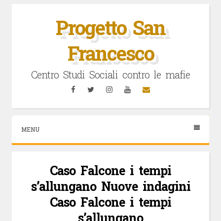
Vai
al
Progetto San
contenuto
Francesco
Centro Studi Sociali contro le mafie
Facebook
Twitter
Instagram
YouTube
Email
MENU
Caso Falcone i tempi
s’allungano Nuove indagini
Caso Falcone i tempi
s’allungano