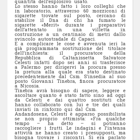
quantità dell’esplosivo usato.
Lo stesso hanno fatto i loro colleghi che
in laboratorio, attraverso 60 mozziconi di
sigarette trovate sul posto, cercano di
stabilire il Dna di chi ha fumato le
sigarette «Merit» durante i preparativi
dell’attentato in una villetta in
costruzione a un centinaio di metri dallo
svincolo autostradale di Capaci.
E a complicare le cose è avvenuta ieri la
già programmata sostituzione del titolare
dell’inchiesta: il procuratore della
Repubblica di Caltanissetta Salvatore
Celesti infatti dopo sei anni si trasferisce
a Palermo per dirigervi la procura presso
la pretura alla quale era stato destinato
precedentemente dal Csm. S’insedia al suo
posto Giovanni Tinebra, finora procuratore
a Nicosia.
Tinebra avrà bisogno di sapere, leggere e
ascoltare quanto è stato fatto sino ad oggi
da Celesti e dai quattro sostituti che
hanno collaborato con lui e tre dei quali
inviati in rinforzo qui dal Csm.
Andandosene, Celesti è apparso possibilista
se non proprio ottimista: «Fra qualche
tempo – ha detto – si potranno
raccogliere i frutti. Le indagini e l’intensa
attività ne hanno creato i presupposti, ma
bisogna trovare i riscontri. Si era parlato