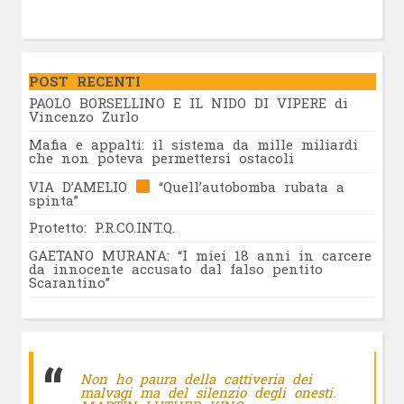
POST RECENTI
PAOLO BORSELLINO E IL NIDO DI VIPERE di
Vincenzo Zurlo
Mafia e appalti: il sistema da mille miliardi
che non poteva permettersi ostacoli
VIA D’AMELIO
“Quell’autobomba rubata a
spinta”
Protetto: P.R.CO.INT.Q.
GAETANO MURANA: “I miei 18 anni in carcere
da innocente accusato dal falso pentito
Scarantino”
Non ho paura della cattiveria dei
malvagi ma del silenzio degli onesti.