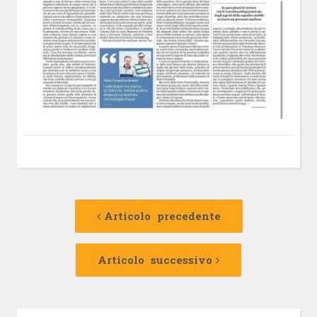
Navigazione
Articolo
precedente:
Articolo precedente
articolo
Articolo
successivo:
Articolo successivo