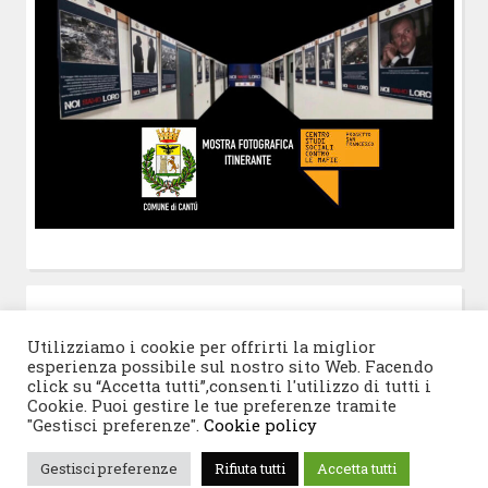
POST-IT
di Claudio Ramaccini
Utilizziamo i cookie per offrirti la miglior
esperienza possibile sul nostro sito Web. Facendo
click su “Accetta tutti”,consenti l'utilizzo di tutti i
Cookie. Puoi gestire le tue preferenze tramite
"Gestisci preferenze".
Cookie policy
© 2026 Progetto San Francesco
|
Tema WordPress:
Gestisci preferenze
Rifiuta tutti
Accetta tutti
Blogghiamo
di CrestaProject.