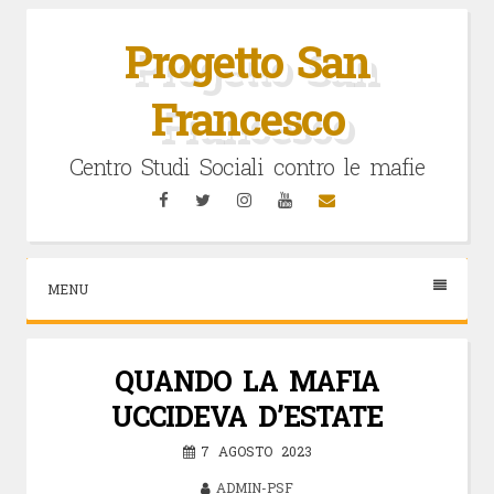
Vai
al
Progetto San
contenuto
Francesco
Centro Studi Sociali contro le mafie
Facebook
Twitter
Instagram
YouTube
Email
MENU
QUANDO LA MAFIA
UCCIDEVA D’ESTATE
7 AGOSTO 2023
ADMIN-PSF