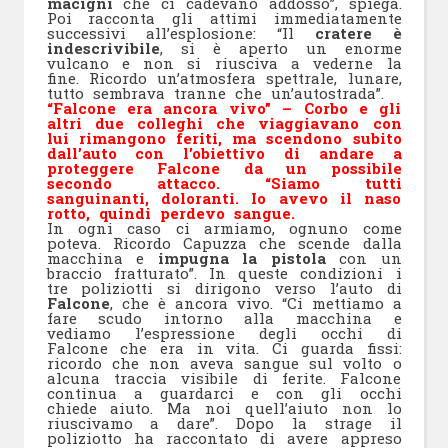
macigni
che ci cadevano addosso”, spiega.
Poi racconta gli attimi immediatamente
successivi all’esplosione: “Il
cratere è
indescrivibile
, si è aperto un enorme
vulcano e non si riusciva a vederne la
fine. Ricordo un’atmosfera spettrale, lunare,
tutto sembrava tranne che un’autostrada”.
“Falcone era ancora vivo” – Corbo e gli
altri due colleghi che viaggiavano con
lui rimangono feriti, ma scendono subito
dall’auto con l’obiettivo di andare a
proteggere Falcone da un possibile
secondo attacco. “Siamo tutti
sanguinanti, doloranti. Io avevo il naso
rotto, quindi perdevo sangue.
In ogni caso ci armiamo, ognuno come
poteva. Ricordo Capuzza che scende dalla
macchina e
impugna la pistola
con un
braccio fratturato”. In queste condizioni i
tre poliziotti si dirigono verso l’auto di
Falcone
, che è ancora vivo. “Ci mettiamo a
fare scudo intorno alla macchina e
vediamo l’espressione degli occhi di
Falcone che era in vita. Ci guarda fissi:
ricordo che non aveva sangue sul volto o
alcuna traccia visibile di ferite. Falcone
continua a guardarci e con gli occhi
chiede aiuto. Ma noi quell’aiuto non lo
riuscivamo a dare”. Dopo la strage il
poliziotto ha raccontato di avere appreso