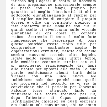
faticoso degli agenti di scorta, la necessità
di una preparazione professionale sempre
al passo con i tempi, proprio per
garantire al meglio l’incolumità di chi è
sottoposto quotidianamente al rischio per
il semplice motivo di compiere il proprio
dovere, e offre un contributo prezioso a
fare chiarezza sulle modalità con cui le
grandi scelte si riverberano sulle vicende
quotidiane di chi opera in contesti
mafiosi. Scorrendo il testo, è molto forte
l’impressione che l’esperienza di ogni
giorno potrebbe essere molto utile per
comprendere e contrastare meglio le
organizzazioni criminali, mentre chi decide
sembra muoversi secondo altre logiche,
legate molto spesso, negli ultimi tempi,
alle cosiddette economie, termine con cui
si mascherano semplicemente dei tagli
alle risorse per opporsi alla mafia. Le sue
parole restituiscono alcuni tratti della
vicenda con una luce nuova. Ne
indichiamo solo due perché sono quelli
più ricorrenti nel racconto: se vi era la
convinzione che il pericolo per Giovanni
Falcone fosse attenuato tanto da
rinunciare alla scorta specifica per lui,
dopo l’attentato di Capaci possiamo
legittimamente chiederci su quali elementi
era fondata tale convinzione, chi ne erano