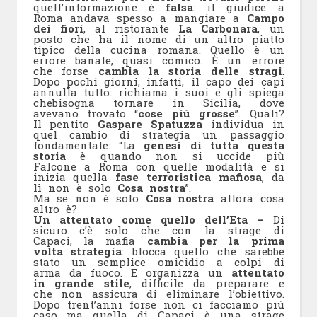
quell’informazione è
falsa
: il giudice a
Roma andava spesso a mangiare
a
Campo
dei fiori
, al ristorante
La Carbonara
, un
posto che ha il nome di un altro piatto
tipico della cucina romana.
Quello è un
errore banale, quasi comico. È un errore
che forse
cambia la storia delle stragi
.
Dopo pochi giorni, infatti, il capo dei capi
annulla tutto: richiama i suoi e gli spiega
che
bisogna tornare in Sicilia, dove
avevano trovato “
cose più grosse
”. Quali?
Il pentito
Gaspare Spatuzza
individua in
quel cambio di strategia un passaggio
fondamentale: “La
genesi di tutta questa
storia
è quando non si uccide più
Falcone a Roma con quelle modalità e si
inizia quella
fase terroristica mafiosa
, da
lì non è solo
Cosa nostra
”.
Ma se non è solo
Cosa nostra
allora cosa
altro è?
Un attentato come quello dell’Eta –
Di
sicuro c’è solo che con la strage di
Capaci, la mafia
cambia per la prima
volta strategia
: blocca quello che sarebbe
stato un semplice omicidio a colpi di
arma da fuoco. E organizza un
attentato
in grande stile
, difficile da preparare e
che non assicura di eliminare l’obiettivo.
Dopo trent’anni forse non ci facciamo più
caso ma quella di Capaci è una strage