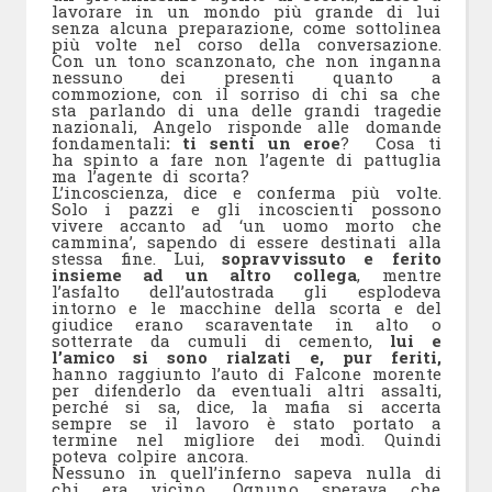
lavorare in un mondo più grande di lui
senza alcuna preparazione, come sottolinea
più volte nel corso della conversazione.
Con un tono scanzonato, che non inganna
nessuno dei presenti quanto a
commozione, con il sorriso di chi sa che
sta parlando di una delle grandi tragedie
nazionali, Angelo risponde alle domande
fondamentali
: ti senti un eroe
? Cosa ti
ha spinto a fare non l’agente di pattuglia
ma l’agente di scorta?
L’incoscienza, dice e conferma più volte.
Solo i pazzi e gli incoscienti possono
vivere accanto ad ‘un uomo morto che
cammina’, sapendo di essere destinati alla
stessa fine. Lui,
sopravvissuto e ferito
insieme ad un altro collega
, mentre
l’asfalto dell’autostrada gli esplodeva
intorno e le macchine della scorta e del
giudice erano scaraventate in alto o
sotterrate da cumuli di cemento,
lui e
l’amico si sono rialzati e, pur feriti,
hanno raggiunto l’auto di Falcone morente
per difenderlo da eventuali altri assalti,
perché si sa, dice, la mafia si accerta
sempre se il lavoro è stato portato a
termine nel migliore dei modi. Quindi
poteva colpire ancora.
Nessuno in quell’inferno sapeva nulla di
chi era vicino. Ognuno sperava che