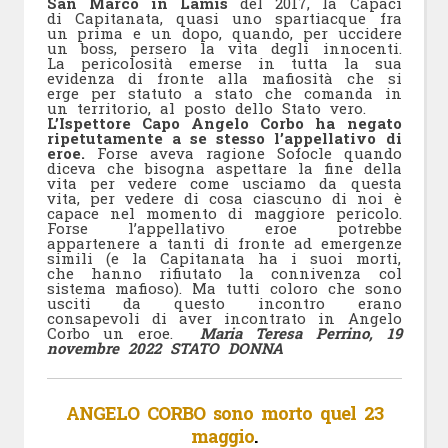
San Marco in Lamis
del 2017, la Capaci
di Capitanata, quasi uno spartiacque fra
un prima e un dopo, quando, per uccidere
un boss, persero la vita degli innocenti.
La pericolosità emerse in tutta la sua
evidenza di fronte alla mafiosità che si
erge per statuto a stato che comanda in
un territorio, al posto dello Stato vero.
L’Ispettore Capo Angelo Corbo ha negato
ripetutamente a se stesso l’appellativo di
eroe.
Forse aveva ragione Sofocle quando
diceva che bisogna aspettare la fine della
vita per vedere come usciamo da questa
vita, per vedere di cosa ciascuno di noi è
capace nel momento di maggiore pericolo.
Forse l’appellativo eroe potrebbe
appartenere a tanti di fronte ad emergenze
simili (e la Capitanata ha i suoi morti,
che hanno rifiutato la connivenza col
sistema mafioso). Ma tutti coloro che sono
usciti da questo incontro erano
consapevoli di aver incontrato in Angelo
Corbo un eroe.
Maria Teresa Perrino, 19
novembre 2022 STATO DONNA
ANGELO CORBO sono morto quel 23
maggio
.