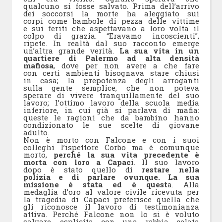
qualcuno si fosse salvato. Prima dell’arrivo
dei soccorsi la morte ha aleggiato sui
corpi come bambole di pezza delle vittime
e sui feriti che aspettavano a loro volta il
colpo di grazia. “Eravamo incoscienti”,
ripete. In realtà dal suo racconto emerge
un’altra grande verità.
La sua vita in un
quartiere di Palermo ad alta densità
mafiosa
, dove per non avere a che fare
con certi ambienti bisognava stare chiusi
in casa; la prepotenza degli arroganti
sulla gente semplice, che non poteva
sperare di vivere tranquillamente del suo
lavoro; l’ottimo lavoro della scuola media
inferiore, in cui già si parlava di mafia:
queste le ragioni che da bambino hanno
condizionato le sue scelte di giovane
adulto.
Non è morto con Falcone e con i suoi
colleghi l’ispettore Corbo ma è comunque
morto,
perché la sua vita precedente è
morta con loro a Capac
i. Il suo lavoro
dopo è stato quello di
restare nella
polizia e di parlare ovunque. La sua
missione è stata ed è quest
a. Alla
medaglia d’oro al valore civile ricevuta per
la tragedia di Capaci preferisce quella che
gli riconosce il lavoro di testimonianza
attiva. Perché Falcone non lo si è voluto
salvare, esplicita con una rabbia celata