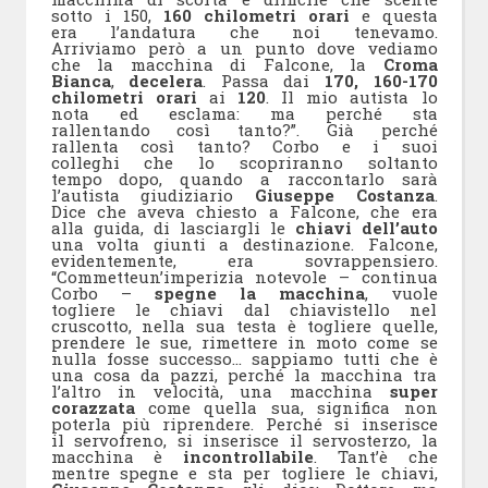
sotto i 150,
160 c
hilometri orari
e questa
era l’andatura che noi tenevamo.
Arriviamo però a un punto dove vediamo
che la macchina di Falcone, la
Croma
Bianca
,
decelera
. Passa dai
170, 160-170
chilometri orari
ai
120
. Il mio autista lo
nota ed esclama:
ma perché sta
rallentando così tanto?
”. Già perché
rallenta così tanto?
Corbo e i suoi
colleghi che lo scopriranno soltanto
tempo dopo, quando a raccontarlo sarà
l’autista giudiziario
Giuseppe Costanza
.
Dice che aveva chiesto a Falcone, che era
alla guida, di lasciargli le
chiavi dell’auto
una volta giunti a destinazione. Falcone,
evidentemente, era sovrappensiero.
“Commette
un’imperizia notevole – continua
Corbo –
spegne la macchina
, vuole
togliere le chiavi dal chiavistello nel
cruscotto, nella sua testa è togliere quelle,
prendere le sue, rimettere in moto come se
nulla fosse successo… sappiamo tutti che è
una cosa da pazzi, perché la macchina tra
l’altro in velocità, una macchina
super
corazzata
come quella sua, significa non
poterla più riprendere. Perché si inserisce
il servofreno, si inserisce il servosterzo, la
macchina è
incontrollabile
. Tant’è che
mentre spegne e sta per togliere le chiavi,