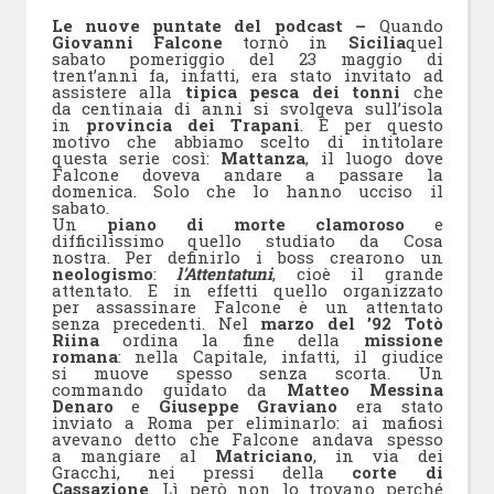
Le nuove puntate del podcast –
Quando
Giovanni Falcone
tornò in
Sicilia
quel
sabato pomeriggio del 23 maggio di
trent’anni fa, infatti, era stato invitato ad
assistere alla
tipica pesca dei tonni
che
da centinaia di anni si svolgeva sull’isola
in
provincia dei Trapani
. È per questo
motivo che abbiamo scelto di intitolare
questa serie così:
Mattanza
, il luogo dove
Falcone doveva andare a passare la
domenica. Solo che lo hanno ucciso il
sabato.
Un
piano di morte clamoroso
e
difficilissimo quello studiato da Cosa
nostra. Per definirlo i boss crearono un
neologismo
:
l’Attentatuni
, cioè il grande
attentato. E in effetti quello organizzato
per assassinare Falcone è un attentato
senza precedenti. Nel
marzo del ’92
Totò
Riina
ordina la fine della
missione
romana
: nella Capitale, infatti, il giudice
si muove spesso senza scorta. Un
commando guidato da
Matteo Messina
Denaro
e
Giuseppe Graviano
era stato
inviato a Roma per eliminarlo: ai mafiosi
avevano detto che Falcone andava spesso
a mangiare al
Matriciano
, in via dei
Gracchi, nei pressi della
corte di
Cassazione
. Lì però non lo trovano perché