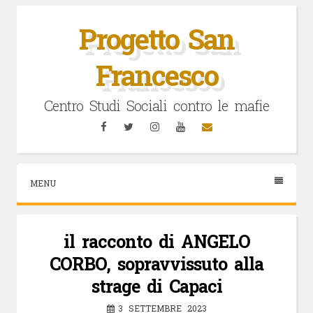
Vai
al
Progetto San
contenuto
Francesco
Centro Studi Sociali contro le mafie
Facebook
Twitter
Instagram
YouTube
Email
MENU
il racconto di ANGELO
CORBO, sopravvissuto alla
strage di Capaci
3 SETTEMBRE 2023