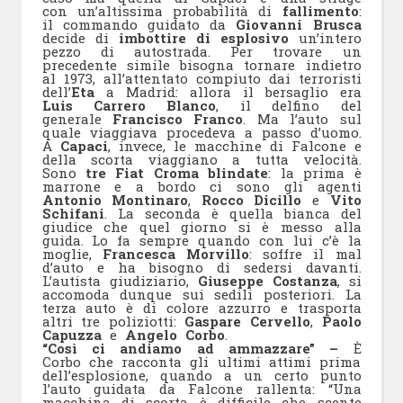
con un’altissima probabilità di
fallimento
:
il commando guidato da
Giovanni Brusca
decide di
imbottire di esplosivo
un’intero
pezzo di autostrada.
Per trovare un
precedente simile bisogna tornare indietro
al 1973, all’attentato compiuto dai terroristi
dell’
Eta
a Madrid: allora il bersaglio era
Luis Carrero Blanco
, il delfino del
generale
Francisco Franco
. Ma l’auto sul
quale viaggiava procedeva a passo d’uomo.
A
Capaci
, invece, le macchine di Falcone e
della scorta viaggiano a tutta velocità.
Sono
tre Fiat Croma blindate
: la prima è
marrone e a bordo ci sono gli agenti
Antonio Montinaro
,
Rocco Dicillo
e
Vito
Schifani
. La seconda è quella bianca del
giudice che quel giorno si è messo alla
guida. Lo fa sempre quando con lui c’è la
moglie,
Francesca Morvillo
: soffre il mal
d’auto e ha bisogno di sedersi davanti.
L’autista giudiziario,
Giuseppe Costanza
, si
accomoda dunque sui sedili posteriori. La
terza auto è di colore azzurro e trasporta
altri tre poliziotti:
Gaspare Cervello
,
Paolo
Capuzza
e
Angelo Corbo
.
“Così ci andiamo ad ammazzare” –
È
Corbo che racconta gli ultimi attimi prima
dell’esplosione, quando a un certo punto
l’auto guidata da Falcone rallenta: “U
na
macchina di scorta è difficile che scente