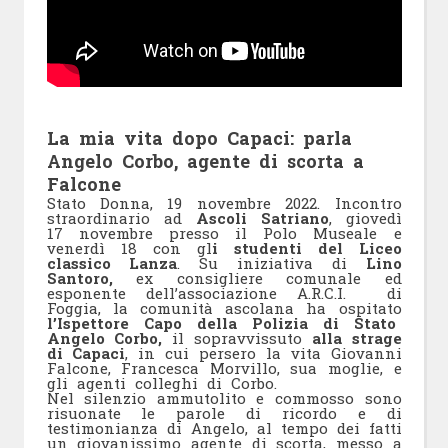
La mia vita dopo Capaci: parla
Angelo Corbo, agente di scorta a
Falcone
Stato Donna, 19 novembre 2022
. Incontro
straordinario ad
Ascoli Satriano
, giovedì
17 novembre presso il Polo Museale e
venerdì 18 con gl
i studenti del Liceo
classico Lanza
. Su iniziativa di
Lino
Santoro,
ex consigliere comunale ed
esponente dell’associazione A.R.C.I. di
Foggia, la comunità ascolana ha ospitato
l’Ispettore Capo della Polizia di Stato
Angelo Corbo,
il sopravvissuto
alla strage
di Capaci
, in cui persero la vita Giovanni
Falcone, Francesca Morvillo, sua moglie, e
gli agenti colleghi di Corbo.
Nel silenzio ammutolito e commosso sono
risuonate le parole di ricordo e di
testimonianza di Angelo, al tempo dei fatti
un giovanissimo agente di scorta, messo a