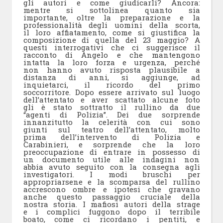
gli autori e come giudicarli? Ancora:
mentre si sottolinea quanto sia
importante, oltre la preparazione e la
professionalità degli uomini della scorta,
il loro affiatamento, come si giustifica la
composizione di quella del 23 maggio? A
questi interrogativi che ci suggerisce il
racconto di Angelo e che mantengono
intatta la loro forza e urgenza, perché
non hanno avuto risposta plausibile a
distanza di anni, si aggiunge, ad
inquietarci, il ricordo del primo
soccorritore. Dopo essere arrivato sul luogo
dell’attentato e aver scattato alcune foto
gli è stato sottratto il rullino da due
“agenti di Polizia”. Dei due sorprende
innanzitutto la celerità con cui sono
giunti sul teatro dell’attentato, molto
prima dell’intervento di Polizia e
Carabinieri, e sorprende che la loro
preoccupazione di entrare in possesso di
un documento utile alle indagini non
abbia avuto seguito con la consegna agli
investigatori. I modi bruschi per
appropriarsene e la scomparsa del rullino
accrescono ombre e ipotesi che gravano
anche questo passaggio cruciale della
nostra storia. I mafiosi autori della strage
e i complici fuggono dopo il terribile
boato, come ci ricordano i pentiti, e