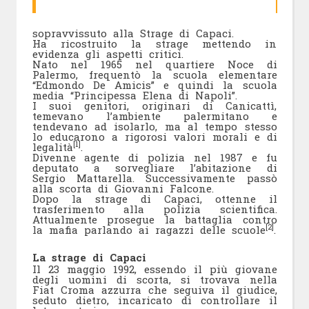
sopravvissuto alla Strage di Capaci.
Ha ricostruito la strage mettendo in
evidenza gli aspetti critici.
Nato nel 1965 nel quartiere Noce di
Palermo, frequentò la scuola elementare
“Edmondo De Amicis” e quindi la scuola
media “Principessa Elena di Napoli”.
I suoi genitori, originari di Canicattì,
temevano l’ambiente palermitano e
tendevano ad isolarlo, ma al tempo stesso
lo educarono a rigorosi valori morali e di
[1]
legalità
.
Divenne agente di polizia nel 1987 e fu
deputato a sorvegliare l’abitazione di
Sergio Mattarella. Successivamente passò
alla scorta di Giovanni Falcone.
Dopo la strage di Capaci, ottenne il
trasferimento alla polizia scientifica.
Attualmente prosegue la battaglia contro
[2]
la mafia parlando ai ragazzi delle scuole
.
La strage di Capaci
Il 23 maggio 1992, essendo il più giovane
degli uomini di scorta, si trovava nella
Fiat Croma azzurra che seguiva il giudice,
seduto dietro, incaricato di controllare il