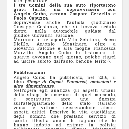
lato posteriore.
I tre uomini della sua auto riportarono
gravi ferite, ma sopravvissero: con
Angelo Corbo, c’erano Gaspare Cervello e
Paolo Capuzza
.
Sopravvisse anche l’autista giudiziario
Giuseppe Costanza, che si trovava seduto
dietro, nella automobile guidata dal
giudice Giovanni Falcone.
Morirono i tre agenti Vito Schifani, Rocco
Dicillo, Antonio Montinaro, oltre a
Giovanni Falcone e alla moglie Francesca
Morvillo. Angelo Corbo fu testimone di
quanto avvenne quel giorno, poiché riuscì
[3]
ad uscire subito dall’auto, benché ferito
.
Pubblicazioni
Angelo Corbo ha pubblicato, nel 2016, il
libro
Strage di Capaci. Paradossi, omissioni e
altre dimenticanze
.
Nell’opera egli analizza gli aspetti umani
della strage, le emozioni di quel momento,
e soprattutto apre una finestra
sull’atteggiamento dello stato italiano
verso le vittime, sviscerandone alcuni
aspetti critici. Descrive la vita quotidiana
degli uomini che prestano servizio di
scorta. Illustra anche le ragioni che lo
hanno indotto ad entrare in polizia: