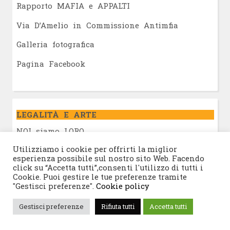
Rapporto MAFIA e APPALTI
Via D’Amelio in Commissione Antimfia
Galleria fotografica
Pagina Facebook
LEGALITÀ E ARTE
NOI siamo LORO
Utilizziamo i cookie per offrirti la miglior
Tratti di Legalità
esperienza possibile sul nostro sito Web. Facendo
click su “Accetta tutti”,consenti l'utilizzo di tutti i
La coppola e la cravatta della legalità
Cookie. Puoi gestire le tue preferenze tramite
"Gestisci preferenze".
Cookie policy
Pizzo contro Pizzo
Gestisci preferenze
Rifiuta tutti
Accetta tutti