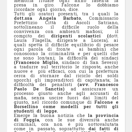
memoria rituale ogni anno rasenta la
presa in giro. Falcone lo dobbiamo
ricordare ogni giorno, dice.
Tutti gli oratori presenti, tra i quali la
dott.ssa Angela Barbato
, Commissario
Prefettizio Città di Ascoli Satriano,
sottolineano il difficile ruolo della
convivenza con ambienti mafiosi; il
compito dei
dirigenti scolastici (
dott.
Laura Flagella, dirigente a Lucera), ai
quali spetta il difficile equilibrio di pesare
ogni parola di fronte ai bambini che
conoscono la criminalità e per quelli che
ne sono lontani; la difficoltà dei sindaci
(Francesco Miglio
, sindaco di San Severo)
a tradurre sul territorio le risposte, anche
nuove e più efficaci, con cui la prefettura
cerca di stornare dal riciclo dei soldi
sporchi gli imprenditori di capitanata; la
difficoltà dei penalisti
(avv. Francesco
Paolo De Sanctis)
ad assicurare un
processo giusto anche agli accusati di
mafia, senza uscire fuori dai limiti del
giusto, nel ricordo comunque di
Falcone e
Borsellino come modelli per tutti gli
studenti di legge.
Emerge la buona notizia che
la provincia
di Foggia
, con le sue diversità anche
criminali, ora non è più sottovalutata
come in passato, soprattutto
dai fatti di