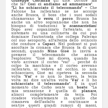
Giuseppe Costanza
gli dice:
Dottore ma
che fa?
Così ci andiamo ad ammazzare
”.
“Lì ho schiacciato il telecomando” –
Che
Falcone ha rallentano se ne accorge
anche Brusca, il boss che i suoi sodali
chiamavano
‘u verru
, il
porco
. Brusca ha
anche un altro soprannome che non ha
bisogno di traduzioni:
‘u scannacristiani
.
Dopo aver organizzato l’attentato, si è
sistemato su una collinetta da cui può
dominare l’autostrada che collega Palermo
col suo aeroporto, all’altezza dello svincolo
che conduce a
Capaci
. Nel podcast si può
ascoltare la cronaca che Brusca fa di quei
secondi, quando
Nino Gioè
lo invita a
premere il telecomando che aziona
l’esplosivo:
“Gioè mi diceva, quando ha
visto arrivare il corteo “vai” … perché di
colpo la macchina e il corteo avevano
rallentato, si vedeva ad occhio, io non
schiacciavo, Gioé mi ripeteva la seconda
volta ‘
Vai
‘ e io non lo facevo, la terza
volta mi dice un’altra volta ‘
Vai
‘ e lì ho
schiacciato il telecomando
“. È in quel
momento che Corbo sente un
boato
: “
La
mia sensazione è quella di
planare
,
alzarci completamente da terra. Poi
ricadere violentemente in quello che
rimaneva dell’asfalto e continuare a
sentire questi grandi rumori di massi,