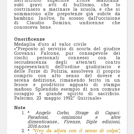
nell’istituto superiore “Ettore Maiorana”
subì gravi atti di bullismo, che lo
costrinsero a marinare la scuola, e che si
sommarono alle prepotenze già subite da
bambino. Inoltre, fu scosso dall’uccisione
di Claudio Domino, undicenne che
conosceva bene.
Onorificenze
Medaglia d’oro al valor civile
«”Preposto al servizio di scorta del giudice
Giovanni Falcone, pur consapevole dei
rischi personali connessi con la
recrudescenza degli attentati contro
rappresentanti dell’ordine giudiziario e
delle Forze di Polizia, assolveva il proprio
compito con alto senso del dovere e
serena dedizione, rimanendo ferito in un
feroce e proditorio agguato di stampo
mafioso. Splendido esempio di non comune
coraggio e grande spirito di sacrificio.
Palermo, 23 maggio 1992.” Quirinale»
Note
^
Angelo Corbo, Strage di Capaci.
Paradossi, omissioni e altre
dimenticanze., Firenze, Diple edizioni,
2016.
none
^
“Vivo da allora con il senso di colpa”
,