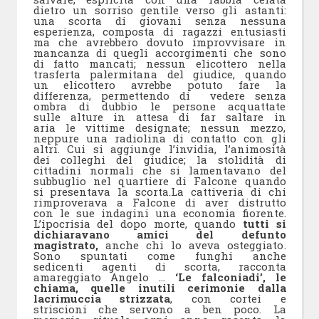
dietro un sorriso gentile verso gli astanti:
una scorta di giovani senza nessuna
esperienza, composta di ragazzi entusiasti
ma che avrebbero dovuto improvvisare in
mancanza di quegli accorgimenti che sono
di fatto mancati; nessun elicottero nella
trasferta palermitana del giudice, quando
un elicottero avrebbe potuto fare la
differenza, permettendo di vedere senza
ombra di dubbio le persone acquattate
sulle alture in attesa di far saltare in
aria le vittime designate; nessun mezzo,
neppure una radiolina di contatto con gli
altri. Cui si aggiunge l’invidia, l’animosità
dei colleghi del giudice; la stolidità di
cittadini normali che si lamentavano del
subbuglio nel quartiere di Falcone quando
si presentava la scorta.La cattiveria di chi
rimproverava a Falcone di aver distrutto
con le sue indagini una economia fiorente.
L’ipocrisia del dopo morte, quando
tutti si
dichiaravano amici del defunto
magistrato,
anche chi lo aveva osteggiato.
Sono spuntati come funghi anche
sedicenti agenti di scorta, racconta
amareggiato Angelo …
‘Le falconiadi’, le
chiama, quelle inutili cerimonie dalla
lacrimuccia strizzata
, con cortei e
striscioni che servono a ben poco. La