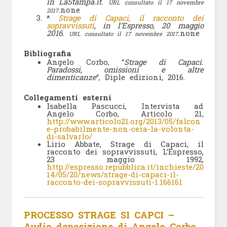
in LaStampa.it.
URL consultato il 17 novembre
.
none
2017
^
Strage di Capaci, il racconto dei
sopravvissuti
, in l’Espresso, 20 maggio
2016.
.
none
URL consultato il 17 novembre 2017
Bibliografia
Angelo Corbo, “
Strage di Capaci.
Paradossi, omissioni e altre
dimenticanze
“, Diple edizioni, 2016.
Collegamenti esterni
Isabella Pascucci, Intervista ad
Angelo Corbo, Articolo 21,
http://www.articolo21.org/2013/05/falcon
e-probabilmente-non-cera-la-volonta-
di-salvarlo/
Lirio Abbate, Strage di Capaci, il
racconto dei sopravvissuti, L’Espresso,
23 maggio 1992,
http://espresso.repubblica.it/inchieste/20
14/05/20/news/strage-di-capaci-il-
racconto-dei-sopravvissuti-1.166161
PROCESSO STRAGE SI CAPCI –
Audio deposizione di Angelo Corbo