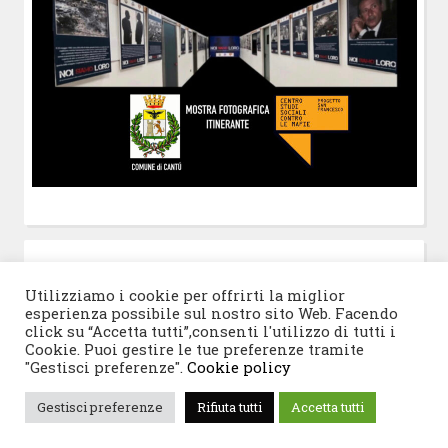
POST-IT
di Claudio Ramaccini
Utilizziamo i cookie per offrirti la miglior
esperienza possibile sul nostro sito Web. Facendo
click su “Accetta tutti”,consenti l'utilizzo di tutti i
Cookie. Puoi gestire le tue preferenze tramite
"Gestisci preferenze".
Cookie policy
© 2026 Progetto San Francesco
|
Tema WordPress:
Gestisci preferenze
Rifiuta tutti
Accetta tutti
Blogghiamo
di CrestaProject.