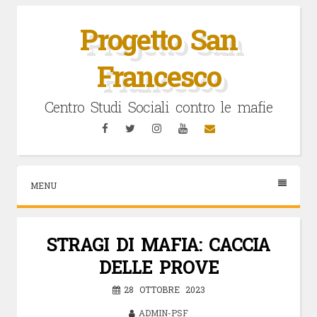
Vai
al
Progetto San
contenuto
Francesco
Centro Studi Sociali contro le mafie
Facebook
Twitter
Instagram
YouTube
Email
MENU
STRAGI DI MAFIA: CACCIA
DELLE PROVE
28 OTTOBRE 2023
ADMIN-PSF