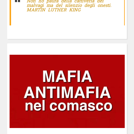
Non ho paura della cattiveria dei
malvagi ma del silenzio degli onesti.
MARTIN LUTHER KING