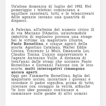
Un’afosa domenica di luglio del 1992. Nel
pomeriggio i telefoni cominciano a
squillare insistenti, tutti; e le telescriventi
delle agenzie inviano una quantità di
dispacci.
A Palermo, all’altezza del numero civico 21
di via Mariano D’Amelio, un’automobile
imbottita di esplosivo provoca una strage.
Sei le vittime: un magistrato illustre,
Paolo Borsellino
, e cinque agenti della
scorta: Agostino Catalano, Walter Eddie
Cosina, Vincenzo Li Muli, Emanuela Loi,
Claudio Traina. L’unico sopravvissuto è
l’agente Antonino Vullo. A distanza di
trent’anni dalle stragi che uccisero Paolo
Borsellino e Giovanni Falcone con le loro
scorte,
molti interrogativi rimangono
ancora aperti
.
Oggi per Fiammetta Borsellino, figlia del
magistrato ucciso, incontrare i giovani e
ricordare il padre significa, prima di tutto,
ricercare con coraggio la verità, affinché
“le loro idee possano continuare a
camminare sulle gambe di altri uomini