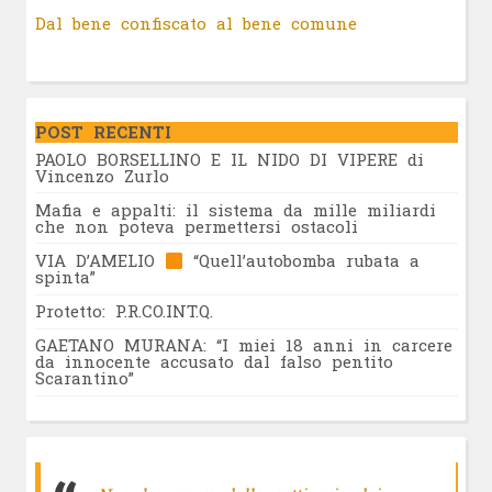
Dal bene confiscato al bene comune
POST RECENTI
PAOLO BORSELLINO E IL NIDO DI VIPERE di
Vincenzo Zurlo
Mafia e appalti: il sistema da mille miliardi
che non poteva permettersi ostacoli
VIA D’AMELIO
“Quell’autobomba rubata a
spinta”
Protetto: P.R.CO.INT.Q.
GAETANO MURANA: “I miei 18 anni in carcere
da innocente accusato dal falso pentito
Scarantino”