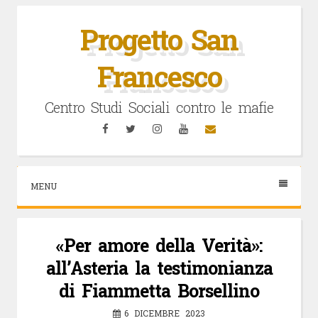
Vai
al
Progetto San
contenuto
Francesco
Centro Studi Sociali contro le mafie
Facebook
Twitter
Instagram
YouTube
Email
MENU
«Per amore della Verità»:
all’Asteria la testimonianza
di Fiammetta Borsellino
6 DICEMBRE 2023