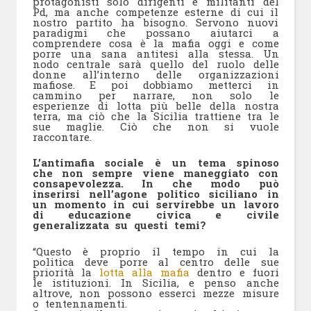
protagonisti solo dirigenti e militanti del
Pd, ma anche competenze esterne di cui il
nostro partito ha bisogno. Servono nuovi
paradigmi che possano aiutarci a
comprendere cosa è la mafia oggi e come
porre una sana antitesi alla stessa. Un
nodo centrale sarà quello del ruolo delle
donne all’interno delle organizzazioni
mafiose. E poi dobbiamo metterci in
cammino per narrare, non solo le
esperienze di lotta più belle della nostra
terra, ma ciò che la Sicilia trattiene tra le
sue maglie. Ciò che non si vuole
raccontare.
L’antimafia sociale è un tema spinoso
che non sempre viene maneggiato con
consapevolezza. In che modo può
inserirsi nell’agone politico siciliano in
un momento in cui servirebbe un lavoro
di educazione civica e civile
generalizzata su questi temi?
“Questo è proprio il tempo in cui la
politica deve porre al centro delle sue
priorità la
lotta alla mafia
dentro e fuori
le istituzioni. In Sicilia, e penso anche
altrove, non possono esserci mezze misure
o tentennamenti.