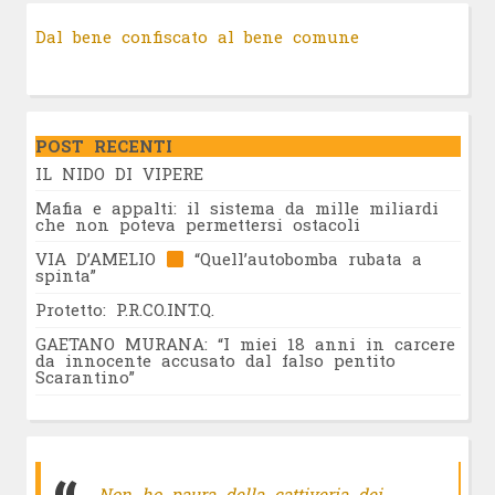
Dal bene confiscato al bene comune
POST RECENTI
IL NIDO DI VIPERE
Mafia e appalti: il sistema da mille miliardi
che non poteva permettersi ostacoli
VIA D’AMELIO
“Quell’autobomba rubata a
spinta”
Protetto: P.R.CO.INT.Q.
GAETANO MURANA: “I miei 18 anni in carcere
da innocente accusato dal falso pentito
Scarantino”
Non ho paura della cattiveria dei