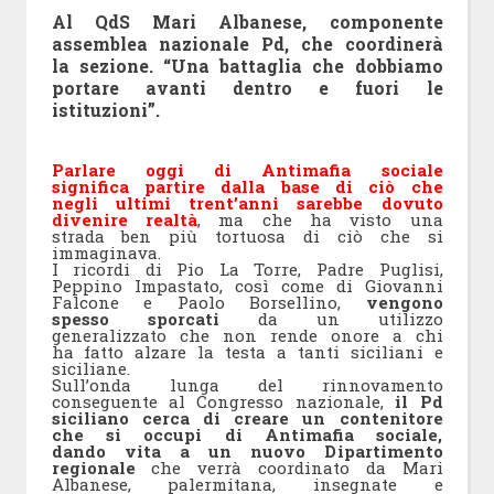
Al QdS Mari Albanese, componente
assemblea nazionale Pd, che coordinerà
la sezione. “Una battaglia che dobbiamo
portare avanti dentro e fuori le
istituzioni”.
Parlare oggi di Antimafia sociale
significa partire dalla base di ciò che
negli ultimi trent’anni sarebbe dovuto
divenire realtà
, ma che ha visto una
strada ben più tortuosa di ciò che si
immaginava.
I ricordi di Pio La Torre, Padre Puglisi,
Peppino Impastato, così come di Giovanni
Falcone e Paolo Borsellino,
vengono
spesso sporcati
da un utilizzo
generalizzato che non rende onore a chi
ha fatto alzare la testa a tanti siciliani e
siciliane.
Sull’onda lunga del rinnovamento
conseguente al Congresso nazionale,
il Pd
siciliano cerca di creare un contenitore
che si occupi di Antimafia sociale,
dando vita a un nuovo Dipartimento
regionale
che verrà coordinato da Mari
Albanese, palermitana, insegnate e