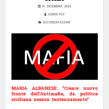
10 DICEMBRE 2023
ADMIN-PSF
DOCUMENTAZIONE
MARIA ALBANESE: “Creare nuovo
fronte dell’Antimafia, da politica
siciliana nessun tentennamento”