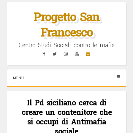
Vai
al
Progetto San
contenuto
Francesco
Centro Studi Sociali contro le mafie
Facebook
Twitter
Instagram
YouTube
Email
MENU
Il Pd siciliano cerca di
creare un contenitore che
si occupi di Antimafia
sociale