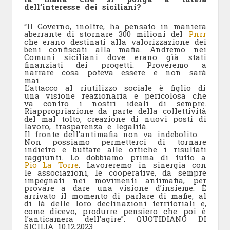
dell’interesse dei siciliani?
“Il Governo, inoltre, ha pensato in maniera
aberrante di stornare 300 milioni del
Pnrr
che erano destinati alla valorizzazione dei
beni confiscati alla mafia. Andremo nei
Comuni siciliani dove erano gìà stati
finanziati dei progetti. Proveremo a
narrare cosa poteva essere e non sarà
mai.
L’attacco al riutilizzo sociale è figlio di
una visione reazionaria e pericolosa che
va contro i nostri ideali di sempre.
Riappropriazione da parte della collettività
del mal tolto, creazione di nuovi posti di
lavoro, trasparenza e legalità.
Il fronte dell’antimafia non va indebolito.
Non possiamo permetterci di tornare
indietro e buttare alle ortiche i risultati
raggiunti. Lo dobbiamo prima di tutto a
Pio La Torre
. Lavoreremo in sinergia con
le associazioni, le cooperative, da sempre
impegnati nei movimenti antimafia, per
provare a dare una visione d’insieme. È
arrivato il momento di parlare di mafie, al
di là delle loro declinazioni territoriali e,
come dicevo, produrre pensiero che poi è
l’anticamera dell’agire”. QUOTIDIANO DI
SICILIA 10.12.2023