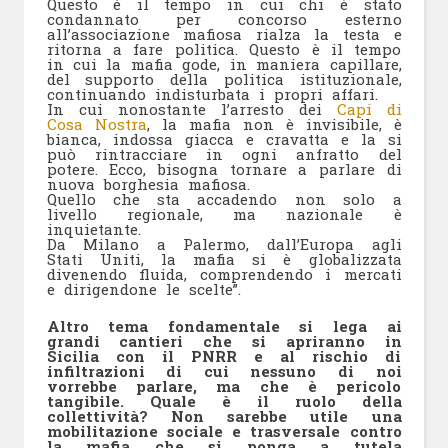
Questo è il tempo in cui chi è stato
condannato per concorso esterno
all’associazione mafiosa rialza la testa e
ritorna a fare politica. Questo è il tempo
in cui la mafia gode, in maniera capillare,
del supporto della politica istituzionale,
continuando indisturbata i propri affari.
In cui nonostante l’arresto dei
Capi di
Cosa Nostra
, la mafia non è invisibile, è
bianca, indossa giacca e cravatta e la si
può rintracciare in ogni anfratto del
potere. Ecco, bisogna tornare a parlare di
nuova borghesia mafiosa.
Quello che sta accadendo non solo a
livello regionale, ma nazionale è
inquietante.
Da Milano a Palermo, dall’Europa agli
Stati Uniti, la mafia si è globalizzata
divenendo fluida, comprendendo i mercati
e dirigendone le scelte”.
Altro tema fondamentale si lega ai
grandi cantieri che si apriranno in
Sicilia con il PNRR e al rischio di
infiltrazioni di cui nessuno di noi
vorrebbe parlare, ma che è pericolo
tangibile. Quale è il ruolo della
collettività? Non sarebbe utile una
mobilitazione sociale e trasversale contro
la mafia che si ponga a tutela