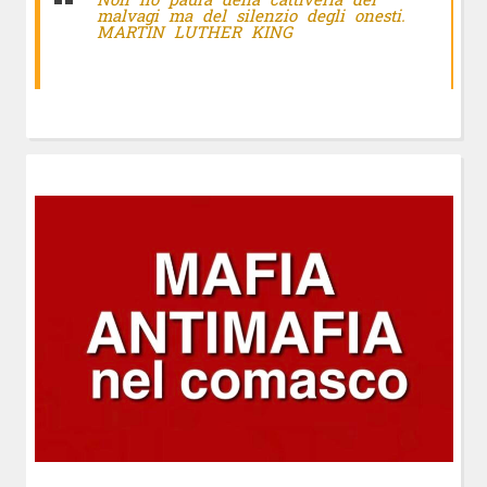
malvagi ma del silenzio degli onesti.
MARTIN LUTHER KING