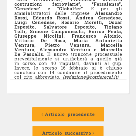
costruzioni ferroviarie”, “Fersalento”,
“Cenedese” e “Globalfer”.
E per gli
amministratori delle imprese
Alessandro
Rossi, Edoardo Rossi, Andrea Cenedese,
Luigi Cenedese, Rosario Morelli, Oscar
Esposito, Salvatore Esposito, Tiziano
Tolli, Simone Camponeschi, Enrico Peola,
Giuseppe Nicolini, Francesco Aloisio,
Vittorio De Rosa, Maria Antonietta
Ventura, Pietro Ventura, Marcella
Ventura, Alessandra Ventura e Marcello
De Pascalis.
Il nuovo troncone processuale
prevedibilmente si unificherà a quello già
in corso, con 40 imputati, davanti al gup.
Invece, lo scorso 16 febbraio si è chiuso
concluso con 14 condanne il procedimento
col rito abbreviato.
(redazione@corrierecal.it)
Navigazione
Articolo
precedente:
Articolo precedente
articolo
Articolo
successivo:
Articolo successivo