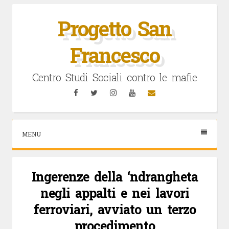
Vai
al
Progetto San
contenuto
Francesco
Centro Studi Sociali contro le mafie
Facebook
Twitter
Instagram
YouTube
Email
MENU
Ingerenze della ‘ndrangheta
negli appalti e nei lavori
ferroviari, avviato un terzo
procedimento