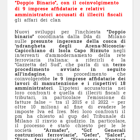
“Doppio Binario”, con il coinvolgimento
di 9 imprese affidatarie e relativi
amministratori accusati di illeciti fiscali
gli affari dei clan
Nuovi sviluppi per l’inchiesta
“Doppio
binario”
coordinata dalla Dda di Milano
sulle
presunte ingerenze della cosca di
‘ndrangheta degli Arena-Nicoscia-
Capicchiano di Isola Capo Rizzuto
negli
interventi d’ammodernamento della rete
ferroviaria italiana
:
a riferirli è la
“Gazzetta del Sud”, che parla di un
terzo
procedimento avviato in seguito
all’indagine
, un procedimento che
coinvolgerebbe
le 9 imprese affidatarie dei
lavori di manutenzione e i rispettivi 18
amministratori
. L’ipotesi accusatoria nei
loro confronti è quella di illeciti fiscali e
tributari, in particolare l’emissione di
fatture false – tra il 2015 e il 2022 – per
oltre 10 milioni al fine di evadere le
imposte Iva ed Ires. Nei loro confronti il
pm ha chiesto al gup del Tribunale di
Milano il rinvio a giudizio. In particolare,
il processo è stato chiesto per le le
società
“Armafer”, “Gcf Generali
costruzioni ferroviarie”, “Gefer”, “Salcef”,
“Euro ferroviaria”, “Francesco Ventura