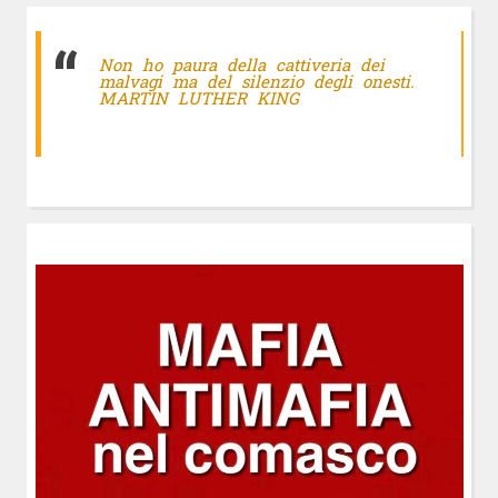
Non ho paura della cattiveria dei
malvagi ma del silenzio degli onesti.
MARTIN LUTHER KING