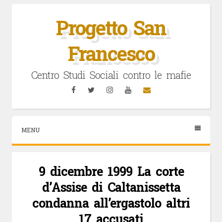
Vai
al
Progetto San
contenuto
Francesco
Centro Studi Sociali contro le mafie
Facebook
Twitter
Instagram
YouTube
Email
MENU
9 dicembre 1999 La corte
d’Assise di Caltanissetta
condanna all’ergastolo altri
17 accusati