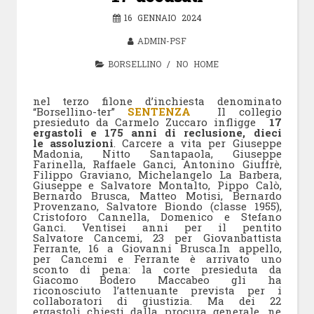
16 GENNAIO 2024
ADMIN-PSF
BORSELLINO
/
NO HOME
nel terzo filone d’inchiesta denominato
“Borsellino-ter”
SENTENZA
Il collegio
presieduto da Carmelo Zuccaro infligge
17
ergastoli e 175 anni di reclusione, dieci
le assoluzioni
. Carcere a vita per Giuseppe
Madonia, Nitto Santapaola, Giuseppe
Farinella, Raffaele Ganci, Antonino Giuffrè,
Filippo Graviano, Michelangelo La Barbera,
Giuseppe e Salvatore Montalto, Pippo Calò,
Bernardo Brusca, Matteo Motisi, Bernardo
Provenzano, Salvatore Biondo (classe 1955),
Cristoforo Cannella, Domenico e Stefano
Ganci. Ventisei anni per il pentito
Salvatore Cancemi, 23 per Giovanbattista
Ferrante, 16 a Giovanni Brusca.In appello,
per Cancemi e Ferrante è arrivato uno
sconto di pena: la corte presieduta da
Giacomo Bodero Maccabeo gli ha
riconosciuto l’attenuante prevista per i
collaboratori di giustizia. Ma dei 22
ergastoli chiesti dalla procura generale, ne