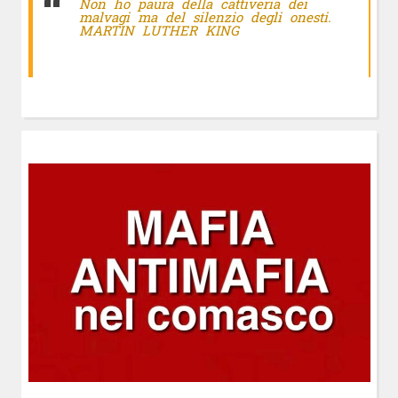
Non ho paura della cattiveria dei
malvagi ma del silenzio degli onesti.
MARTIN LUTHER KING