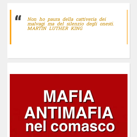
Non ho paura della cattiveria dei
malvagi ma del silenzio degli onesti.
MARTIN LUTHER KING