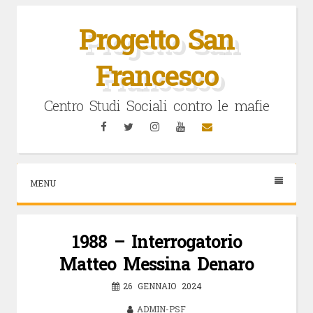
Vai
al
Progetto San
contenuto
Francesco
Centro Studi Sociali contro le mafie
Facebook
Twitter
Instagram
YouTube
Email
MENU
1988 – Interrogatorio
Matteo Messina Denaro
26 GENNAIO 2024
ADMIN-PSF