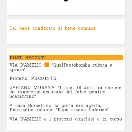
Dal bene confiscato al bene comune
POST RECENTI
VIA D’AMELIO
“Quell’autobomba rubata a
spinta”
Protetto: P.R.CO.INT.Q.
GAETANO MURANA: “I miei 18 anni in carcere
da innocente accusato dal falso pentito
Scarantino”
A casa Borsellino la porta era aperta,
Fiammetta ricorda: “Papà amava Palermo”
VIA D’AMELIO e i processi conclusi e in corso