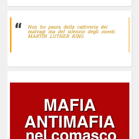
Non ho paura della cattiveria dei
malvagi ma del silenzio degli onesti.
MARTIN LUTHER KING