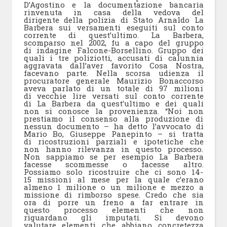
D’Agostino e la documentazione bancaria
rinvenuta in casa della vedova del
dirigente della polizia di Stato Arnaldo La
Barbera sui versamenti eseguiti sul conto
corrente di quest’ultimo. La Barbera,
scomparso nel 2002, fu a capo del gruppo
di indagine Falcone-Borsellino. Gruppo dei
quali i tre poliziotti, accusati di calunnia
aggravata dall’aver favorito Cosa Nostra,
facevano parte. Nella scorsa udienza il
procuratore generale Maurizio Bonaccorso
aveva parlato di un totale di 97 milioni
di vecchie lire versati sul conto corrente
di La Barbera da quest’ultimo e dei quali
non si conosce la provenienza. “Noi non
prestiamo il consenso alla produzione di
nessun documento – ha detto l’avvocato di
Mario Bo, Giuseppe Panepinto – si tratta
di ricostruzioni parziali e ipotetiche che
non hanno rilevanza in questo processo.
Non sappiamo se per esempio La Barbera
facesse scommesse o facesse altro.
Possiamo solo ricostruire che ci sono 14-
15 missioni al mese per la quale c’erano
almeno 1 milione o un milione e mezzo a
missione di rimborso spese. Credo che sia
ora di porre un freno a far entrare in
questo processo elementi che non
riguardano gli imputati. Si devono
valutare elementi che abbiano concretezza