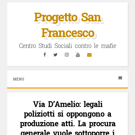
Vai
al
Progetto San
contenuto
Francesco
Centro Studi Sociali contro le mafie
Facebook
Twitter
Instagram
YouTube
Email
MENU
Via D’Amelio: legali
poliziotti si oppongono a
produzione atti. La procura
generale vuole sottoporre i