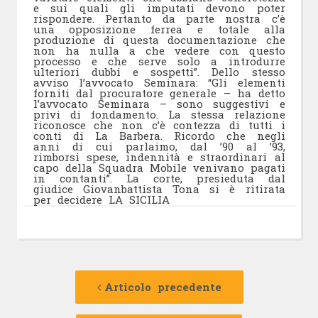
e sui quali gli imputati devono poter
rispondere. Pertanto da parte nostra c’è
una opposizione ferrea e totale alla
produzione di questa documentazione che
non ha nulla a che vedere con questo
processo e che serve solo a introdurre
ulteriori dubbi e sospetti”. Dello stesso
avviso l’avvocato Seminara: “Gli elementi
forniti dal procuratore generale – ha detto
l’avvocato Seminara – sono suggestivi e
privi di fondamento. La stessa relazione
riconosce che non c’è contezza di tutti i
conti di La Barbera. Ricordo che negli
anni di cui parlaimo, dal ’90 al ’93,
rimborsi spese, indennità e straordinari al
capo della Squadra Mobile venivano pagati
in contanti”. La corte, presieduta dal
giudice Giovanbattista Tona si è ritirata
per decidere LA SICILIA
Navigazione
Articolo
precedente:
Articolo precedente
articolo