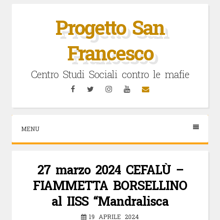
Vai
al
Progetto San
contenuto
Francesco
Centro Studi Sociali contro le mafie
Facebook
Twitter
Instagram
YouTube
Email
MENU
27 marzo 2024 CEFALÙ –
FIAMMETTA BORSELLINO
al IISS “Mandralisca
19 APRILE 2024