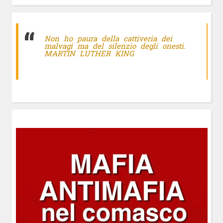
Non ho paura della cattiveria dei
malvagi ma del silenzio degli onesti.
MARTIN LUTHER KING