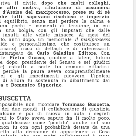
riva il civile,
dopo che molti colleghi,
 altri motivi, rifiutarono di assumersi
e d’Assise del maxiprocesso, prese su di sé
che tutti sapevano rischioso e impervio
.
 equilibrio, senza mai perdere la calma e
 non pochi – momenti di tensione, in cui
in una bolgia, con gli imputati che dalle
i insulti alle velate minacce. Ai mesi del
ato, anni dopo, un memoriale
Il maxiprocesso
vido e personalissimo, che costituisce un
umano) ricco di dettagli e di interessanti
 ristampato da
Carlo Saladino Editore
. Con
orte
Pietro Grasso
, giudice a latere, futuro
e, dopo, presidente del Senato e sei giudici
 estratti a sorte tra comuni cittadini.
e, perché la paura aveva comprensibilmente
ici e gli impedimenti piovvero. L’ipotesi
 di allora fu sostenuta in dibattimento dai
la
e
Domenico Signorino
.
BUSCETTA
impossibile non ricordare
Tommaso Buscetta
,
dei due mondi, il collaboratore di giustizia
alcone e poi di nuovo in aula i segreti
 cui lo Stato aveva saputo fin lì molto poco.
 qualificasse come “pentito”, anche nel suo
 non fu con ogni probabilità dettata da una
petto alla decisione di appartenere a Cosa
alcolo, che per molti collaboratori è stato