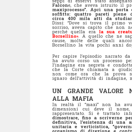
seppi di esservi stato assegna
Falcon
e, che aveva istruito il p
maxiprocesso”. Aprì una porta 
soffitto: quattro pareti piene 
circa 400 mila atti da studiar
Dissi: “Dove si trova il primo 
sorriso, aveva capito che non n
perché quella era
la sua creat
Borsellino»
. A quello che ne sap
cause, molte delle quali anco
Borsellino la vita pochi anni d
Per capire l’episodio narrato da
ha avuto corso un processo pena
l’indagine era segreta e condott
che la Corte chiamata a giudic
non come ora che la prova si 
ignaro dell’attività di indagine, 
UN GRANDE VALORE N
ALLA MAFIA
In realtà il “maxi” non ha av
dimensioni cui deve il nome
rappresentato. Si è trattato in
dimostrare, fino a scriverne p
definitiva, l’esistenza di una 
unitaria e verticistica, “gove
organismo di direzione e contro