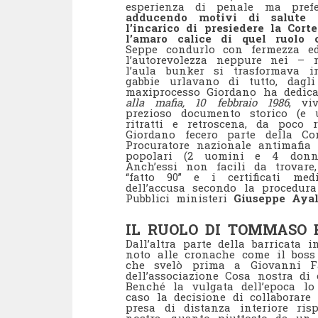
esperienza di penale ma prefe
adducendo motivi di salute e
l’incarico di presiedere la Cort
l’amaro calice di quel ruolo 
Seppe condurlo con fermezza ed
l’autorevolezza neppure nei –
l’aula bunker si trasformava 
gabbie urlavano di tutto, dagl
maxiprocesso Giordano ha dedic
alla mafia, 10 febbraio 1986
, vi
prezioso documento storico (e 
ritratti e retroscena, da poco
Giordano fecero parte della C
Procuratore nazionale antimafia 
popolari (2 uomini e 4 donne)
Anch’essi non facili da trovar
“fatto 90” e i certificati med
dell’accusa secondo la procedura
Pubblici ministeri
Giuseppe Aya
IL RUOLO DI TOMMASO 
Dall’altra parte della barricata 
noto alle cronache come il boss 
che svelò prima a Giovanni F
dell’associazione Cosa nostra di
Benché la vulgata dell’epoca lo
caso la decisione di collaborare
presa di distanza interiore ris
nostra, quanto piuttosto da un c