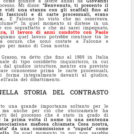
to come giudice a latere andai da
Giovanni
rocesso. Mi disse:
“Benvenuto, ti presento il
e vidi una stanza con gli scaffali fino al
di fascicoli e di carte processuali, erano
e.
.. E Falcone ho visto che mi osservava.
volume?”. In quel momento si distese in un
e ero sopraffatto e che mi sarei impegnato,
ura, il lavoro di anni condotto con Paolo
piamo quel lavoro potrebbe rientrare tra le
ra oscure, che sono costate a Falcone e
opo per mano di Cosa nostra.
 Grasso, va detto che fino al 1989 in Italia
le di tipo cosiddetto inquisitorio, in cui
a dal giudice istruttore, mentre era previsto
are conoscesse prima le carte processuali,
forma integralmente davanti al giudice,
nell’aula del dibattimento.
ELLA STORIA DEL CONTRASTO
uto una grande importanza soltanto per le
, ma anche per ciò che storicamente ha
fatti del processo che è stato in grado di
er la prima volta il nome in una sentenza
associazione mafiosa chiamata Cosa nostra,
rnata” da una commissione o “cupola” come
llo.
Da quel momento in poi non sarebbe