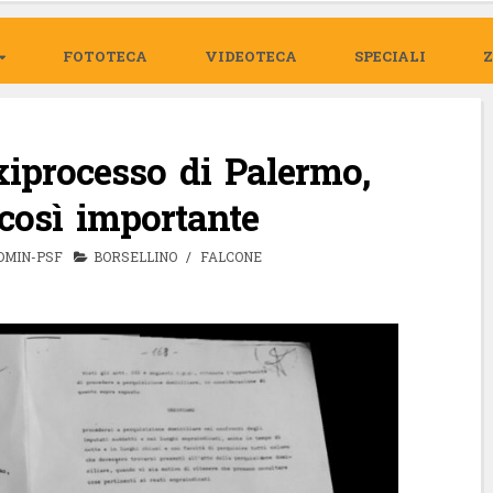
FOTOTECA
VIDEOTECA
SPECIALI
xiprocesso di Palermo,
così importante
DMIN-PSF
BORSELLINO
/
FALCONE