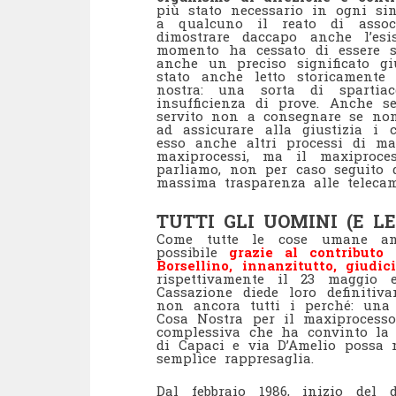
più stato necessario in ogni sin
a qualcuno il reato di assoc
dimostrare daccapo anche l’esi
momento ha cessato di essere so
anche un preciso significato gi
stato anche letto storicamente
nostra: una sorta di spartiac
insufficienza di prove. Anche se
servito non a consegnare se non
ad assicurare alla giustizia i
esso anche altri processi di ma
maxiprocessi, ma il maxiproce
parliamo, non per caso seguito d
massima trasparenza alle telecam
TUTTI GLI UOMINI (E L
Come tutte le cose umane an
possibile
grazie al contributo
Borsellino, innanzitutto, giudici
rispettivamente il 23 maggio 
Cassazione diede loro definiti
non ancora tutti i perché: una 
Cosa Nostra per il maxiprocesso
complessiva che ha convinto la 
di Capaci e via D’Amelio possa 
semplice rappresaglia.
Dal febbraio 1986, inizio del 