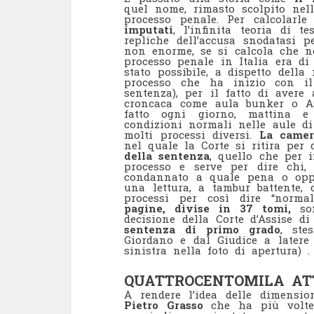
quel nome, rimasto scolpito nell
processo penale. Per calcolarl
imputati
, l’infinita teoria di t
repliche dell’accusa snodatasi 
non enorme, se si calcola che n
processo penale in Italia era di
stato possibile, a dispetto della
processo che ha inizio con il
sentenza), per il fatto di avere
croncaca come aula bunker o As
fatto ogni giorno, mattina e
condizioni normali nelle aule di
molti processi diversi.
La camer
nel quale la Corte si ritira per d
della sentenza
, quello che per i
processo e serve per dire chi, 
condannato a quale pena o opp
una lettura, a tambur battente, 
processi per così dire “norm
pagine, divise in 37 tomi,
son
decisione della Corte d’Assise 
sentenza di primo grado
, ste
Giordano e dal Giudice a latere 
sinistra nella foto di apertura) .
QUATTROCENTOMILA ATT
A rendere l’idea delle dimensi
Pietro Grasso
che ha più volte 