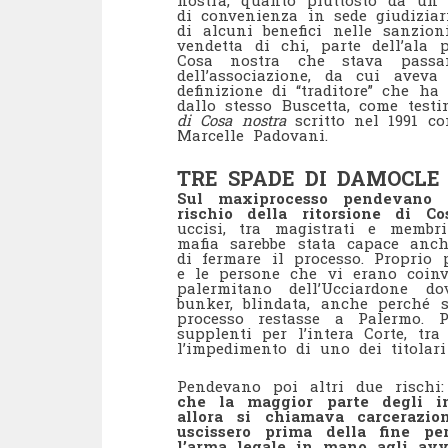
di convenienza in sede giudiziar
di alcuni benefici nelle sanzio
vendetta di chi, parte dell’ala 
Cosa nostra che stava passa
dell’associazione, da cui aveva 
definizione di “traditore” che ha
dallo stesso Buscetta, come test
di Cosa nostra
scritto nel 1991 c
Marcelle Padovani.
TRE SPADE DI DAMOCLE
Sul maxiprocesso pendevano 
rischio della ritorsione di Co
uccisi, tra magistrati e membri
mafia sarebbe stata capace anc
di fermare il processo. Proprio 
e le persone che vi erano coinvo
palermitano dell’Ucciardone d
bunker, blindata, anche perché 
processo restasse a Palermo. 
supplenti per l’intera Corte, tra
l’impedimento di uno dei titolari
Pendevano poi altri due rischi
che la maggior parte degli i
allora si chiamava carcerazio
uscissero prima della fine pe
l’arma legale in mano agli avvo