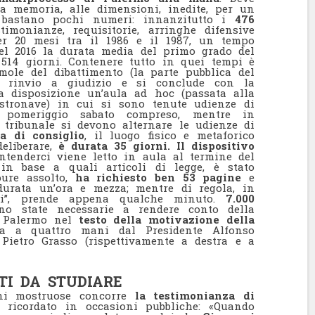
a memoria, alle dimensioni, inedite, per un
e bastano pochi numeri: innanzitutto i
476
estimonianze, requisitorie, arringhe difensive
per 20 mesi tra il 1986 e il 1987, un tempo
el 2016 la durata media del primo grado del
 514 giorni. Contenere tutto in quei tempi è
 mole del dibattimento (la parte pubblica del
 rinvio a giudizio e si conclude con la
 a disposizione un’aula ad hoc (passata alla
tronave) in cui si sono tenute udienze di
 pomeriggio sabato compreso, mentre in
 tribunale si devono alternare le udienze di
a di consiglio
, il luogo fisico e metaforico
eliberare,
è durata 35 giorni. Il dispositivo
ntenderci viene letto in aula al termine del
in base a quali articoli di legge, è stato
ure assolto,
ha richiesto ben 53 pagine
e
durata un’ora e mezza; mentre di regola, in
ali”, prende appena qualche minuto.
7.000
o state necessarie a rendere conto della
di Palermo nel
testo della motivazione della
sa a quattro mani dal Presidente Alfonso
Pietro Grasso (rispettivamente a destra e a
I DA STUDIARE
oni mostruose concorre
la testimonianza di
ricordato in occasioni pubbliche: «Quando