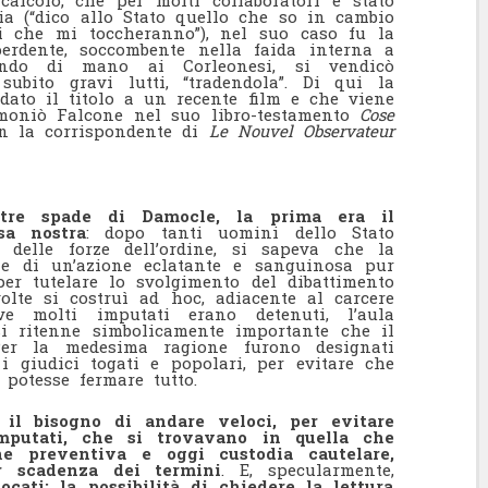
ia (“dico allo Stato quello che so in cambio
ni che mi toccheranno”), nel suo caso fu la
perdente, soccombente nella faida interna a
ndo di mano ai Corleonesi, si vendicò
subito gravi lutti, “tradendola”. Di qui la
 dato il titolo a un recente film e che viene
imoniò Falcone nel suo libro-testamento
Cose
on la corrispondente di
Le Nouvel Observateur
tre spade di Damocle, la prima era il
sa nostra
: dopo tanti uomini dello Stato
 delle forze dell’ordine, si sapeva che la
he di un’azione eclatante e sanguinosa pur
per tutelare lo svolgimento del dibattimento
lte si costruì ad hoc, adiacente al carcere
ove molti imputati erano detenuti, l’aula
si ritenne simbolicamente importante che il
Per la medesima ragione furono designati
 i giudici togati e popolari, per evitare che
 potesse fermare tutto.
:
il bisogno di andare veloci, per evitare
mputati, che si trovavano in quella che
ne preventiva e oggi custodia cautelare,
r scadenza dei termini
. E, specularmente,
cati: la possibilità di chiedere la lettura