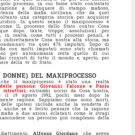
golo processo, in cui fosse stato contestato
iazione a delinquere di stampo mafioso,
stenza della mafia siciliana, che da quel
ltanto una categoria storica per acquisire
uridico. In questo senso il maxiprocesso è
 come lL processo dello Stato contro Cosa
que dopo tante, troppe, assoluzioni per
, in realtà, come tutti i processi penali, è
 indirettamente Cosa nostra alla storia, ma
 condannati tra quei 476 imputati. Dopo di
fia con molti imputati sono stati chiamati
sso per antonomasia resta quello di cui
ai cronisti di tutto il mondo e, aperto, per
ere della tv di Stato.
E DONNE) DEL MAXIPROCESSO
che il maxiprocesso è stato una realtà
 delle persone: Giovanni Falcone e Paolo
 istruttori
, entrambi uccisi da Cosa nostra,
e il 19 agosto 1992, pochi mesi dopo la
vamente ragione. Sappiamo come sono morti,
delle ipotesi include anche la vendetta di
, anche se è lecito pensare che la ragione
mafia a due azioni eclatanti come le stragi
nascondere un percorso più complesso della
dibattimento,
Alfonso Giordano
, che aveva