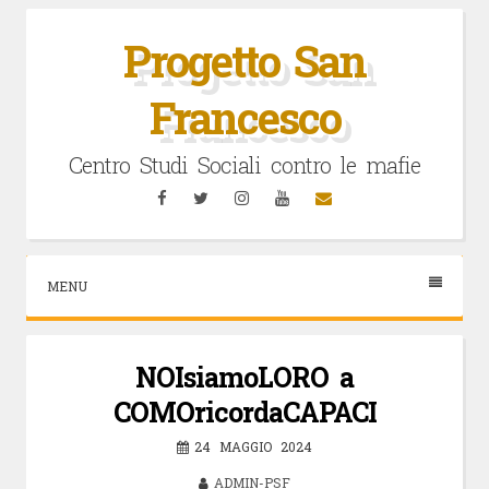
Vai
al
Progetto San
contenuto
Francesco
Centro Studi Sociali contro le mafie
Facebook
Twitter
Instagram
YouTube
Email
MENU
NOIsiamoLORO a
COMOricordaCAPACI
24 MAGGIO 2024
ADMIN-PSF