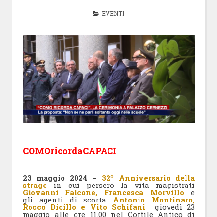
EVENTI
COMOricordaCAPACI
23 maggio 2024 –
32º Anniversario della
strage
in cui persero la vita magistrati
Giovanni Falcone, Francesca Morvillo
e
gli agenti di scorta
Antonio Montinaro,
Rocco Dicillo e Vito Schifani
giovedì 23
maggio alle ore 11.00 nel Cortile Antico di