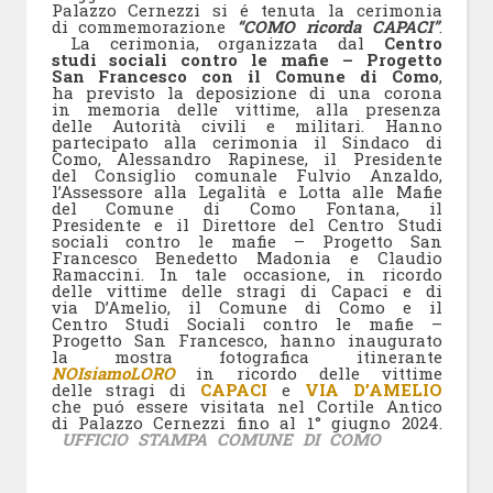
Palazzo Cernezzi si é tenuta la cerimonia
di commemorazione
“COMO ricorda CAPACI”
.
La cerimonia, organizzata dal
Centro
studi sociali contro le mafie – Progetto
San Francesco con il Comune di Como
,
ha previsto la deposizione di una corona
in memoria delle vittime, alla presenza
delle Autorità civili e militari. Hanno
partecipato alla cerimonia il Sindaco di
Como, Alessandro Rapinese, il Presidente
del Consiglio comunale Fulvio Anzaldo,
l’Assessore alla Legalità e Lotta alle Mafie
del Comune di Como Fontana, il
Presidente e il Direttore del Centro Studi
sociali contro le mafie – Progetto San
Francesco Benedetto Madonia e Claudio
Ramaccini. In tale occasione, in ricordo
delle vittime delle stragi di Capaci e di
via D’Amelio, il Comune di Como e il
Centro Studi Sociali contro le mafie –
Progetto San Francesco, hanno inaugurato
la mostra fotografica itinerante
NOIsiamoLORO
in ricordo delle vittime
delle stragi di
CAPACI
e
VIA D’AMELIO
che puó essere visitata nel Cortile Antico
di Palazzo Cernezzi fino al 1° giugno 2024.
UFFICIO STAMPA COMUNE DI COMO