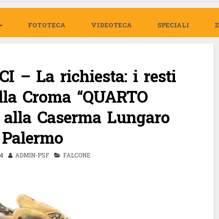
FOTOTECA
VIDEOTECA
SPECIALI
– La richiesta: i resti
ella Croma “QUARTO
 alla Caserma Lungaro
 Palermo
4
ADMIN-PSF
FALCONE