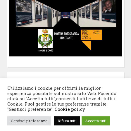
POST-IT
di Claudio Ramaccini
Utilizziamo i cookie per offrirti la miglior
esperienza possibile sul nostro sito Web. Facendo
click su “Accetta tutti”,consenti l'utilizzo di tutti i
Cookie. Puoi gestire le tue preferenze tramite
"Gestisci preferenze".
Cookie policy
© 2026 Progetto San Francesco
|
Tema WordPress:
Gestisci preferenze
Rifiuta tutti
Accetta tutti
Blogghiamo
di CrestaProject.