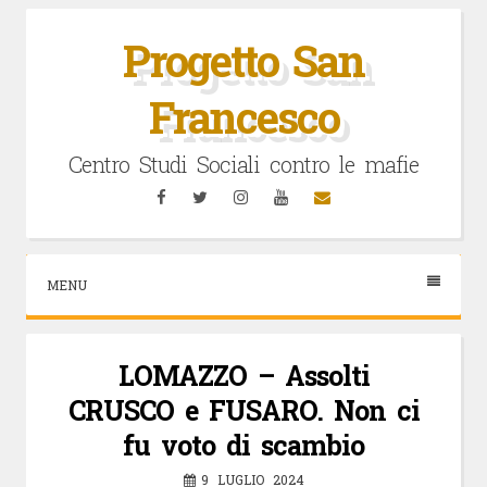
Vai
al
Progetto San
contenuto
Francesco
Centro Studi Sociali contro le mafie
Facebook
Twitter
Instagram
YouTube
Email
MENU
LOMAZZO – Assolti
CRUSCO e FUSARO. Non ci
fu voto di scambio
9 LUGLIO 2024